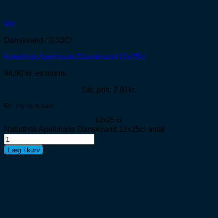
Vis
Danskvand : 0,33Cl.
Naturfrisk Apollinaris Danskvand 12x25cl
94,90
kr.
ex moms
Stk. pris: 7,91kr.
Ex. moms & pant
12x25 cl.
Naturfrisk Apollinaris Danskvand 12x25cl antal
Læg i kurv