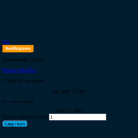
Vis
Bestillingsvare
Danskvand : 0,33Cl.
Perrier 24x33cl
174,90
kr.
ex moms
Stk. pris: 7,29kr.
Ex. moms & pant
24x25 cl. Glas
Perrier 24x33cl antal
Læg i kurv