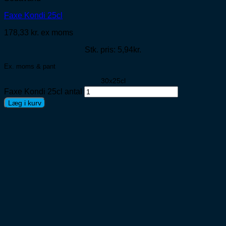
Faxe Kondi 25cl
178,33
kr.
ex moms
Stk. pris: 5,94kr.
Ex. moms & pant
30x25cl
Faxe Kondi 25cl antal
Læg i kurv