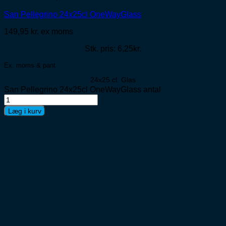
San Pellegrino 24x25cl OneWayGlass
149,95
kr.
ex moms
Stk. pris: 6,25kr.
Ex. moms & pant
24x25 cl. Glas
San Pellegrino 24x25cl OneWayGlass antal
Læg i kurv