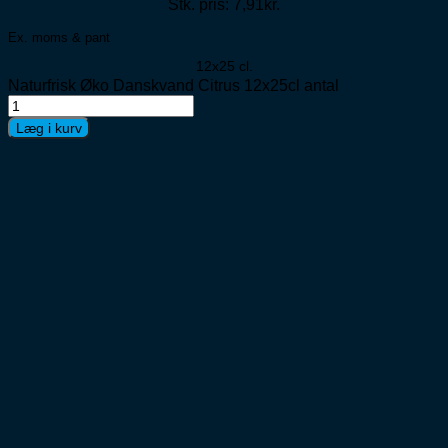
Stk. pris: 7,91kr.
Ex. moms & pant
12x25 cl.
Naturfrisk Øko Danskvand Citrus 12x25cl antal
Læg i kurv