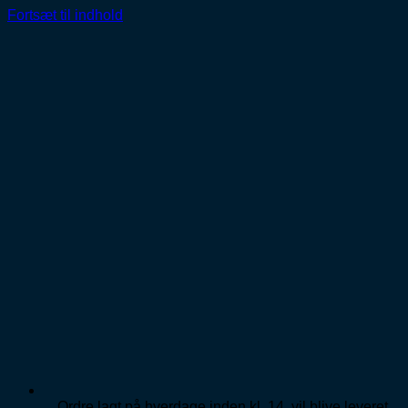
Fortsæt til indhold
Ordre lagt på hverdage inden kl. 14, vil blive leveret