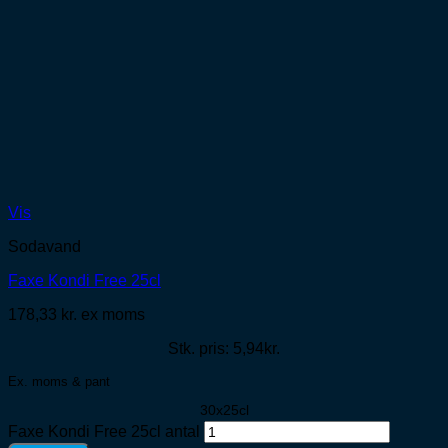
Vis
Sodavand
Faxe Kondi Free 25cl
178,33
kr.
ex moms
Stk. pris: 5,94kr.
Ex. moms & pant
30x25cl
Faxe Kondi Free 25cl antal