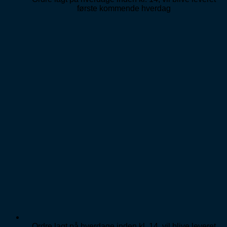
første kommende hverdag
Ordre lagt på hverdage inden kl. 14, vil blive leveret