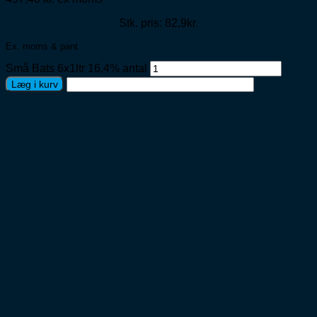
Stk. pris: 82,9kr.
Ex. moms & pant
Små Bats 6x1ltr 16,4% antal
Læg i kurv