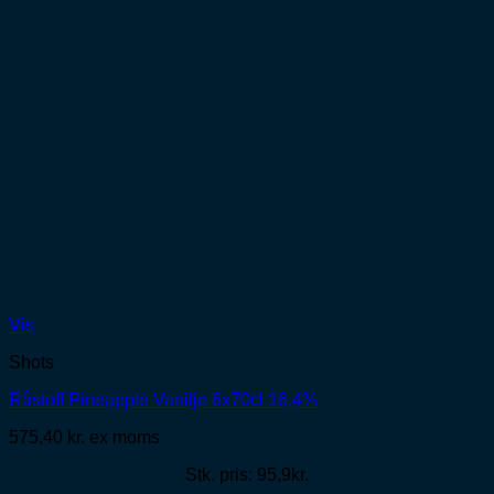
Vis
Shots
Råstoff Pineapple Vanilje 6x70cl 16,4%
575,40
kr.
ex moms
Stk. pris: 95,9kr.