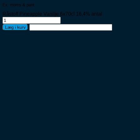
Ex. moms & pant
Råstoff Pineapple Vanilje 6x70cl 16,4% antal
Læg i kurv