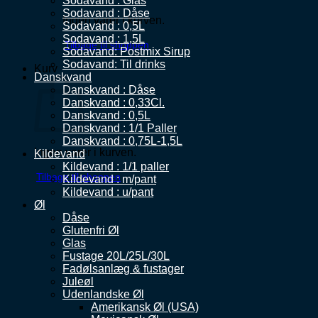
Sodavand : Glas
Sodavand : Dåse
Ingen varer i kurven.
Sodavand : 0,5L
Sodavand : 1,5L
Tilbage til shoppen
Sodavand: Postmix Sirup
Sodavand: Til drinks
Kurv
Danskvand
Danskvand : Dåse
Danskvand : 0,33Cl.
Danskvand : 0,5L
Danskvand : 1/1 Paller
Danskvand : 0,75L-1,5L
Ingen varer i kurven.
Kildevand
Kildevand : 1/1 paller
Tilbage til shoppen
Kildevand : m/pant
Kildevand : u/pant
Øl
Dåse
Glutenfri Øl
Glas
Fustage 20L/25L/30L
Fadølsanlæg & fustager
Juleøl
Udenlandske Øl
Amerikansk Øl (USA)