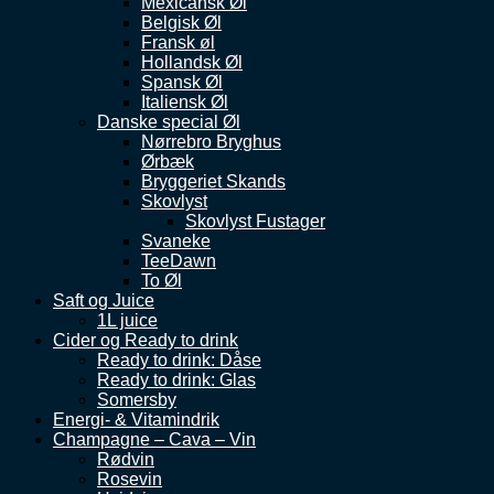
Mexicansk Øl
Belgisk Øl
Fransk øl
Hollandsk Øl
Spansk Øl
Italiensk Øl
Danske special Øl
Nørrebro Bryghus
Ørbæk
Bryggeriet Skands
Skovlyst
Skovlyst Fustager
Svaneke
TeeDawn
To Øl
Saft og Juice
1L juice
Cider og Ready to drink
Ready to drink: Dåse
Ready to drink: Glas
Somersby
Energi- & Vitamindrik
Champagne – Cava – Vin
Rødvin
Rosevin