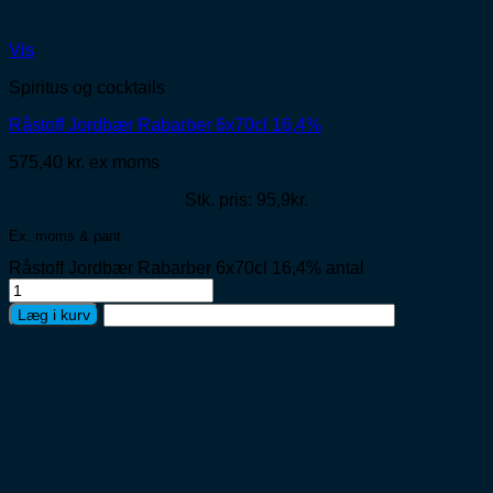
Vis
Spiritus og cocktails
Råstoff Jordbær Rabarber 6x70cl 16,4%
575,40
kr.
ex moms
Stk. pris: 95,9kr.
Ex. moms & pant
Råstoff Jordbær Rabarber 6x70cl 16,4% antal
Læg i kurv