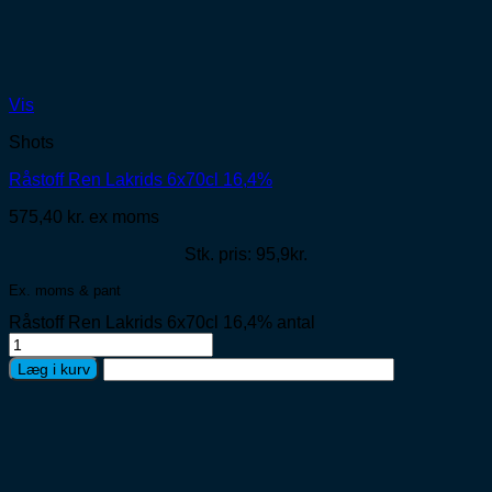
Vis
Shots
Råstoff Ren Lakrids 6x70cl 16,4%
575,40
kr.
ex moms
Stk. pris: 95,9kr.
Ex. moms & pant
Råstoff Ren Lakrids 6x70cl 16,4% antal
Læg i kurv