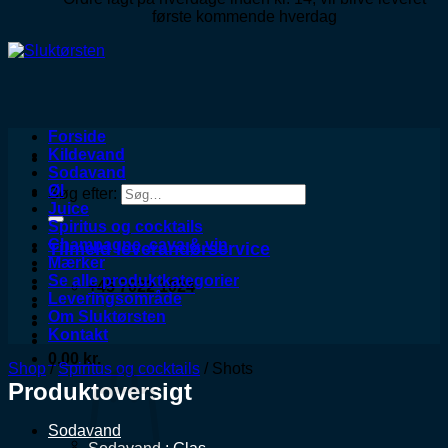
første kommende hverdag
Forside
Kildevand
Sodavand
Øl
Søg efter:
Juice
Spiritus og cocktails
Champagne, cava & vin
Tilmeld leverandørservice
Mærker
Se alle produktkategorier
+45 7022 1024
Leveringsområde
Om Sluktørsten
Kontakt
0,00
kr.
Shop
/
Spiritus og cocktails
/
Shots
Produktoversigt
Sodavand