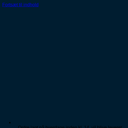
Fortsæt til indhold
Ordre lagt på hverdage inden kl. 14, vil blive leveret