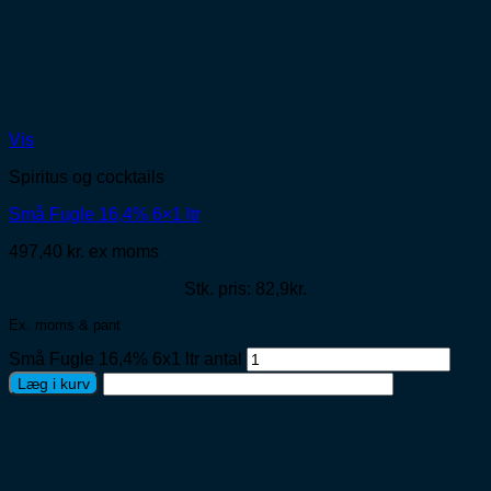
Vis
Spiritus og cocktails
Små Fugle 16,4% 6×1 ltr
497,40
kr.
ex moms
Stk. pris: 82,9kr.
Ex. moms & pant
Små Fugle 16,4% 6x1 ltr antal
Læg i kurv