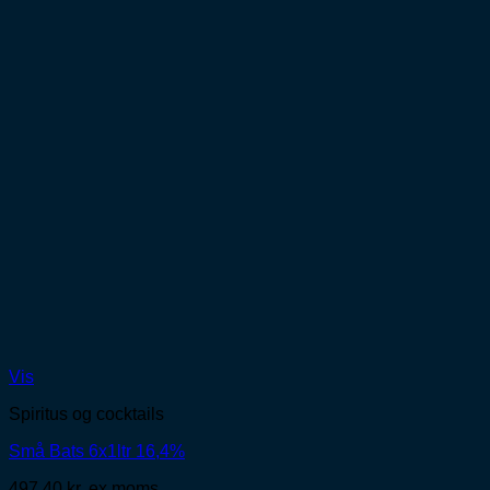
Vis
Spiritus og cocktails
Små Bats 6x1ltr 16,4%
497,40
kr.
ex moms