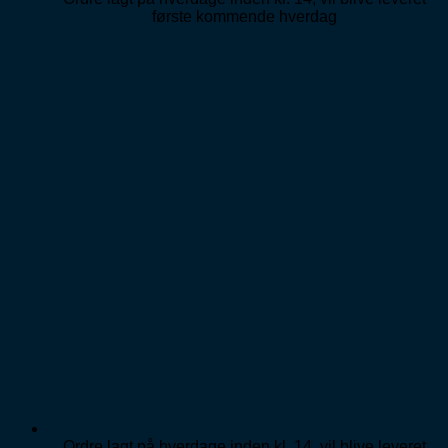
første kommende hverdag
Ordre lagt på hverdage inden kl. 14, vil blive leveret