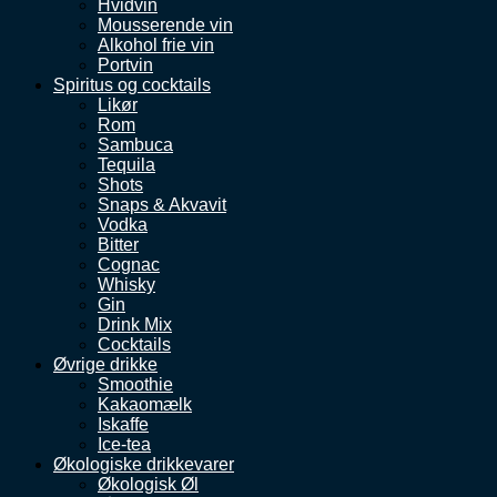
Hvidvin
Mousserende vin
Alkohol frie vin
Portvin
Spiritus og cocktails
Likør
Rom
Sambuca
Tequila
Shots
Snaps & Akvavit
Vodka
Bitter
Cognac
Whisky
Gin
Drink Mix
Cocktails
Øvrige drikke
Smoothie
Kakaomælk
Iskaffe
Ice-tea
Økologiske drikkevarer
Økologisk Øl