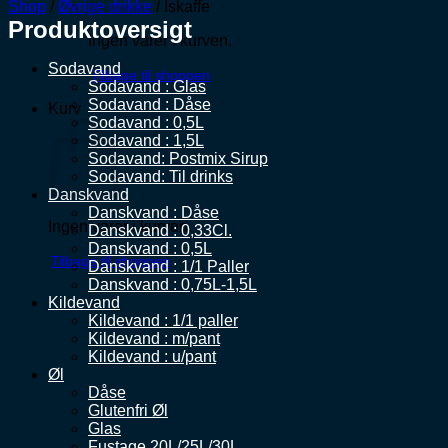
Shop
/
Øvrige drikke
/
Iskaffe
Produktoversigt
Ingen varer i kurven.
Sodavand
Tilbage til shoppen
Sodavand : Glas
Sodavand : Dåse
Kurv
Sodavand : 0,5L
Sodavand : 1,5L
Sodavand: Postmix Sirup
Sodavand: Til drinks
Danskvand
Danskvand : Dåse
Ingen varer i kurven.
Danskvand : 0,33Cl.
Danskvand : 0,5L
Tilbage til shoppen
Danskvand : 1/1 Paller
Danskvand : 0,75L-1,5L
Kildevand
Kildevand : 1/1 paller
Kildevand : m/pant
Kildevand : u/pant
Øl
Dåse
Glutenfri Øl
Glas
Fustage 20L/25L/30L