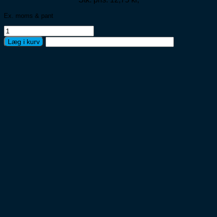
Ex. moms & pant
Iskaffe
Creamy
Læg i kurv
Caramel
Øko12x23cl
Peter
Larsen
antal