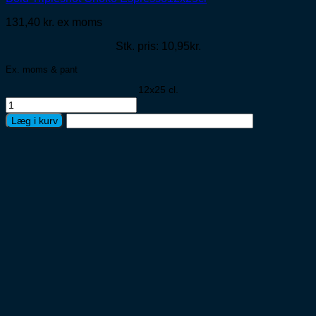
131,40
kr.
ex moms
Stk. pris: 10,95kr.
Ex. moms & pant
12x25 cl.
Bold
Tripleshot
Læg i kurv
Choko
Espresso12x25cl
antal