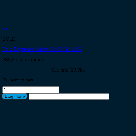
Vis
BOLD
Bold Espresso Martini12x22,5cl 10%
238,80
kr.
ex moms
Stk. pris: 19,9kr.
Ex. moms & pant
Bold
Espresso
Læg i kurv
Martini12x22,5cl
10%
antal