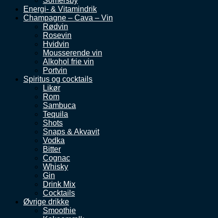
Somersby
Energi- & Vitamindrik
Champagne – Cava – Vin
Rødvin
Rosevin
Hvidvin
Mousserende vin
Alkohol frie vin
Portvin
Spiritus og cocktails
Likør
Rom
Sambuca
Tequila
Shots
Snaps & Akvavit
Vodka
Bitter
Cognac
Whisky
Gin
Drink Mix
Cocktails
Øvrige drikke
Smoothie