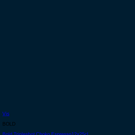
Vis
BOLD
Bold Tripleshot Choko Espresso12x25cl