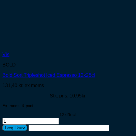
Vis
BOLD
Bold Sort Tripleshot Iced Espresso 12x25cl
131,40
kr.
ex moms
Stk. pris: 10,95kr.
Ex. moms & pant
12x25 cl.
Bold
Sort
Læg i kurv
Tripleshot