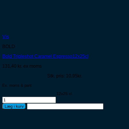
Vis
BOLD
Bold Tripleshot Caramel Espresso12x25cl
131,40
kr.
ex moms
Stk. pris: 10,95kr.
Ex. moms & pant
12x25 cl.
Bold
Tripleshot
Læg i kurv
Caramel
Espresso12x25cl
antal