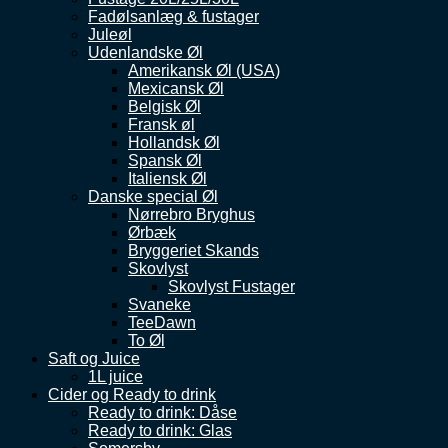
Fadølsanlæg & fustager
Juleøl
Udenlandske Øl
Amerikansk Øl (USA)
Mexicansk Øl
Belgisk Øl
Fransk øl
Hollandsk Øl
Spansk Øl
Italiensk Øl
Danske special Øl
Nørrebro Bryghus
Ørbæk
Bryggeriet Skands
Skovlyst
Skovlyst Fustager
Svaneke
TeeDawn
To Øl
Saft og Juice
1L juice
Cider og Ready to drink
Ready to drink: Dåse
Ready to drink: Glas