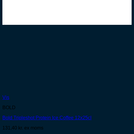
Vis
BOLD
Bold Tripleshot Protein Ice Coffee 12x25cl
131,40
kr.
ex moms