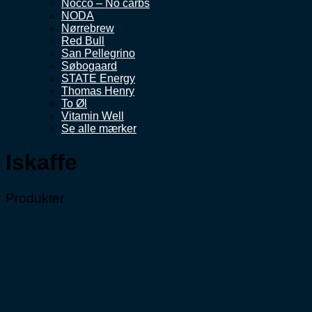
Nocco – No carbs
NODA
Nørrebrew
Red Bull
San Pellegrino
Søbogaard
STATE Energy
Thomas Henry
To Øl
Vitamin Well
Se alle mærker
Iskaffe
Produkter