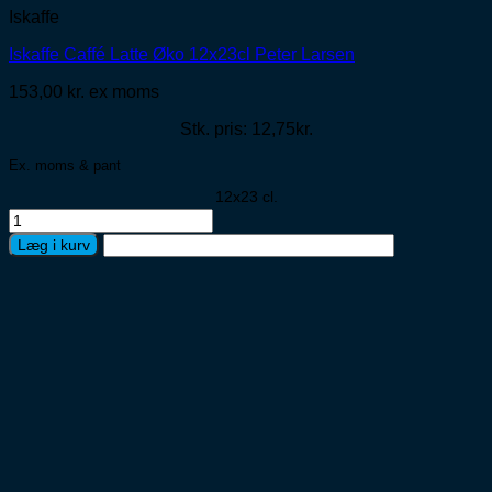
Iskaffe
Iskaffe Caffé Latte Øko 12x23cl Peter Larsen
153,00
kr.
ex moms
Stk. pris: 12,75kr.
Ex. moms & pant
12x23 cl.
Iskaffe
Caffé
Læg i kurv
Latte
Øko
12x23cl
Peter
Larsen
antal