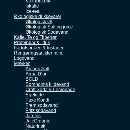
Kakaomælk
Iskaffe
Ice-tea
Økologiske drikkevarer
Økologisk Øl
Økologisk Saft og juice
Økologisk Sodavand
Kaffe, Te og Tilbehør
Proteinbar & -drik
Fadølsanlæg & fustager
Rengøringsartikler m.m.
Logovand
Mærker
Antons Saft
Aqua D’or
BOLD
Bornholms kildevand
Craft Soda & Lemonade
Egekilde
Faxe Kondi
Frem sodavand
Fritz sodavand
Jarritos
JuicOrganic
Naturfrisk