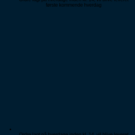
første kommende hverdag
Ordre lagt på hverdage inden kl. 14, vil blive leveret