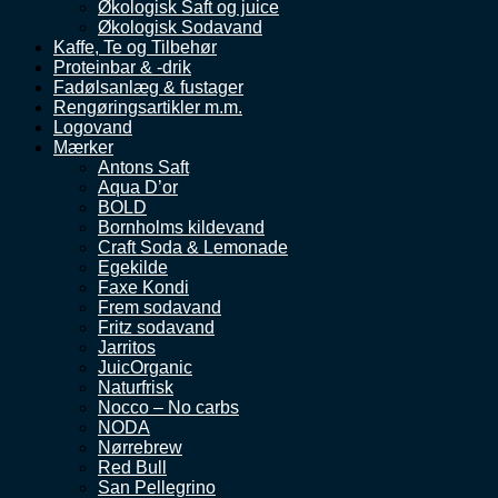
Økologisk Saft og juice
Økologisk Sodavand
Kaffe, Te og Tilbehør
Proteinbar & -drik
Fadølsanlæg & fustager
Rengøringsartikler m.m.
Logovand
Mærker
Antons Saft
Aqua D’or
BOLD
Bornholms kildevand
Craft Soda & Lemonade
Egekilde
Faxe Kondi
Frem sodavand
Fritz sodavand
Jarritos
JuicOrganic
Naturfrisk
Nocco – No carbs
NODA
Nørrebrew
Red Bull
San Pellegrino