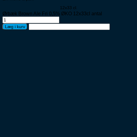
12x33 cl.
Ørbæk Brown Ale Fri 0,5% ØKO 12x33cl antal
Læg i kurv