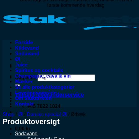
første kommende hverdag
Forside
Kildevand
Sodavand
Øl
Juice
Spiritus og cocktails
Champagne, cava & vin
Søg efter:
Mærker
Se alle produktkategorier
Leveringsområde
Tilmeld leverandørservice
Om Sluktørsten
Kontakt
+45 7022 1024
Shop
/
Øl
/
Danske special Øl
/
Ørbæk
Produktoversigt
0,00
kr.
Sodavand