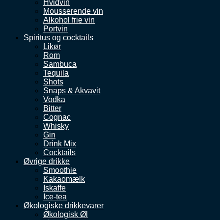
Hvidvin
Mousserende vin
Alkohol frie vin
Portvin
Spiritus og cocktails
Likør
Rom
Sambuca
Tequila
Shots
Snaps & Akvavit
Vodka
Bitter
Cognac
Whisky
Gin
Drink Mix
Cocktails
Øvrige drikke
Smoothie
Kakaomælk
Iskaffe
Ice-tea
Økologiske drikkevarer
Økologisk Øl