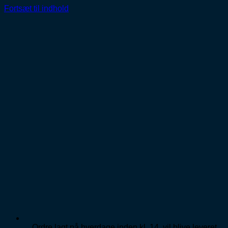
Fortsæt til indhold
Ordre lagt på hverdage inden kl. 14, vil blive leveret