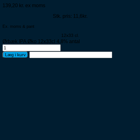
139,20
kr.
ex moms
Stk. pris: 11,6kr.
Ex. moms & pant
12x33 cl.
Ørbæk IPA Øko 12x33cl 4,8% antal
Læg i kurv