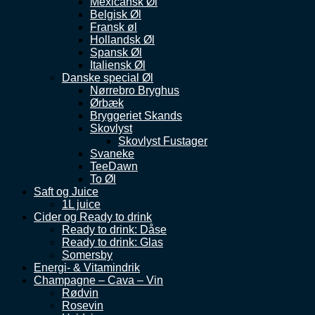
Mexicansk Øl
Belgisk Øl
Fransk øl
Hollandsk Øl
Spansk Øl
Italiensk Øl
Danske special Øl
Nørrebro Bryghus
Ørbæk
Bryggeriet Skands
Skovlyst
Skovlyst Fustager
Svaneke
TeeDawn
To Øl
Saft og Juice
1L juice
Cider og Ready to drink
Ready to drink: Dåse
Ready to drink: Glas
Somersby
Energi- & Vitamindrik
Champagne – Cava – Vin
Rødvin
Rosevin