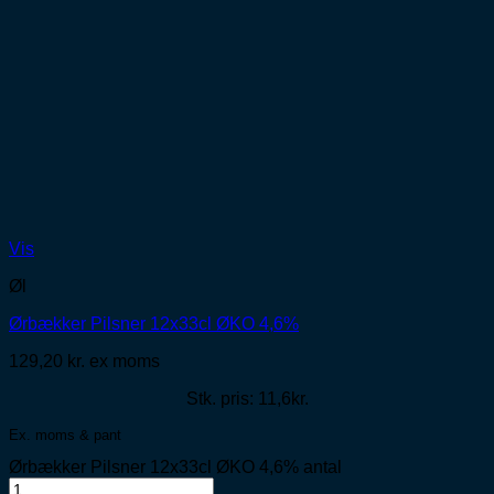
Vis
Øl
Ørbækker Pilsner 12x33cl ØKO 4,6%
129,20
kr.
ex moms
Stk. pris: 11,6kr.
Ex. moms & pant
Ørbækker Pilsner 12x33cl ØKO 4,6% antal