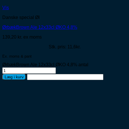
Vis
Danske special Øl
ØrbækBrown Ale 12x33cl ØKO 4,8%
139,20
kr.
ex moms
Stk. pris: 11,6kr.
Ex. moms & pant
ØrbækBrown Ale 12x33cl ØKO 4,8% antal
Læg i kurv