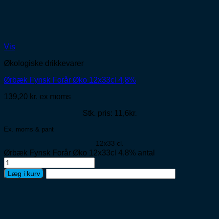
Vis
Økologiske drikkevarer
Ørbæk Fynsk Forår Øko 12x33cl 4,8%
139,20
kr.
ex moms
Stk. pris: 11,6kr.
Ex. moms & pant
12x33 cl.
Ørbæk Fynsk Forår Øko 12x33cl 4,8% antal
Læg i kurv