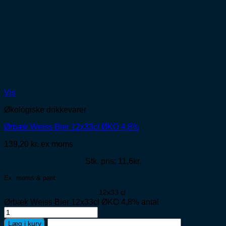
Vis
Økologiske drikkevarer
Ørbæk Weiss Bier 12x33cl ØKO 4,8%
139,20
kr.
ex moms
Stk. pris: 11,6kr.
Ex. moms & pant
12x33 cl.
Ørbæk Weiss Bier 12x33cl ØKO 4,8% antal
Læg i kurv