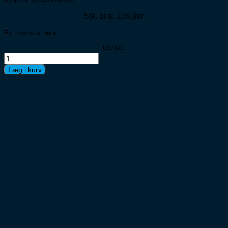
Stk. pris: 106,9kr.
Ex. moms & pant
6x70cl.
Aalborg
Jubilæums
Læg i kurv
Akvavit
6x70cl
antal