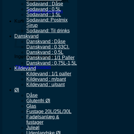
Ingen varer i kurven.
Sodavand : Dåse
Sodavand : 0,5L
Tilbage til shoppen
Sodavand : 1,5L
Sodavand: Postmix
Kurv
Sirup
Sodavand: Til drinks
Danskvand
Danskvand : Dåse
Danskvand : 0,33Cl.
Danskvand : 0,5L
Ingen varer i kurven.
Danskvand : 1/1 Paller
Danskvand : 0,75L-1,5L
Tilbage til shoppen
Kildevand
Kildevand : 1/1 paller
Kildevand : m/pant
Kildevand : u/pant
Øl
Dåse
Glutenfri Øl
Glas
Fustage 20L/25L/30L
Fadølsanlæg &
fustager
Juleøl
Udenlandske Øl