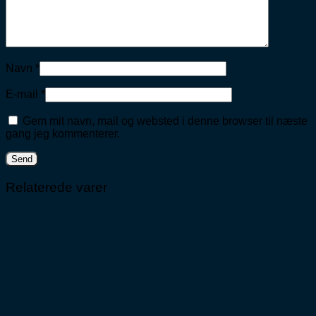
Navn
*
E-mail
*
Gem mit navn, mail og websted i denne browser til næste
gang jeg kommenterer.
Relaterede varer