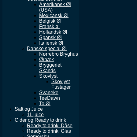
Amerikansk Øl
(USA)
Mexicansk Øl
Belgisk Øl
Fransk øl
Hollandsk Øl
Spansk Øl
Italiensk Øl
Danske special Øl
Nørrebro Bryghus
Ørbæk
Bryggeriet
Skands
Skovlyst
Skovlyst
Fustager
Svaneke
TeeDawn
To Øl
Saft og Juice
1L juice
Cider og Ready to drink
Ready to drink: Dåse
Ready to drink: Glas
Somersby