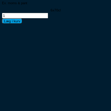
Ex. moms & pant
6x70cl
Sambuca
Extra
Læg i kurv
Premium
6x70cl
antal