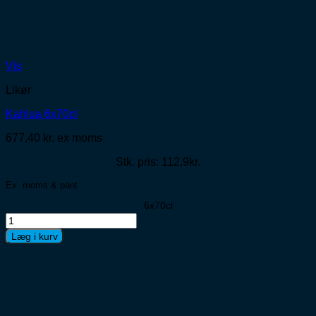
Vis
Likør
Kahlua 6x70cl
677,40
kr.
ex moms
Stk. pris: 112,9kr.
Ex. moms & pant
6x70cl
Kahlua
6x70cl
Læg i kurv
antal