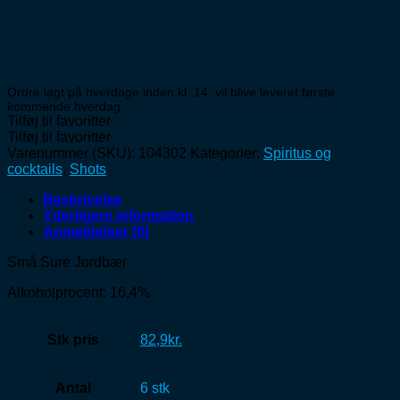
Ordre lagt på hverdage inden kl. 14, vil blive leveret første
kommende hverdag
Tilføj til favoritter
Tilføj til favoritter
Varenummer (SKU):
104302
Kategorier:
Spiritus og
cocktails
,
Shots
Beskrivelse
Yderligere information
Anmeldelser (0)
Små Sure Jordbær
Alkoholprocent: 16,4%
Stk pris
82,9kr.
Antal
6 stk