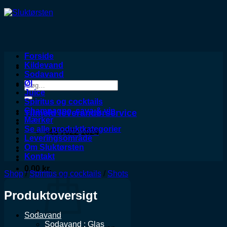
Forside
Kildevand
Sodavand
Øl
Søg
Juice
efter:
Spiritus og cocktails
Champagne, cava & vin
Tilmeld leverandørservice
Mærker
Se alle produktkategorier
+45 7022 1024
Leveringsområde
Om Sluktørsten
Kontakt
0,00
kr.
Shop
/
Spiritus og cocktails
/
Shots
Produktoversigt
Sodavand
Sodavand : Glas