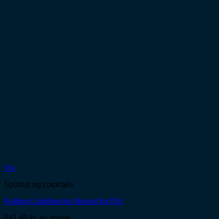
Vis
Spiritus og cocktails
Aalborg Jubilæums Akvavit 6x70cl
641,40
kr.
ex moms