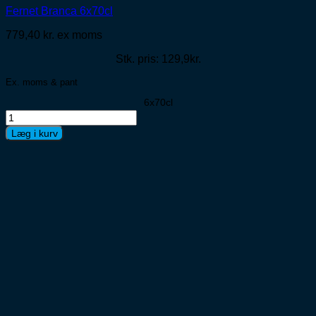
Fernet Branca 6x70cl
779,40
kr.
ex moms
Stk. pris: 129,9kr.
Ex. moms & pant
6x70cl
Fernet
Branca
Læg i kurv
6x70cl
antal