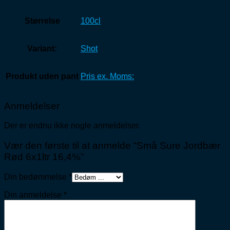
Størrelse
100cl
Variant:
Shot
Produkt uden pant
Pris ex. Moms:
Anmeldelser
Der er endnu ikke nogle anmeldelser.
Vær den første til at anmelde “Små Sure Jordbær
Rød 6x1ltr 16,4%”
Din bedømmelse
*
Din anmeldelse
*