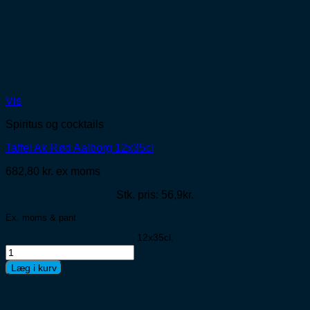
Vis
Spiritus og cocktails
Taffel Ak Rød Aalborg 12x35cl
682,80
kr.
ex moms
Stk. pris: 56,9kr.
Ex. moms & pant
12x35cl.
Taffel
Ak
Læg i kurv
Rød
Aalborg
12x35cl