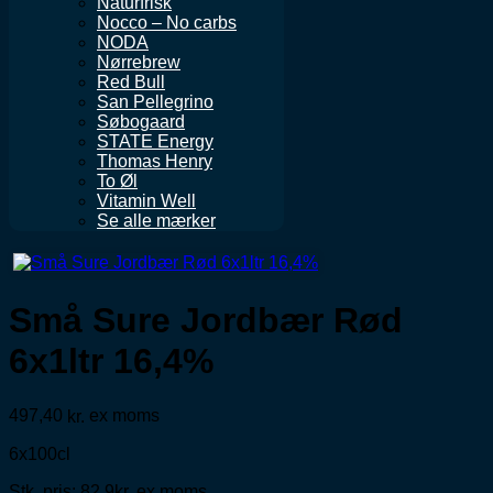
Naturfrisk
Nocco – No carbs
NODA
Nørrebrew
Red Bull
San Pellegrino
Søbogaard
STATE Energy
Thomas Henry
To Øl
Vitamin Well
Se alle mærker
Små Sure Jordbær Rød
6x1ltr 16,4%
497,40
ex moms
kr.
6x100cl
Stk. pris: 82,9kr. ex moms