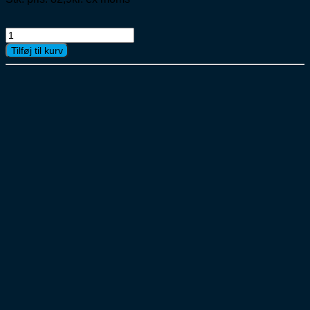
Små
Sure
Tilføj til kurv
Jordbær
Rød
6x1ltr
16,4%
antal