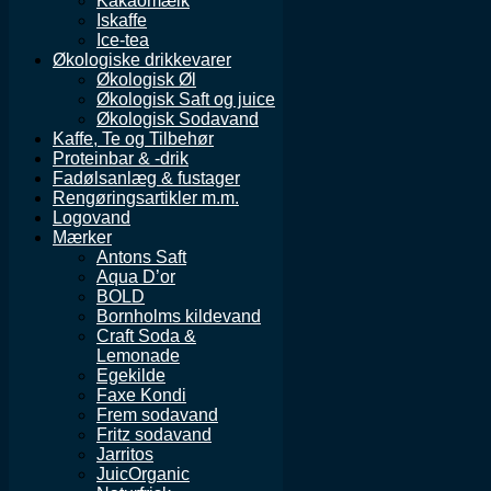
Kakaomælk
Iskaffe
Ice-tea
Økologiske drikkevarer
Økologisk Øl
Økologisk Saft og juice
Økologisk Sodavand
Kaffe, Te og Tilbehør
Proteinbar & -drik
Fadølsanlæg & fustager
Rengøringsartikler m.m.
Logovand
Mærker
Antons Saft
Aqua D’or
BOLD
Bornholms kildevand
Craft Soda &
Lemonade
Egekilde
Faxe Kondi
Frem sodavand
Fritz sodavand
Jarritos
JuicOrganic