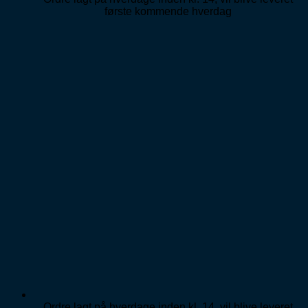
første kommende hverdag
Ordre lagt på hverdage inden kl. 14, vil blive leveret