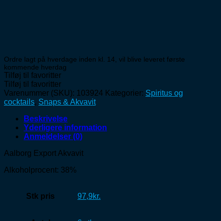
Ordre lagt på hverdage inden kl. 14, vil blive leveret første
kommende hverdag
Tilføj til favoritter
Tilføj til favoritter
Varenummer (SKU):
103924
Kategorier:
Spiritus og
cocktails
,
Snaps & Akvavit
Beskrivelse
Yderligere information
Anmeldelser (0)
Aalborg Export Akvavit
Alkoholprocent: 38%
Stk pris
97,9kr.