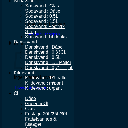
Sodavand
Sodavand : Glas
Sodavand : Dåse
Sodavand : 0,5L
Sodavand : 1,5L
Ingen varer i kurven.
Sodavand: Postmix
Sirup
Tilbage til shoppen
Sodavand: Til drinks
Danskvand
Kurv
Danskvand : Dåse
Danskvand : 0,33Cl.
Danskvand : 0,5L
Danskvand : 1/1 Paller
Danskvand : 0,75L-1,5L
Kildevand
Ingen varer i kurven.
Kildevand : 1/1 paller
Kildevand : m/pant
Tilbage til shoppen
Kildevand : u/pant
Øl
Dåse
Glutenfri Øl
Glas
Fustage 20L/25L/30L
Fadølsanlæg &
fustager