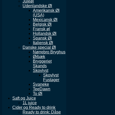
Juleøl
Udenlandske Øl
Amerikansk Øl
(USA)
Mexicansk Øl
Belgisk Øl
Fransk øl
Hollandsk Øl
Spansk Øl
Italiensk Øl
Danske special Øl
Nørrebro Bryghus
Ørbæk
Bryggeriet
Skands
Skovlyst
Skovlyst
Fustager
Svaneke
TeeDawn
To Øl
Saft og Juice
1L juice
Cider og Ready to drink
Ready to drink: Dåse