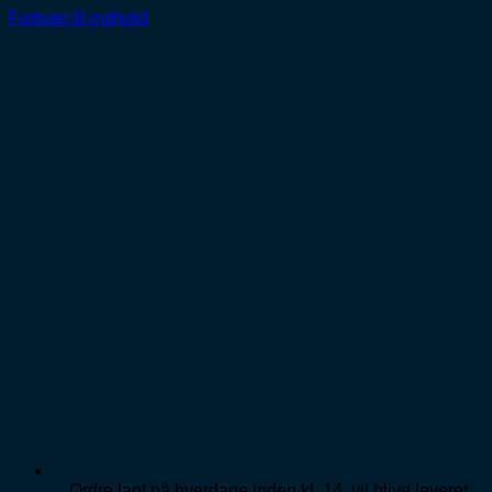
Fortsæt til indhold
Ordre lagt på hverdage inden kl. 14, vil blive leveret