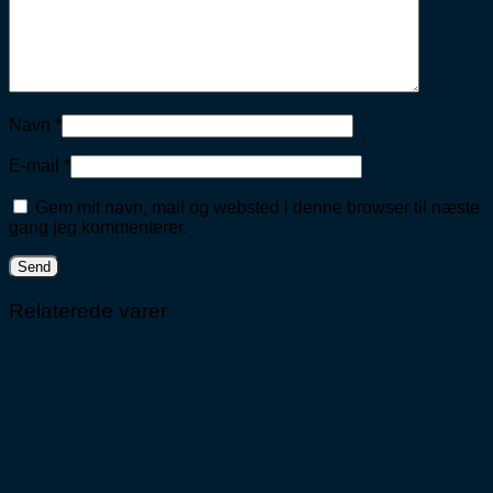
Navn
*
E-mail
*
Gem mit navn, mail og websted i denne browser til næste
gang jeg kommenterer.
Relaterede varer