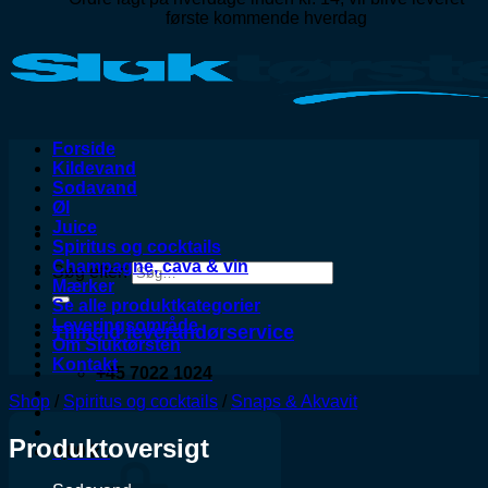
første kommende hverdag
Forside
Kildevand
Sodavand
Øl
Juice
Spiritus og cocktails
Champagne, cava & vin
Søg efter:
Mærker
Se alle produktkategorier
Leveringsområde
Tilmeld leverandørservice
Om Sluktørsten
Kontakt
+45 7022 1024
Shop
/
Spiritus og cocktails
/
Snaps & Akvavit
Produktoversigt
0,00
kr.