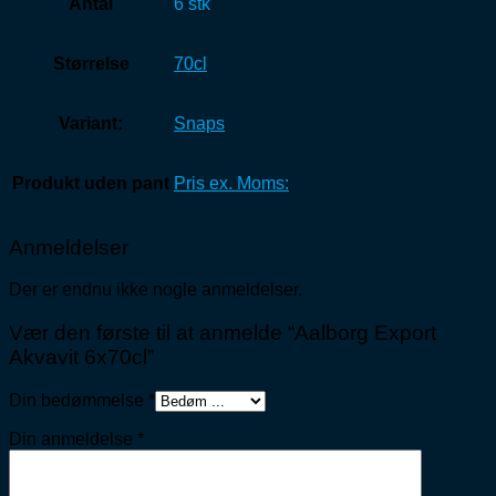
Antal
6 stk
Størrelse
70cl
Variant:
Snaps
Produkt uden pant
Pris ex. Moms:
Anmeldelser
Der er endnu ikke nogle anmeldelser.
Vær den første til at anmelde “Aalborg Export
Akvavit 6x70cl”
Din bedømmelse
*
Din anmeldelse
*