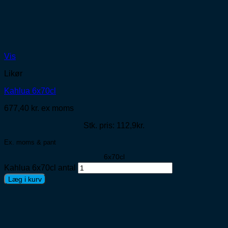
Vis
Likør
Kahlua 6x70cl
677,40
kr.
ex moms
Stk. pris: 112,9kr.
Ex. moms & pant
6x70cl
Kahlua 6x70cl antal
Læg i kurv