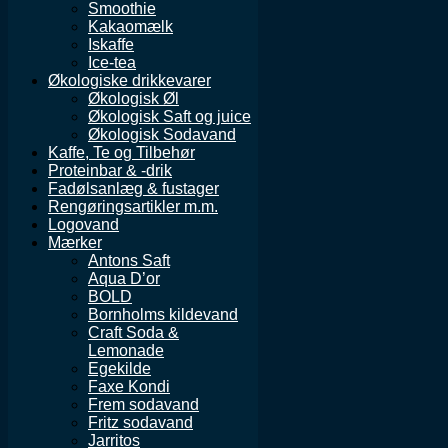
Smoothie
Kakaomælk
Iskaffe
Ice-tea
Økologiske drikkevarer
Økologisk Øl
Økologisk Saft og juice
Økologisk Sodavand
Kaffe, Te og Tilbehør
Proteinbar & -drik
Fadølsanlæg & fustager
Rengøringsartikler m.m.
Logovand
Mærker
Antons Saft
Aqua D’or
BOLD
Bornholms kildevand
Craft Soda &
Lemonade
Egekilde
Faxe Kondi
Frem sodavand
Fritz sodavand
Jarritos