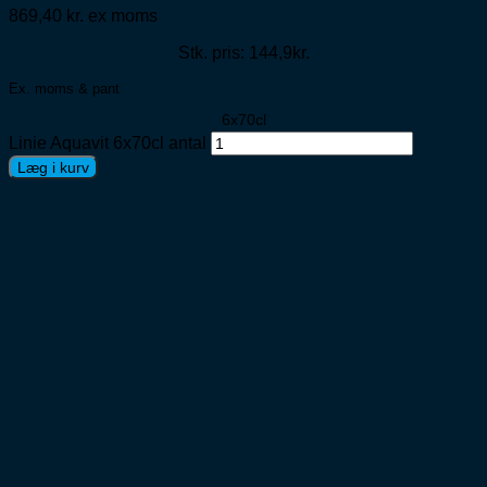
869,40
kr.
ex moms
Stk. pris: 144,9kr.
Ex. moms & pant
6x70cl
Linie Aquavit 6x70cl antal
Læg i kurv