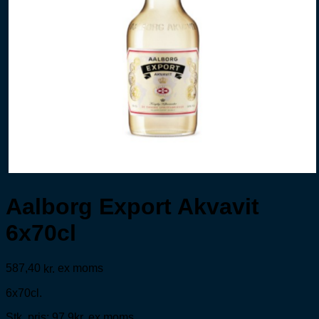
Aalborg Export Akvavit
6x70cl
587,40
ex moms
kr.
6x70cl.
Stk. pris: 97,9kr. ex moms