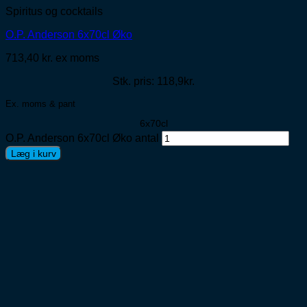
Spiritus og cocktails
O.P. Anderson 6x70cl Øko
713,40
kr.
ex moms
Stk. pris: 118,9kr.
Ex. moms & pant
6x70cl
O.P. Anderson 6x70cl Øko antal
Læg i kurv