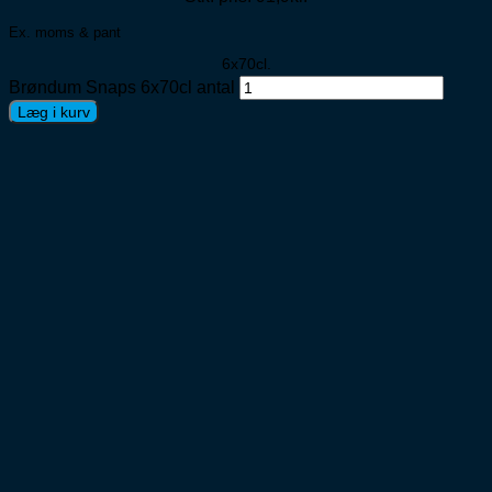
Ex. moms & pant
6x70cl.
Brøndum Snaps 6x70cl antal
Læg i kurv