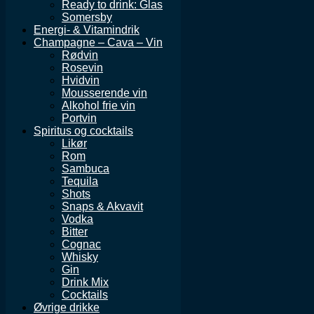
Ready to drink: Glas
Somersby
Energi- & Vitamindrik
Champagne – Cava – Vin
Rødvin
Rosevin
Hvidvin
Mousserende vin
Alkohol frie vin
Portvin
Spiritus og cocktails
Likør
Rom
Sambuca
Tequila
Shots
Snaps & Akvavit
Vodka
Bitter
Cognac
Whisky
Gin
Drink Mix
Cocktails
Øvrige drikke