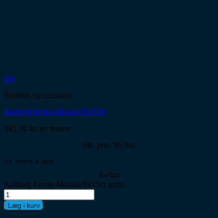
Vis
Spiritus og cocktails
Aalborg Krone Akvavit 6x70cl
581,40
kr.
ex moms
Stk. pris: 96,9kr.
Ex. moms & pant
6x70cl
Aalborg Krone Akvavit 6x70cl antal
Læg i kurv