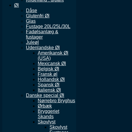
Øl
Dåse
Glutenfri Øl
Glas
Fustage 20L/25L/30L
Fadølsanlæg &
fustager
Juleøl
Udenlandske Øl
Amerikansk Øl
(USA)
Mexicansk Øl
Belgisk Øl
Fransk øl
Hollandsk Øl
Spansk Øl
Italiensk Øl
Danske special Øl
Nørrebro Bryghus
Ørbæk
Bryggeriet
Skands
Skovlyst
Skovlyst