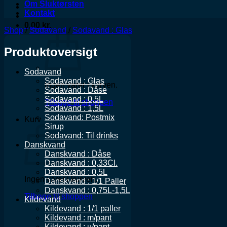
Om Sluktørsten
Kontakt
0,00
kr.
Shop
/
Sodavand
/
Sodavand : Glas
Produktoversigt
Sodavand
Sodavand : Glas
Ingen varer i kurven.
Sodavand : Dåse
Sodavand : 0,5L
Tilbage til shoppen
Sodavand : 1,5L
Sodavand: Postmix
Kurv
Sirup
Sodavand: Til drinks
Danskvand
Danskvand : Dåse
Danskvand : 0,33Cl.
Danskvand : 0,5L
Ingen varer i kurven.
Danskvand : 1/1 Paller
Danskvand : 0,75L-1,5L
Tilbage til shoppen
Kildevand
Kildevand : 1/1 paller
Kildevand : m/pant
Kildevand : u/pant