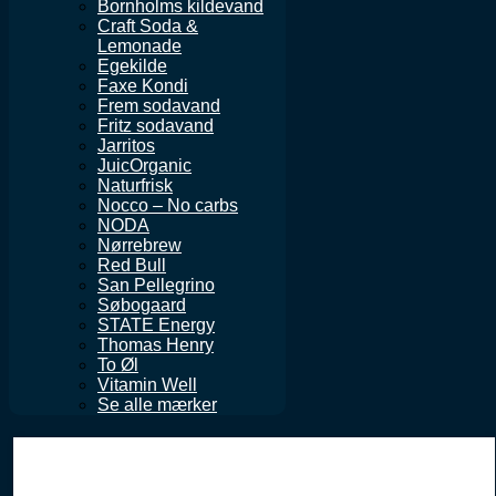
Bornholms kildevand
Craft Soda &
Lemonade
Egekilde
Faxe Kondi
Frem sodavand
Fritz sodavand
Jarritos
JuicOrganic
Naturfrisk
Nocco – No carbs
NODA
Nørrebrew
Red Bull
San Pellegrino
Søbogaard
STATE Energy
Thomas Henry
To Øl
Vitamin Well
Se alle mærker