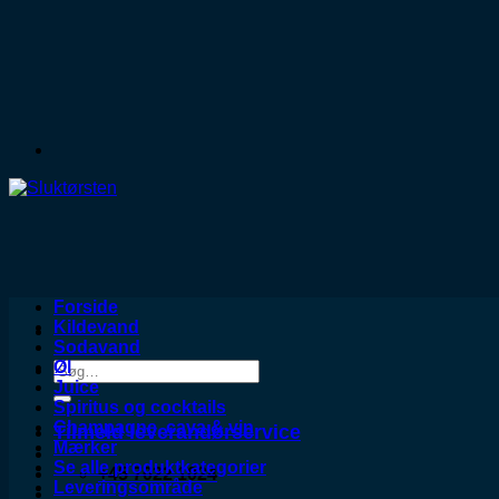
Forside
Kildevand
Sodavand
Øl
Søg
Juice
efter:
Spiritus og cocktails
Champagne, cava & vin
Tilmeld leverandørservice
Mærker
Se alle produktkategorier
+45 7022 1024
Leveringsområde