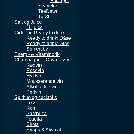
Fustager
Svaneke
TeeDawn
To Øl
Saft og Juice
1L juice
Cider og Ready to drink
Ready to drink: Dåse
Ready to drink: Glas
Somersby
Energi- & Vitamindrik
Champagne – Cava – Vin
Rødvin
Rosevin
Hvidvin
Mousserende vin
Alkohol frie vin
Portvin
Spiritus og cocktails
Likør
Rom
Sambuca
Tequila
Shots
Snaps & Akvavit