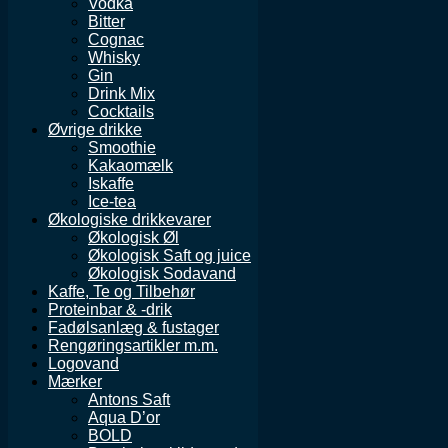
Vodka
Bitter
Cognac
Whisky
Gin
Drink Mix
Cocktails
Øvrige drikke
Smoothie
Kakaomælk
Iskaffe
Ice-tea
Økologiske drikkevarer
Økologisk Øl
Økologisk Saft og juice
Økologisk Sodavand
Kaffe, Te og Tilbehør
Proteinbar & -drik
Fadølsanlæg & fustager
Rengøringsartikler m.m.
Logovand
Mærker
Antons Saft
Aqua D’or
BOLD