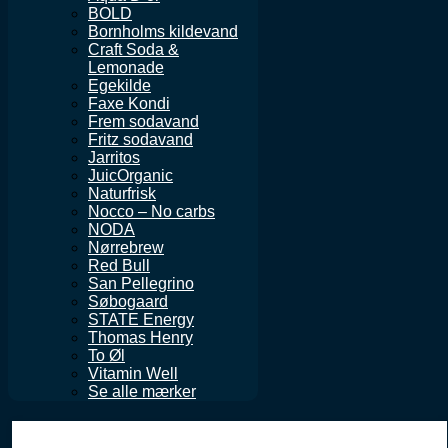
BOLD
Bornholms kildevand
Craft Soda &
Lemonade
Egekilde
Faxe Kondi
Frem sodavand
Fritz sodavand
Jarritos
JuicOrganic
Naturfrisk
Nocco – No carbs
NODA
Nørrebrew
Red Bull
San Pellegrino
Søbogaard
STATE Energy
Thomas Henry
To Øl
Vitamin Well
Se alle mærker