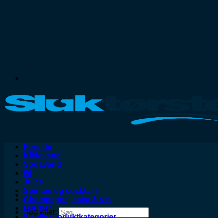
Forside
Kildevand
Sodavand
Øl
Juice
Spiritus og cocktails
Champagne, cava & vin
Mærker
Søg efter:
Se alle produktkategorier