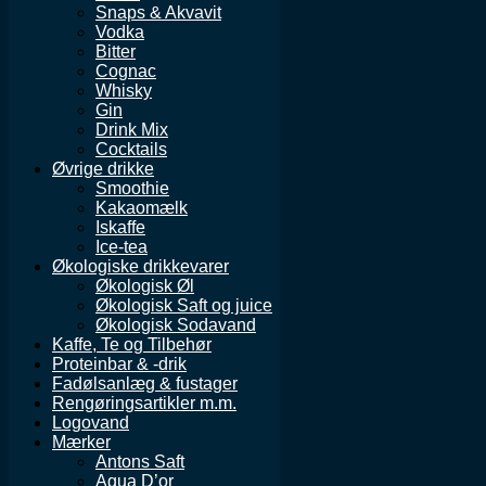
Snaps & Akvavit
Vodka
Bitter
Cognac
Whisky
Gin
Drink Mix
Cocktails
Øvrige drikke
Smoothie
Kakaomælk
Iskaffe
Ice-tea
Økologiske drikkevarer
Økologisk Øl
Økologisk Saft og juice
Økologisk Sodavand
Kaffe, Te og Tilbehør
Proteinbar & -drik
Fadølsanlæg & fustager
Rengøringsartikler m.m.
Logovand
Mærker
Antons Saft
Aqua D’or