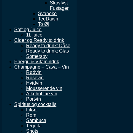
Skovlyst
Fustager
Svaneke
TeeDawn
To Øl
Saft og Juice
1L juice
Cider og Ready to drink
Ready to drink: Dåse
Ready to drink: Glas
Somersby
Energi- & Vitamindrik
Champagne – Cava – Vin
Rødvin
Rosevin
Hvidvin
Mousserende vin
Alkohol frie vin
Portvin
Spiritus og cocktails
Likør
Rom
Sambuca
Tequila
Shots