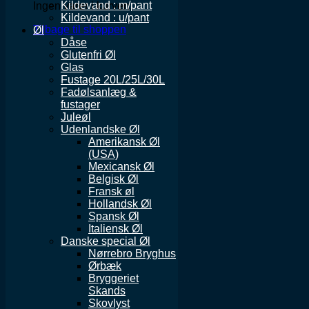
Kildevand : m/pant
Ingen varer i kurven.
Kildevand : u/pant
Tilbage til shoppen
Øl
Dåse
Glutenfri Øl
Glas
Fustage 20L/25L/30L
Fadølsanlæg &
fustager
Juleøl
Udenlandske Øl
Amerikansk Øl
(USA)
Mexicansk Øl
Belgisk Øl
Fransk øl
Hollandsk Øl
Spansk Øl
Italiensk Øl
Danske special Øl
Nørrebro Bryghus
Ørbæk
Bryggeriet
Skands
Skovlyst