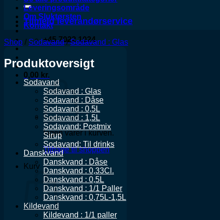
Leveringsområde
Om Sluktørsten
Tilmeld leverandørservice
Kontakt
+45 7022 1024
Shop
/
Sodavand
/
Sodavand : Glas
Produktoversigt
0,00
kr.
Sodavand
Sodavand : Glas
Sodavand : Dåse
Sodavand : 0,5L
Sodavand : 1,5L
Sodavand: Postmix
Ingen varer i kurven.
Sirup
Sodavand: Til drinks
Tilbage til shoppen
Danskvand
Danskvand : Dåse
Kurv
Danskvand : 0,33Cl.
Danskvand : 0,5L
Danskvand : 1/1 Paller
Danskvand : 0,75L-1,5L
Kildevand
Kildevand : 1/1 paller