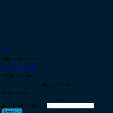
Vis
Spiritus og cocktails
Jack Daniel 6x70cl
965,40
kr.
ex moms
Stk. pris: 157,9kr.
Ex. moms & pant
6x70cl
Jack Daniel 6x70cl antal
Læg i kurv