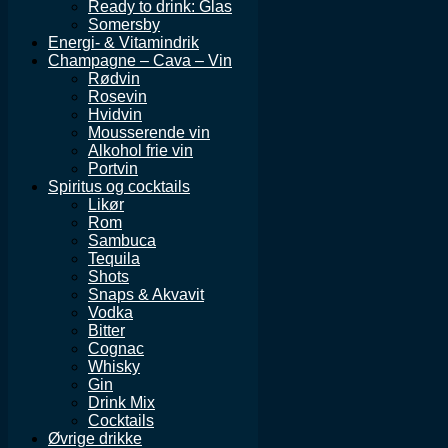
Ready to drink: Glas
Somersby
Energi- & Vitamindrik
Champagne – Cava – Vin
Rødvin
Rosevin
Hvidvin
Mousserende vin
Alkohol frie vin
Portvin
Spiritus og cocktails
Likør
Rom
Sambuca
Tequila
Shots
Snaps & Akvavit
Vodka
Bitter
Cognac
Whisky
Gin
Drink Mix
Cocktails
Øvrige drikke