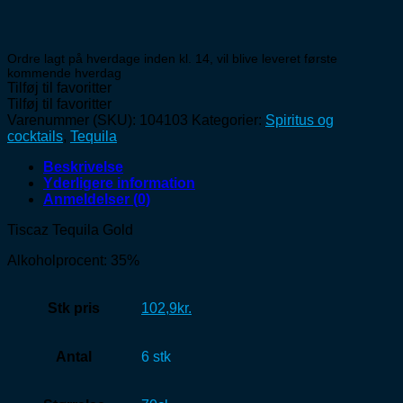
Ordre lagt på hverdage inden kl. 14, vil blive leveret første
kommende hverdag
Tilføj til favoritter
Tilføj til favoritter
Varenummer (SKU):
104103
Kategorier:
Spiritus og
cocktails
,
Tequila
Beskrivelse
Yderligere information
Anmeldelser (0)
Tiscaz Tequila Gold
Alkoholprocent: 35%
Stk pris
102,9kr.
Antal
6 stk