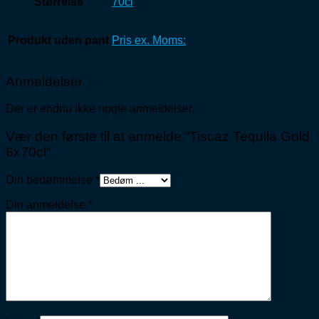
Størrelse
70cl
Produkt uden pant
Pris ex. Moms:
Anmeldelser
Der er endnu ikke nogle anmeldelser.
Vær den første til at anmelde “Tiscaz Tequila Gold
6x70cl”
Din bedømmelse
*
Din anmeldelse
*