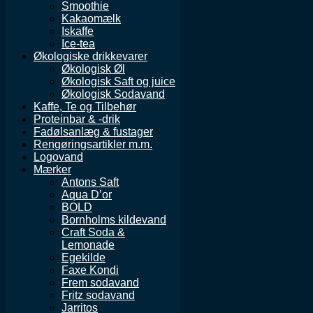
Smoothie
Kakaomælk
Iskaffe
Ice-tea
Økologiske drikkevarer
Økologisk Øl
Økologisk Saft og juice
Økologisk Sodavand
Kaffe, Te og Tilbehør
Proteinbar & -drik
Fadølsanlæg & fustager
Rengøringsartikler m.m.
Logovand
Mærker
Antons Saft
Aqua D’or
BOLD
Bornholms kildevand
Craft Soda &
Lemonade
Egekilde
Faxe Kondi
Frem sodavand
Fritz sodavand
Jarritos