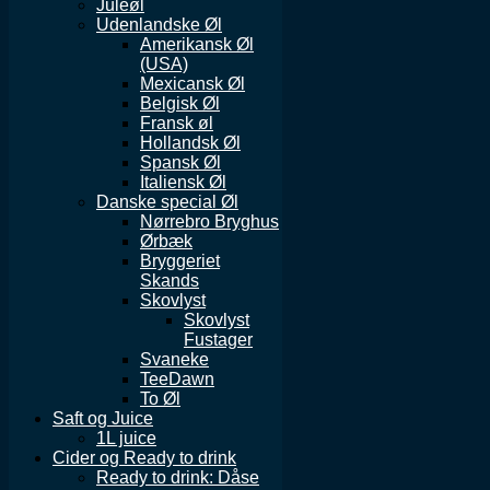
Juleøl
Udenlandske Øl
Amerikansk Øl
(USA)
Mexicansk Øl
Belgisk Øl
Fransk øl
Hollandsk Øl
Spansk Øl
Italiensk Øl
Danske special Øl
Nørrebro Bryghus
Ørbæk
Bryggeriet
Skands
Skovlyst
Skovlyst
Fustager
Svaneke
TeeDawn
To Øl
Saft og Juice
1L juice
Cider og Ready to drink
Ready to drink: Dåse