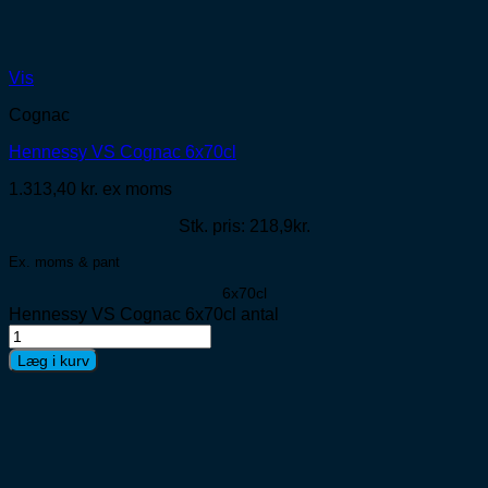
Vis
Cognac
Hennessy VS Cognac 6x70cl
1.313,40
kr.
ex moms
Stk. pris: 218,9kr.
Ex. moms & pant
6x70cl
Hennessy VS Cognac 6x70cl antal
Læg i kurv