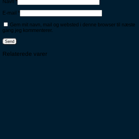
Navn
*
E-mail
*
Gem mit navn, mail og websted i denne browser til næste
gang jeg kommenterer.
Relaterede varer