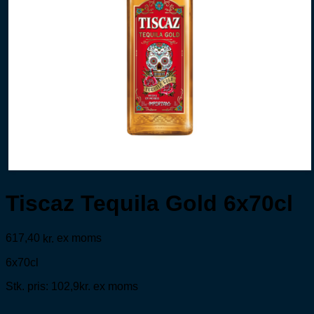
Tiscaz Tequila Gold 6x70cl
617,40
ex moms
kr.
6x70cl
Stk. pris: 102,9kr. ex moms