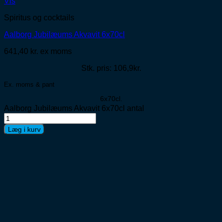
Vis
Spiritus og cocktails
Aalborg Jubilæums Akvavit 6x70cl
641,40
kr.
ex moms
Stk. pris: 106,9kr.
Ex. moms & pant
6x70cl.
Aalborg Jubilæums Akvavit 6x70cl antal
Læg i kurv