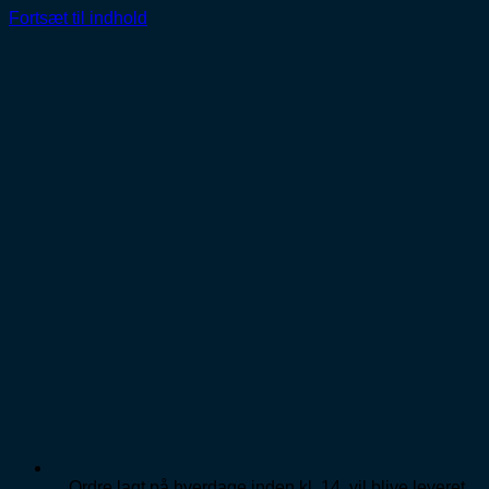
Fortsæt til indhold
Ordre lagt på hverdage inden kl. 14, vil blive leveret