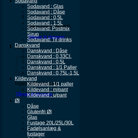
Sodavand
Sodavand : Glas
Sodavand : Dåse
Sodavand : 0,5L
Sodavand : 1,5L
Ingen varer i kurven.
Sodavand: Postmix
Sirup
Tilbage til shoppen
Sodavand: Til drinks
Danskvand
Kurv
Danskvand : Dåse
Danskvand : 0,33Cl.
Danskvand : 0,5L
Danskvand : 1/1 Paller
Danskvand : 0,75L-1,5L
Kildevand
Ingen varer i kurven.
Kildevand : 1/1 paller
Kildevand : m/pant
Tilbage til shoppen
Kildevand : u/pant
Øl
Dåse
Glutenfri Øl
Glas
Fustage 20L/25L/30L
Fadølsanlæg &
fustager