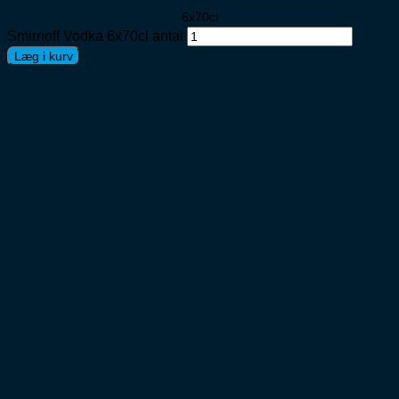
6x70cl
Smirnoff Vodka 6x70cl antal
Læg i kurv