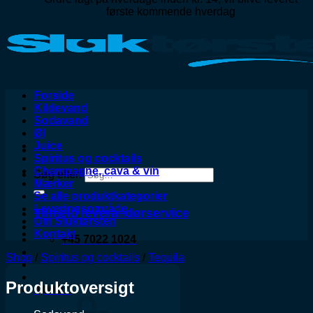
første kommende hverdag
Forside
Kildevand
Sodavand
Øl
Juice
Spiritus og cocktails
Champagne, cava & vin
Søg efter:
Mærker
Se alle produktkategorier
Leveringsområde
Tilmeld leverandørservice
Om Sluktørsten
Kontakt
+45 7022 1024
Shop
/
Spiritus og cocktails
/
Tequila
Produktoversigt
0,00
kr.