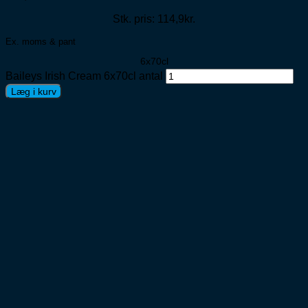
Stk. pris: 114,9kr.
Ex. moms & pant
6x70cl
Baileys Irish Cream 6x70cl antal
Læg i kurv