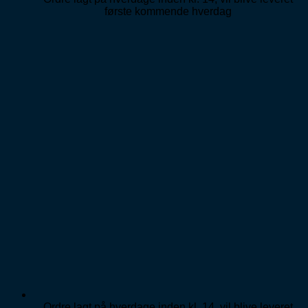
første kommende hverdag
Ordre lagt på hverdage inden kl. 14, vil blive leveret