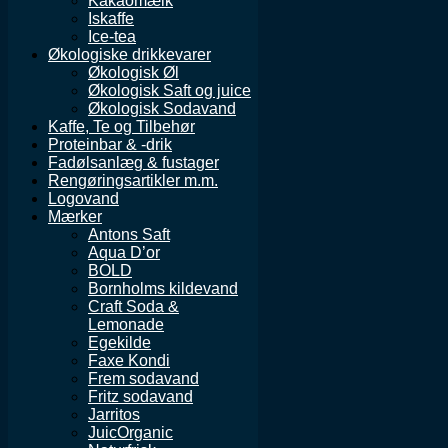
Kakaomælk
Iskaffe
Ice-tea
Økologiske drikkevarer
Økologisk Øl
Økologisk Saft og juice
Økologisk Sodavand
Kaffe, Te og Tilbehør
Proteinbar & -drik
Fadølsanlæg & fustager
Rengøringsartikler m.m.
Logovand
Mærker
Antons Saft
Aqua D’or
BOLD
Bornholms kildevand
Craft Soda &
Lemonade
Egekilde
Faxe Kondi
Frem sodavand
Fritz sodavand
Jarritos
JuicOrganic