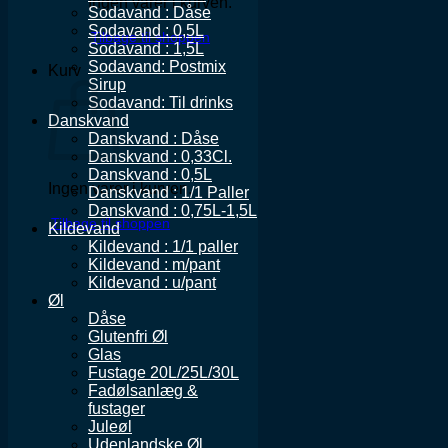
Ingen varer i kurven.
Sodavand : Dåse
Sodavand : 0,5L
Tilbage til shoppen
Sodavand : 1,5L
Sodavand: Postmix
Kurv
Sirup
Sodavand: Til drinks
Danskvand
Danskvand : Dåse
Danskvand : 0,33Cl.
Danskvand : 0,5L
Ingen varer i kurven.
Danskvand : 1/1 Paller
Danskvand : 0,75L-1,5L
Tilbage til shoppen
Kildevand
Kildevand : 1/1 paller
Kildevand : m/pant
Kildevand : u/pant
Øl
Dåse
Glutenfri Øl
Glas
Fustage 20L/25L/30L
Fadølsanlæg &
fustager
Juleøl
Udenlandske Øl