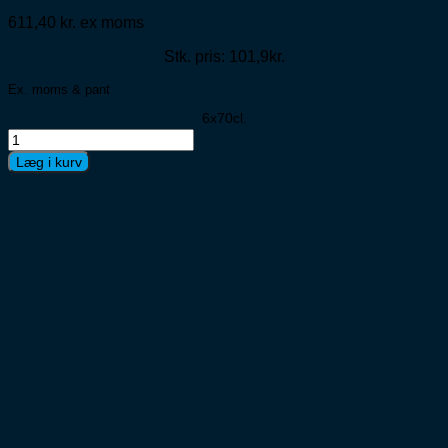
611,40
kr.
ex moms
Stk. pris: 101,9kr.
Ex. moms & pant
6x70cl.
Aalborg
Dild
Læg i kurv
Akvavit
6x70cl
antal