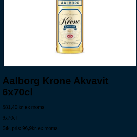
Aalborg Krone Akvavit
6x70cl
581,40
ex moms
kr.
6x70cl
Stk. pris: 96,9kr. ex moms