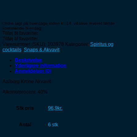
Ordre lagt på hverdage inden kl. 14, vil blive leveret første
kommende hverdag
Tilføj til favoritter
Tilføj til favoritter
Varenummer (SKU):
103978
Kategorier:
Spiritus og
cocktails
,
Snaps & Akvavit
Beskrivelse
Yderligere information
Anmeldelser (0)
Aalborg Krone Akvavit
Alkoholprocent: 40%
Stk pris
96,9kr.
Antal
6 stk