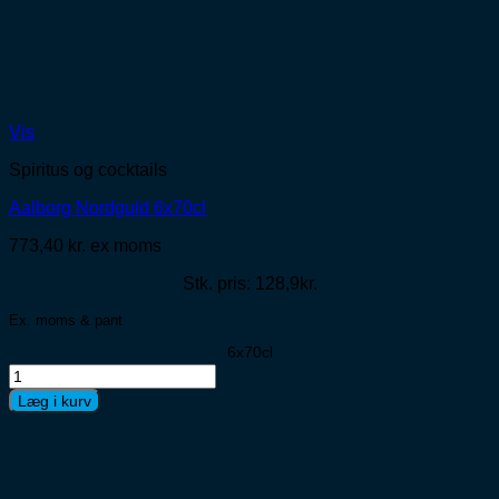
Vis
Spiritus og cocktails
Aalborg Nordguld 6x70cl
773,40
kr.
ex moms
Stk. pris: 128,9kr.
Ex. moms & pant
6x70cl
Aalborg
Nordguld
Læg i kurv
6x70cl
antal