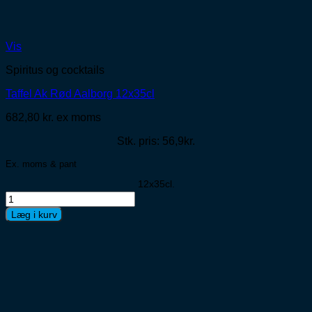
Vis
Spiritus og cocktails
Taffel Ak Rød Aalborg 12x35cl
682,80
kr.
ex moms
Stk. pris: 56,9kr.
Ex. moms & pant
12x35cl.
Taffel
Ak
Læg i kurv
Rød
Aalborg
12x35cl
antal