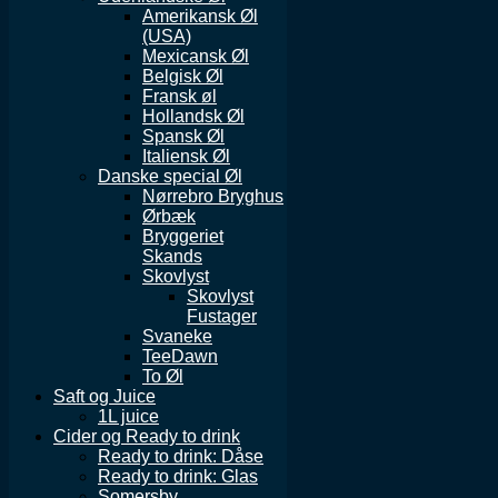
Amerikansk Øl
(USA)
Mexicansk Øl
Belgisk Øl
Fransk øl
Hollandsk Øl
Spansk Øl
Italiensk Øl
Danske special Øl
Nørrebro Bryghus
Ørbæk
Bryggeriet
Skands
Skovlyst
Skovlyst
Fustager
Svaneke
TeeDawn
To Øl
Saft og Juice
1L juice
Cider og Ready to drink
Ready to drink: Dåse
Ready to drink: Glas
Somersby