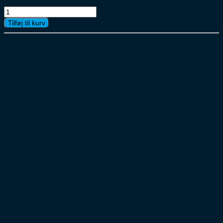
Aalborg
Krone
Tilføj til kurv
Akvavit
6x70cl
antal