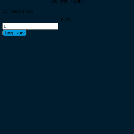
Stk. pris: 73,9kr.
Ex. moms & pant
6x70cl
Sambuca
Extra
Læg i kurv
Premium
6x70cl
antal