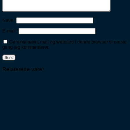
Navn
*
E-mail
*
Gem mit navn, mail og websted i denne browser til næste
gang jeg kommenterer.
Relaterede varer