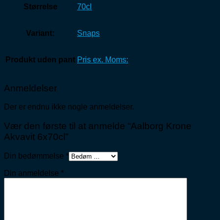
Størrelse
70cl
Variant:
Snaps
Produkt uden pant
Pris ex. Moms:
Anmeldelser
Der er endnu ikke nogle anmeldelser.
Vær den første til at anmelde “Aalborg Krone
Akvavit 6x70cl”
Din bedømmelse
*
Din anmeldelse
*