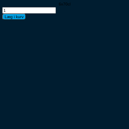
6x70cl
Linie
Aquavit
Læg i kurv
6x70cl
antal