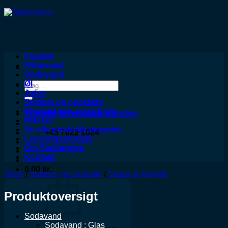
Forside
Kildevand
Sodavand
Øl
Søg
Juice
efter:
Spiritus og cocktails
Champagne, cava & vin
Tilmeld leverandørservice
Mærker
Se alle produktkategorier
+45 7022 1024
Leveringsområde
Om Sluktørsten
Kontakt
0,00
kr.
Shop
/
Spiritus og cocktails
/
Snaps & Akvavit
Produktoversigt
Sodavand
Sodavand : Glas