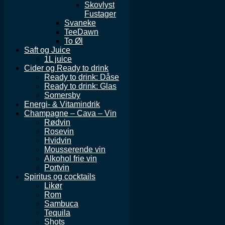
Skovlyst
Fustager
Svaneke
TeeDawn
To Øl
Saft og Juice
1L juice
Cider og Ready to drink
Ready to drink: Dåse
Ready to drink: Glas
Somersby
Energi- & Vitamindrik
Champagne – Cava – Vin
Rødvin
Rosevin
Hvidvin
Mousserende vin
Alkohol frie vin
Portvin
Spiritus og cocktails
Likør
Rom
Sambuca
Tequila
Shots