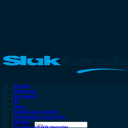
Forside
Kildevand
Sodavand
Øl
Juice
Spiritus og cocktails
Champagne, cava & vin
Mærker
Søg efter:
Se alle produktkategorier