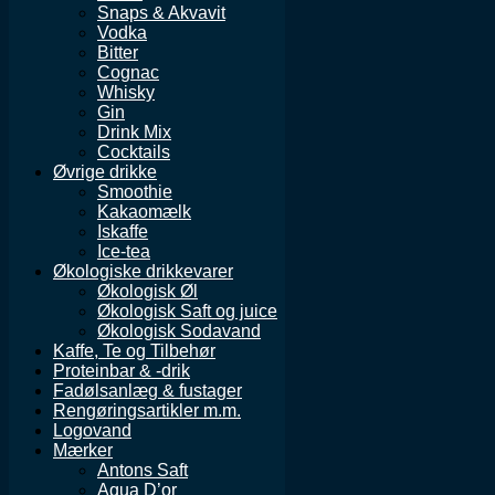
Snaps & Akvavit
Vodka
Bitter
Cognac
Whisky
Gin
Drink Mix
Cocktails
Øvrige drikke
Smoothie
Kakaomælk
Iskaffe
Ice-tea
Økologiske drikkevarer
Økologisk Øl
Økologisk Saft og juice
Økologisk Sodavand
Kaffe, Te og Tilbehør
Proteinbar & -drik
Fadølsanlæg & fustager
Rengøringsartikler m.m.
Logovand
Mærker
Antons Saft
Aqua D’or