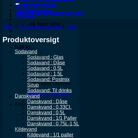
Leveringsområde
Om Sluktørsten
Tilmeld leverandørservice
Kontakt
+45 7022 1024
Shop
/
Spiritus og cocktails
/
Likør
Produktoversigt
0,00
kr.
Sodavand
Sodavand : Glas
Sodavand : Dåse
Sodavand : 0,5L
Sodavand : 1,5L
Sodavand: Postmix
Ingen varer i kurven.
Sirup
Sodavand: Til drinks
Tilbage til shoppen
Danskvand
Danskvand : Dåse
Kurv
Danskvand : 0,33Cl.
Danskvand : 0,5L
Danskvand : 1/1 Paller
Danskvand : 0,75L-1,5L
Kildevand
Kildevand : 1/1 paller