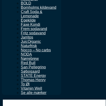
BOLD
Bornholms kildevand
Craft Soda &
Lemonade
Egekilde
Faxe Kondi
Frem sodavand
Fritz sodavand
Jarritos
JuicOrganic
Naturfrisk
Nocco – No carbs
NODA
Nørrebrew
Red Bull
San Pellegrino
Søbogaard
STATE Energy
Thomas Henry
To Øl
Vitamin Well
Se alle mærker