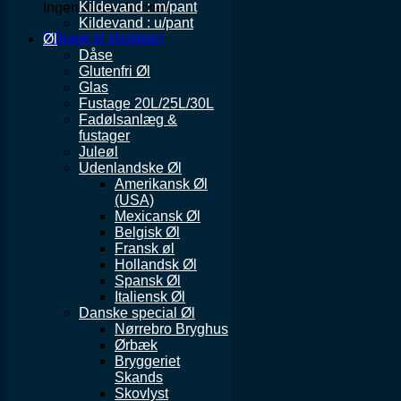
Kildevand : m/pant
Ingen varer i kurven.
Kildevand : u/pant
Tilbage til shoppen
Øl
Dåse
Glutenfri Øl
Glas
Fustage 20L/25L/30L
Fadølsanlæg &
fustager
Juleøl
Udenlandske Øl
Amerikansk Øl
(USA)
Mexicansk Øl
Belgisk Øl
Fransk øl
Hollandsk Øl
Spansk Øl
Italiensk Øl
Danske special Øl
Nørrebro Bryghus
Ørbæk
Bryggeriet
Skands
Skovlyst