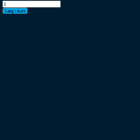
Captain
Morgan
Læg i kurv
Black
Rum
6x70cl
antal