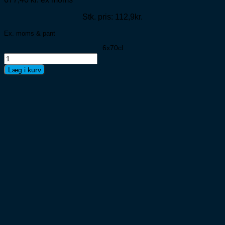
Stk. pris: 112,9kr.
Ex. moms & pant
6x70cl
Stoli
Vodka
Læg i kurv
6x70cl
antal