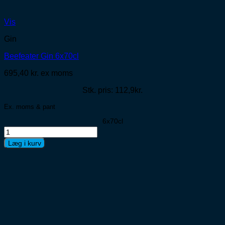
Vis
Gin
Beefeater Gin 6x70cl
695,40
kr.
ex moms
Stk. pris: 112,9kr.
Ex. moms & pant
6x70cl
Beefeater
Gin
Læg i kurv
6x70cl
antal