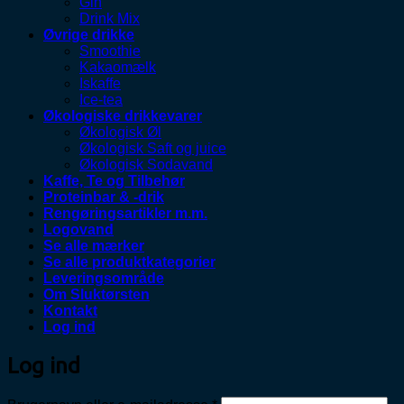
Gin
Drink Mix
Øvrige drikke
Smoothie
Kakaomælk
Iskaffe
Ice-tea
Økologiske drikkevarer
Økologisk Øl
Økologisk Saft og juice
Økologisk Sodavand
Kaffe, Te og Tilbehør
Proteinbar & -drik
Rengøringsartikler m.m.
Logovand
Se alle mærker
Se alle produktkategorier
Leveringsområde
Om Sluktørsten
Kontakt
Log ind
Log ind
Påkrævet