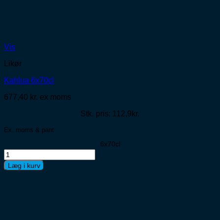
Vis
Likør
Kahlua 6x70cl
677,40
kr.
ex moms
Stk. pris: 112,9kr.
Ex. moms & pant
6x70cl
Kahlua
6x70cl
Læg i kurv
antal