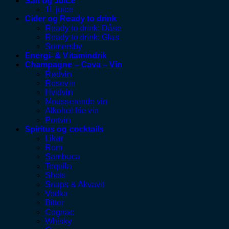
Saft og Juice
1L juice
Cider og Ready to drink
Ready to drink: Dåse
Ready to drink: Glas
Somersby
Energi- & Vitamindrik
Champagne – Cava – Vin
Rødvin
Rosevin
Hvidvin
Mousserende vin
Alkohol frie vin
Portvin
Spiritus og cocktails
Likør
Rom
Sambuca
Tequila
Shots
Snaps & Akvavit
Vodka
Bitter
Cognac
Whisky