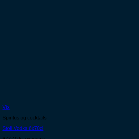
Vis
Spiritus og cocktails
Stoli Vodka 6x70cl
677,40
kr.
ex moms