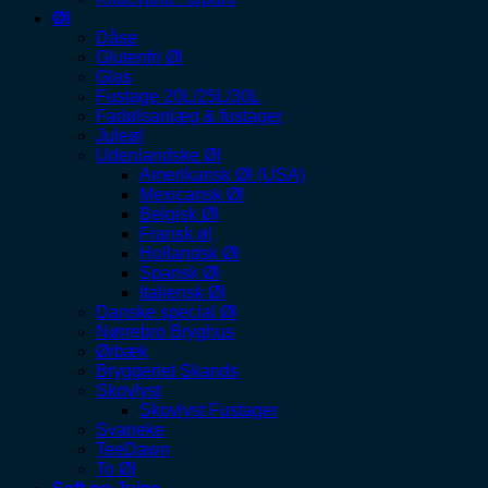
Øl
Dåse
Glutenfri Øl
Glas
Fustage 20L/25L/30L
Fadølsanlæg & fustager
Juleøl
Udenlandske Øl
Amerikansk Øl (USA)
Mexicansk Øl
Belgisk Øl
Fransk øl
Hollandsk Øl
Spansk Øl
Italiensk Øl
Danske special Øl
Nørrebro Bryghus
Ørbæk
Bryggeriet Skands
Skovlyst
Skovlyst Fustager
Svaneke
TeeDawn
To Øl