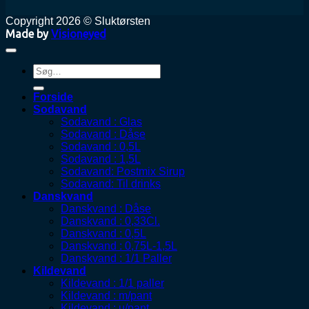
Copyright 2026 © Sluktørsten
Made by
Visioneyed
Søg
efter:
Forside
Sodavand
Sodavand : Glas
Sodavand : Dåse
Sodavand : 0,5L
Sodavand : 1,5L
Sodavand: Postmix Sirup
Sodavand: Til drinks
Danskvand
Danskvand : Dåse
Danskvand : 0,33Cl.
Danskvand : 0,5L
Danskvand : 0,75L-1,5L
Danskvand : 1/1 Paller
Kildevand
Kildevand : 1/1 paller
Kildevand : m/pant
Kildevand : u/pant