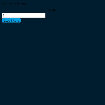
Ex. moms & pant
6x70cl
Havana
Club
Læg i kurv
3
Års
6x70cl
antal