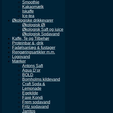
Smoothie
Kakaomælk
Iskaffe
Ice-tea
Økologiske drikkevarer
Økologisk Øl
Økologisk Saft og juice
Økologisk Sodavand
Kaffe, Te og Tilbehør
Proteinbar & -drik
Fadølsanlæg & fustager
Rengøringsartikler m.m.
Logovand
Mærker
Antons Saft
Aqua D’or
BOLD
Bornholms kildevand
Craft Soda &
Lemonade
Egekilde
Faxe Kondi
Frem sodavand
Fritz sodavand
Jarritos