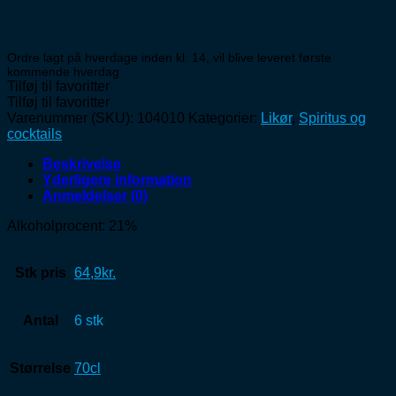
Ordre lagt på hverdage inden kl. 14, vil blive leveret første
kommende hverdag
Tilføj til favoritter
Tilføj til favoritter
Varenummer (SKU):
104010
Kategorier:
Likør
,
Spiritus og
cocktails
Beskrivelse
Yderligere information
Anmeldelser (0)
Alkoholprocent: 21%
Stk pris
64,9kr.
Antal
6 stk
Størrelse
70cl