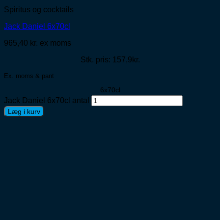
Spiritus og cocktails
Jack Daniel 6x70cl
965,40
kr.
ex moms
Stk. pris: 157,9kr.
Ex. moms & pant
6x70cl
Jack Daniel 6x70cl antal
Læg i kurv