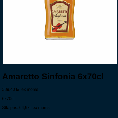
Amaretto Sinfonia 6x70cl
389,40
ex moms
kr.
6x70cl
Stk. pris: 64,9kr. ex moms