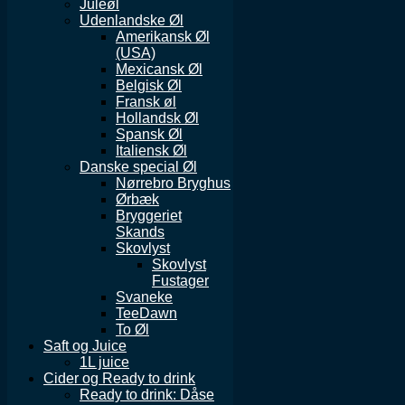
Juleøl
Udenlandske Øl
Amerikansk Øl
(USA)
Mexicansk Øl
Belgisk Øl
Fransk øl
Hollandsk Øl
Spansk Øl
Italiensk Øl
Danske special Øl
Nørrebro Bryghus
Ørbæk
Bryggeriet
Skands
Skovlyst
Skovlyst
Fustager
Svaneke
TeeDawn
To Øl
Saft og Juice
1L juice
Cider og Ready to drink
Ready to drink: Dåse