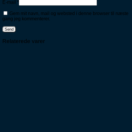
E-mail
*
Gem mit navn, mail og websted i denne browser til næste
gang jeg kommenterer.
Relaterede varer