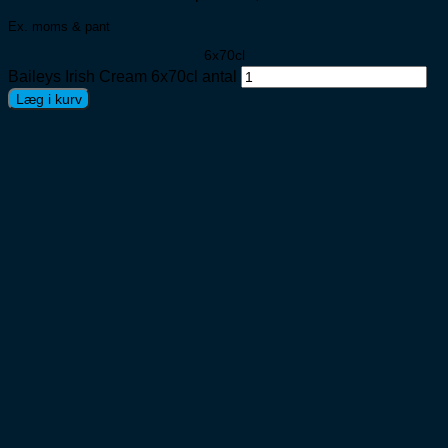
Ex. moms & pant
6x70cl
Baileys Irish Cream 6x70cl antal
Læg i kurv