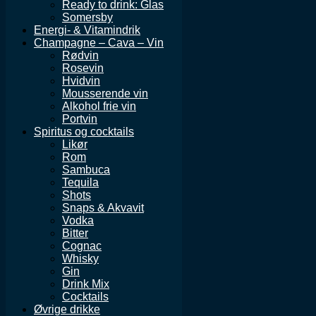
Ready to drink: Glas
Somersby
Energi- & Vitamindrik
Champagne – Cava – Vin
Rødvin
Rosevin
Hvidvin
Mousserende vin
Alkohol frie vin
Portvin
Spiritus og cocktails
Likør
Rom
Sambuca
Tequila
Shots
Snaps & Akvavit
Vodka
Bitter
Cognac
Whisky
Gin
Drink Mix
Cocktails
Øvrige drikke