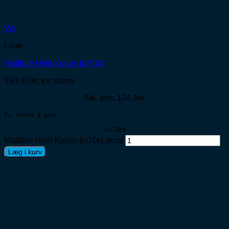
Vis
Likør
Malibue Hvid Kokos 6x70cl
593,40
kr.
ex moms
Stk. pris: 104,9kr.
Ex. moms & pant
6x70cl
Malibue Hvid Kokos 6x70cl antal
Læg i kurv