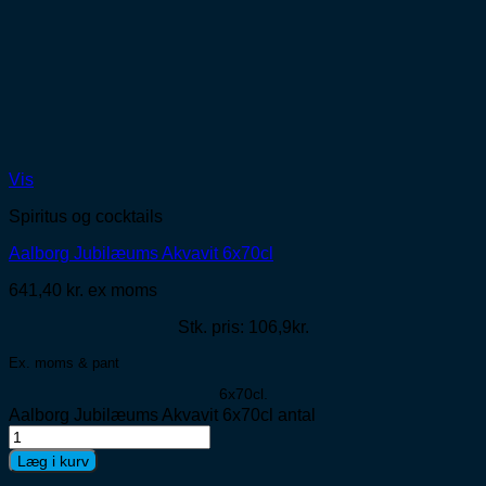
Vis
Spiritus og cocktails
Aalborg Jubilæums Akvavit 6x70cl
641,40
kr.
ex moms
Stk. pris: 106,9kr.
Ex. moms & pant
6x70cl.
Aalborg Jubilæums Akvavit 6x70cl antal
Læg i kurv