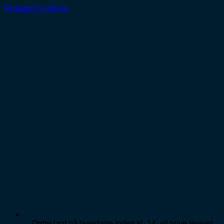
Fortsæt til indhold
Ordre lagt på hverdage inden kl. 14, vil blive leveret