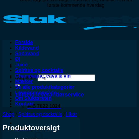
første kommende hverdag
Forside
Kildevand
Sodavand
Øl
Juice
Spiritus og cocktails
Champagne, cava & vin
Søg efter:
Mærker
Se alle produktkategorier
Leveringsområde
Tilmeld leverandørservice
Om Sluktørsten
Kontakt
+45 7022 1024
Shop
/
Spiritus og cocktails
/
Likør
Produktoversigt
0,00
kr.