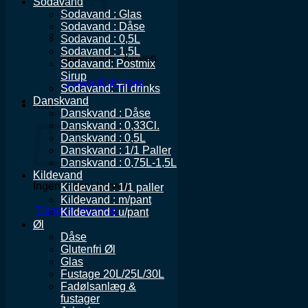
Sodavand
Sodavand : Glas
Sodavand : Dåse
Sodavand : 0,5L
Sodavand : 1,5L
Ingen varer i kurven.
Sodavand: Postmix
Sirup
Tilbage til shoppen
Sodavand: Til drinks
Danskvand
Kurv
Danskvand : Dåse
Danskvand : 0,33Cl.
Danskvand : 0,5L
Danskvand : 1/1 Paller
Danskvand : 0,75L-1,5L
Kildevand
Ingen varer i kurven.
Kildevand : 1/1 paller
Kildevand : m/pant
Tilbage til shoppen
Kildevand : u/pant
Øl
Dåse
Glutenfri Øl
Glas
Fustage 20L/25L/30L
Fadølsanlæg &
fustager