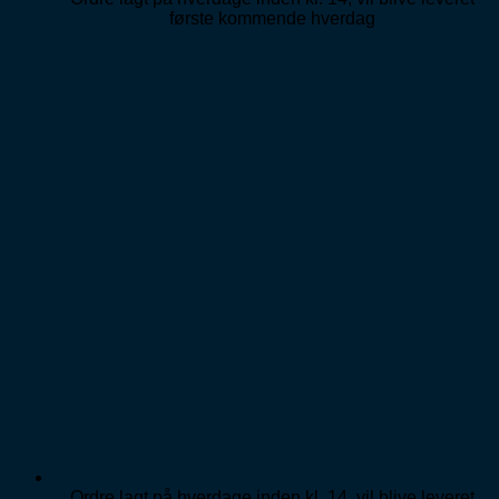
første kommende hverdag
Ordre lagt på hverdage inden kl. 14, vil blive leveret