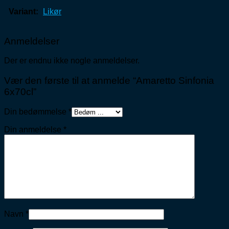
Variant:
Likør
Anmeldelser
Der er endnu ikke nogle anmeldelser.
Vær den første til at anmelde “Amaretto Sinfonia
6x70cl”
Din bedømmelse
*
Din anmeldelse
*
Navn
*