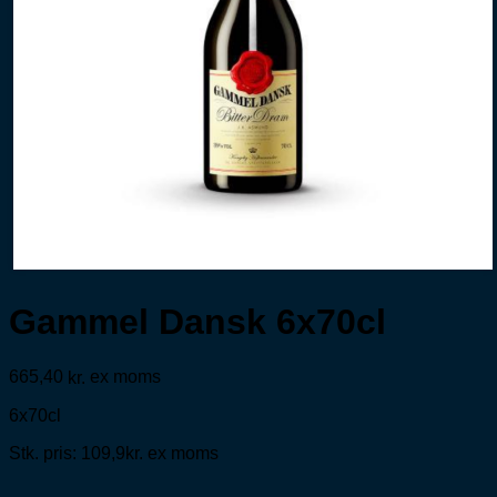
Gammel Dansk 6x70cl
665,40
ex moms
kr.
6x70cl
Stk. pris: 109,9kr. ex moms