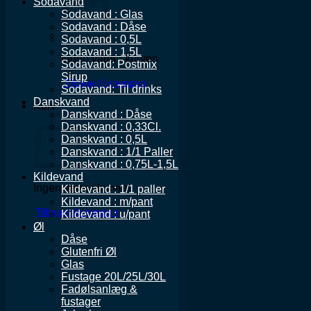
Sodavand
Sodavand : Glas
Sodavand : Dåse
Sodavand : 0,5L
Sodavand : 1,5L
Ingen varer i kurven.
Sodavand: Postmix
Sirup
Tilbage til shoppen
Sodavand: Til drinks
Danskvand
Kurv
Danskvand : Dåse
Danskvand : 0,33Cl.
Danskvand : 0,5L
Danskvand : 1/1 Paller
Danskvand : 0,75L-1,5L
Kildevand
Ingen varer i kurven.
Kildevand : 1/1 paller
Kildevand : m/pant
Tilbage til shoppen
Kildevand : u/pant
Øl
Dåse
Glutenfri Øl
Glas
Fustage 20L/25L/30L
Fadølsanlæg &
fustager