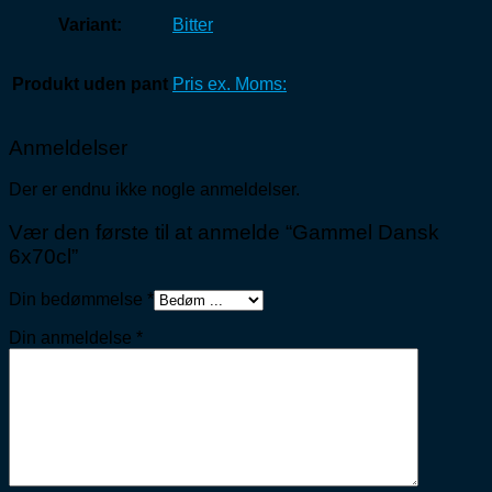
Variant:
Bitter
Produkt uden pant
Pris ex. Moms:
Anmeldelser
Der er endnu ikke nogle anmeldelser.
Vær den første til at anmelde “Gammel Dansk
6x70cl”
Din bedømmelse
*
Din anmeldelse
*