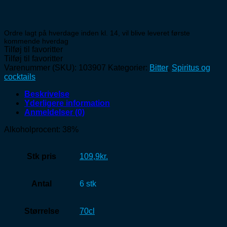
Ordre lagt på hverdage inden kl. 14, vil blive leveret første
kommende hverdag
Tilføj til favoritter
Tilføj til favoritter
Varenummer (SKU):
103907
Kategorier:
Bitter
,
Spiritus og
cocktails
Beskrivelse
Yderligere information
Anmeldelser (0)
Alkoholprocent: 38%
Stk pris
109,9kr.
Antal
6 stk
Størrelse
70cl