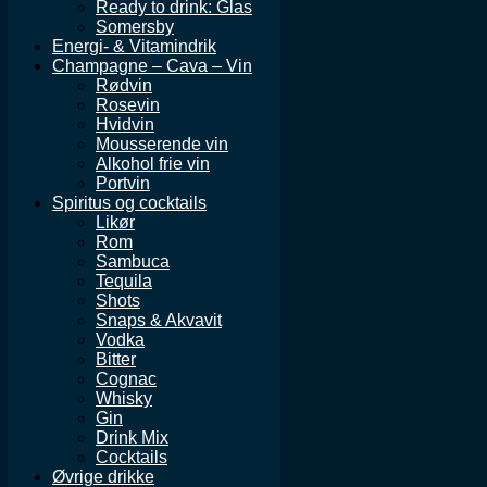
Ready to drink: Glas
Somersby
Energi- & Vitamindrik
Champagne – Cava – Vin
Rødvin
Rosevin
Hvidvin
Mousserende vin
Alkohol frie vin
Portvin
Spiritus og cocktails
Likør
Rom
Sambuca
Tequila
Shots
Snaps & Akvavit
Vodka
Bitter
Cognac
Whisky
Gin
Drink Mix
Cocktails
Øvrige drikke