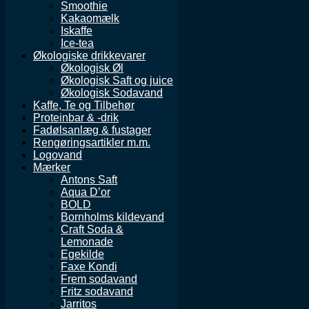
Smoothie
Kakaomælk
Iskaffe
Ice-tea
Økologiske drikkevarer
Økologisk Øl
Økologisk Saft og juice
Økologisk Sodavand
Kaffe, Te og Tilbehør
Proteinbar & -drik
Fadølsanlæg & fustager
Rengøringsartikler m.m.
Logovand
Mærker
Antons Saft
Aqua D’or
BOLD
Bornholms kildevand
Craft Soda &
Lemonade
Egekilde
Faxe Kondi
Frem sodavand
Fritz sodavand
Jarritos