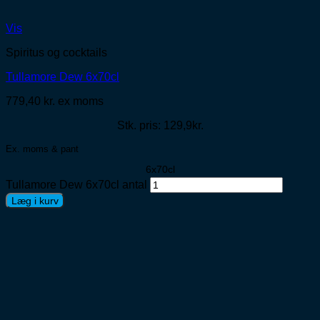
Vis
Spiritus og cocktails
Tullamore Dew 6x70cl
779,40
kr.
ex moms
Stk. pris: 129,9kr.
Ex. moms & pant
6x70cl
Tullamore Dew 6x70cl antal
Læg i kurv