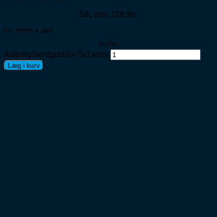
Stk. pris: 128,9kr.
Ex. moms & pant
6x70cl
Aalborg Nordguld 6x70cl antal
Læg i kurv