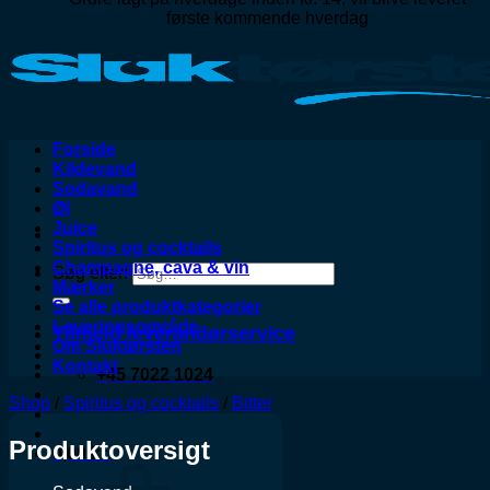
første kommende hverdag
Forside
Kildevand
Sodavand
Øl
Juice
Spiritus og cocktails
Champagne, cava & vin
Søg efter:
Mærker
Se alle produktkategorier
Leveringsområde
Tilmeld leverandørservice
Om Sluktørsten
Kontakt
+45 7022 1024
Shop
/
Spiritus og cocktails
/
Bitter
Produktoversigt
0,00
kr.