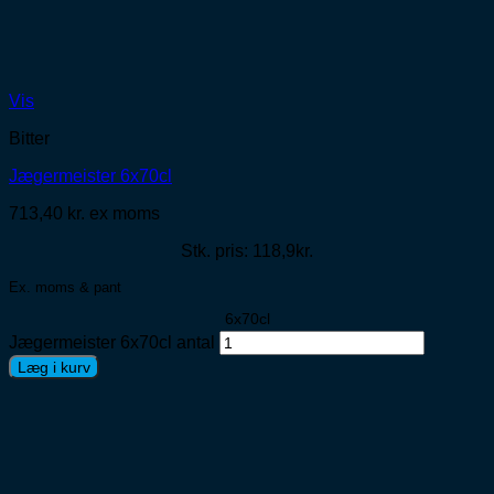
Vis
Bitter
Jægermeister 6x70cl
713,40
kr.
ex moms
Stk. pris: 118,9kr.
Ex. moms & pant
6x70cl
Jægermeister 6x70cl antal
Læg i kurv