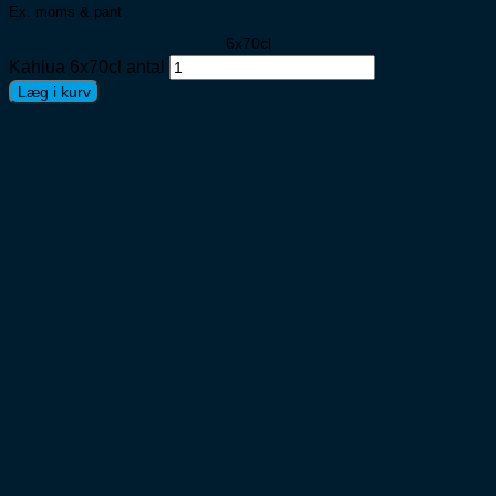
Ex. moms & pant
6x70cl
Kahlua 6x70cl antal
Læg i kurv