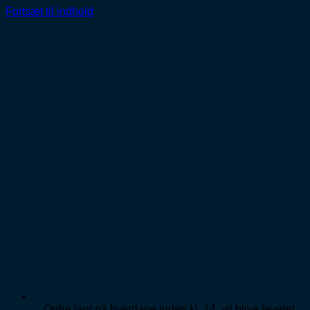
Fortsæt til indhold
Ordre lagt på hverdage inden kl. 14, vil blive leveret