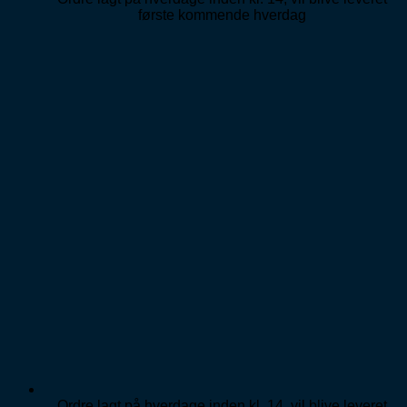
første kommende hverdag
Ordre lagt på hverdage inden kl. 14, vil blive leveret