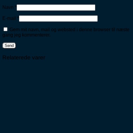
Navn
*
E-mail
*
Gem mit navn, mail og websted i denne browser til næste
gang jeg kommenterer.
Relaterede varer