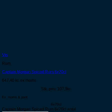
Vis
Rom
Captain Morgan Spiced Rum 6x70cl
647,40
kr.
ex moms
Stk. pris: 107,9kr.
Ex. moms & pant
6x70cl
Captain Morgan Spiced Rum 6x70cl antal