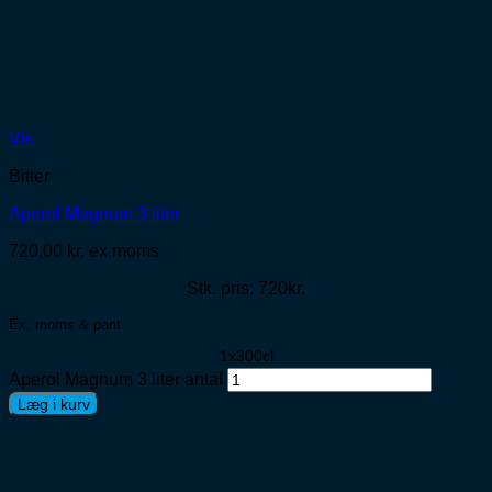
Vis
Bitter
Aperol Magnum 3 liter
720,00
kr.
ex moms
Stk. pris: 720kr.
Ex. moms & pant
1x300cl
Aperol Magnum 3 liter antal
Læg i kurv