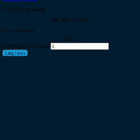
773,40
kr.
ex moms
Stk. pris: 128,9kr.
Ex. moms & pant
6x70cl
Arnbitter 6x70cl antal
Læg i kurv