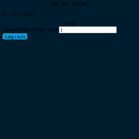
Stk. pris: 105,9kr.
Ex. moms & pant
6x70cl
Aperol Bitter 6x70cl antal
Læg i kurv