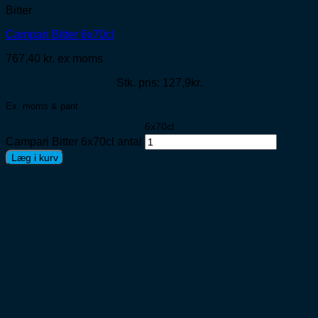
Bitter
Campari Bitter 6x70cl
767,40
kr.
ex moms
Stk. pris: 127,9kr.
Ex. moms & pant
6x70cl
Campari Bitter 6x70cl antal
Læg i kurv