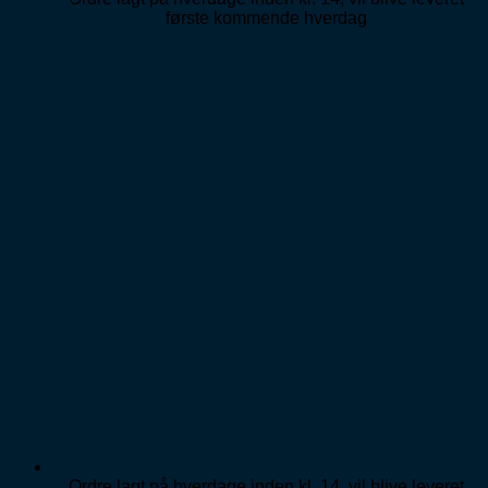
første kommende hverdag
Ordre lagt på hverdage inden kl. 14, vil blive leveret