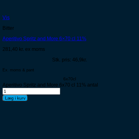
Vis
Bitter
Aperitivo Spritz and More 6×70 cl 11%
281,40
kr.
ex moms
Stk. pris: 46,9kr.
Ex. moms & pant
6x70cl
Aperitivo Spritz and More 6x70 cl 11% antal
Læg i kurv