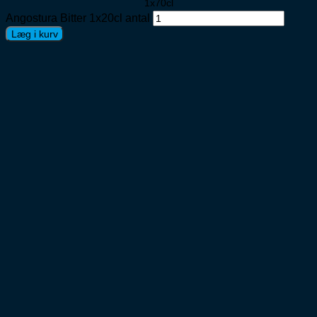
1x70cl
Angostura Bitter 1x20cl antal
Læg i kurv