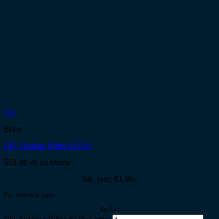
Vis
Bitter
DR. Nielsen Bitter 6x70cl
551,40
kr.
ex moms
Stk. pris: 91,9kr.
Ex. moms & pant
6x70cl