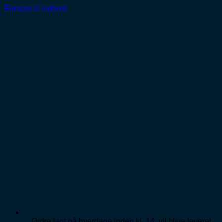
Fortsæt til indhold
Ordre lagt på hverdage inden kl. 14, vil blive leveret