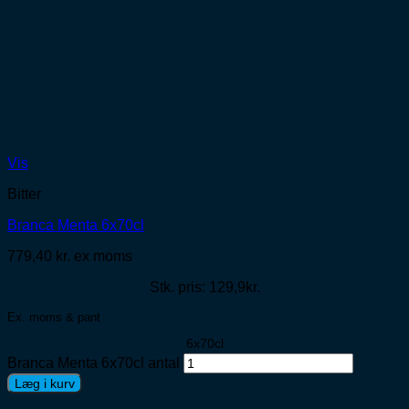
Vis
Bitter
Branca Menta 6x70cl
779,40
kr.
ex moms
Stk. pris: 129,9kr.
Ex. moms & pant
6x70cl
Branca Menta 6x70cl antal
Læg i kurv