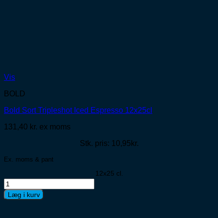
Vis
BOLD
Bold Sort Tripleshot Iced Espresso 12x25cl
131,40
kr.
ex moms
Stk. pris: 10,95kr.
Ex. moms & pant
12x25 cl.
Bold
Sort
Læg i kurv
Tripleshot
Iced
Espresso