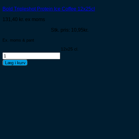
Bold Tripleshot Protein Ice Coffee 12x25cl
131,40
kr.
ex moms
Stk. pris: 10,95kr.
Ex. moms & pant
12x25 cl.
Bold
Tripleshot
Læg i kurv
Protein
Ice
Coffee
12x25cl
antal