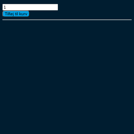
Peter
Larsens
Tilføj til kurv
Grå
Kaffe
16x400
gr
antal