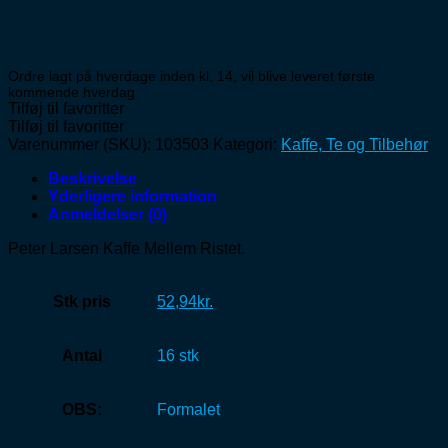
Ordre lagt på hverdage inden kl. 14, vil blive leveret første
kommende hverdag
Tilføj til favoritter
Tilføj til favoritter
Varenummer (SKU):
103503
Kategori:
Kaffe, Te og Tilbehør
Beskrivelse
Yderligere information
Anmeldelser (0)
Peter Larsen Kaffe Mellem Ristet.
Stk pris
52,94kr.
Antal
16 stk
OBS:
Formalet