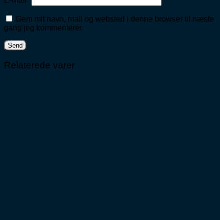
E-mail
*
Gem mit navn, mail og websted i denne browser til næste
gang jeg kommenterer.
Relaterede varer