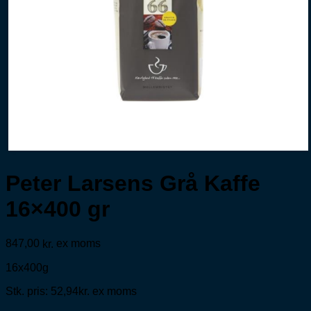
Peter Larsens Grå Kaffe
16×400 gr
847,00
ex moms
kr.
16x400g
Stk. pris: 52,94kr. ex moms