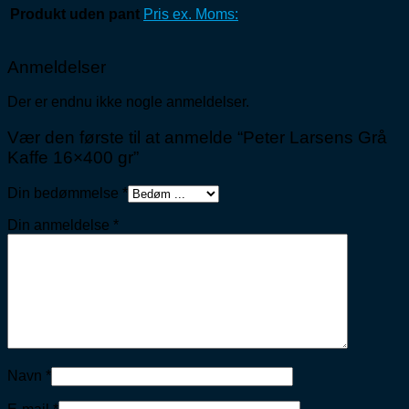
Produkt uden pant
Pris ex. Moms:
Anmeldelser
Der er endnu ikke nogle anmeldelser.
Vær den første til at anmelde “Peter Larsens Grå
Kaffe 16×400 gr”
Din bedømmelse
*
Din anmeldelse
*
Navn
*