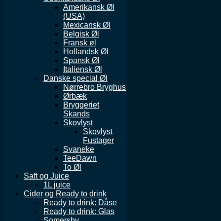
Amerikansk Øl
(USA)
Mexicansk Øl
Belgisk Øl
Fransk øl
Hollandsk Øl
Spansk Øl
Italiensk Øl
Danske special Øl
Nørrebro Bryghus
Ørbæk
Bryggeriet
Skands
Skovlyst
Skovlyst
Fustager
Svaneke
TeeDawn
To Øl
Saft og Juice
1L juice
Cider og Ready to drink
Ready to drink: Dåse
Ready to drink: Glas
Somersby