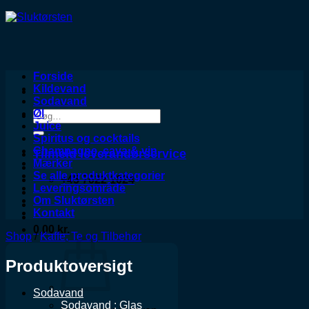
Forside
Kildevand
Sodavand
Øl
Søg
Juice
efter:
Spiritus og cocktails
Champagne, cava & vin
Tilmeld leverandørservice
Mærker
Se alle produktkategorier
+45 7022 1024
Leveringsområde
Om Sluktørsten
Kontakt
0,00
kr.
Shop
/
Kaffe, Te og Tilbehør
Produktoversigt
Sodavand
Sodavand : Glas