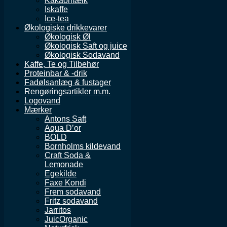
Kakaomælk
Iskaffe
Ice-tea
Økologiske drikkevarer
Økologisk Øl
Økologisk Saft og juice
Økologisk Sodavand
Kaffe, Te og Tilbehør
Proteinbar & -drik
Fadølsanlæg & fustager
Rengøringsartikler m.m.
Logovand
Mærker
Antons Saft
Aqua D’or
BOLD
Bornholms kildevand
Craft Soda &
Lemonade
Egekilde
Faxe Kondi
Frem sodavand
Fritz sodavand
Jarritos
JuicOrganic