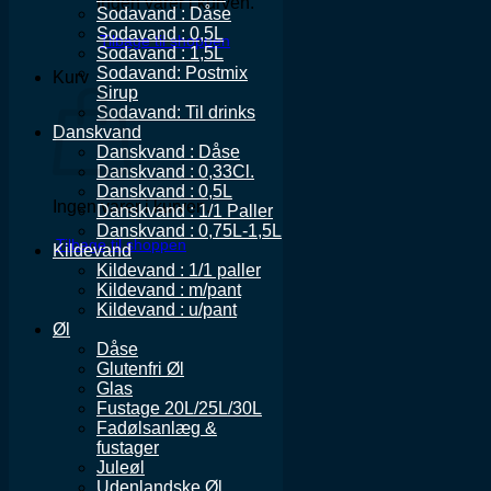
Ingen varer i kurven.
Sodavand : Dåse
Sodavand : 0,5L
Tilbage til shoppen
Sodavand : 1,5L
Sodavand: Postmix
Kurv
Sirup
Sodavand: Til drinks
Danskvand
Danskvand : Dåse
Danskvand : 0,33Cl.
Danskvand : 0,5L
Ingen varer i kurven.
Danskvand : 1/1 Paller
Danskvand : 0,75L-1,5L
Tilbage til shoppen
Kildevand
Kildevand : 1/1 paller
Kildevand : m/pant
Kildevand : u/pant
Øl
Dåse
Glutenfri Øl
Glas
Fustage 20L/25L/30L
Fadølsanlæg &
fustager
Juleøl
Udenlandske Øl