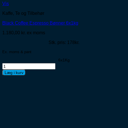
Vis
Kaffe, Te og Tilbehør
Black Coffee Espresso Bønner 6x1kg
1.180,00
kr.
ex moms
Stk. pris: 178kr.
Ex. moms & pant
6x1Kg
Black
Coffee
Læg i kurv
Espresso
Bønner
6x1kg
antal