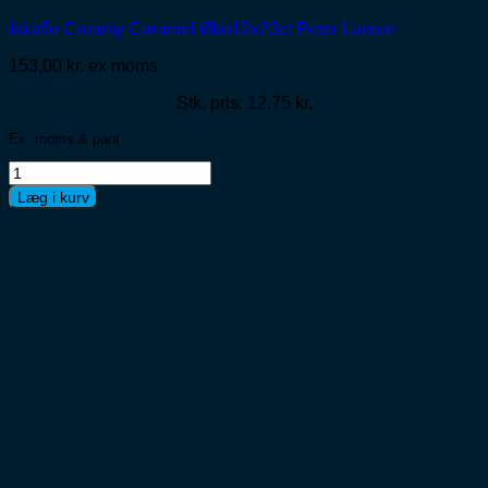
Iskaffe Creamy Caramel Øko12x23cl Peter Larsen
153,00
kr.
ex moms
Stk. pris: 12,75 kr,
Ex. moms & pant
Iskaffe
Creamy
Læg i kurv
Caramel
Øko12x23cl
Peter
Larsen
antal