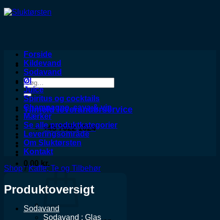
Forside
Kildevand
Sodavand
Øl
Søg
Juice
efter:
Spiritus og cocktails
Champagne, cava & vin
Tilmeld leverandørservice
Mærker
Se alle produktkategorier
+45 7022 1024
Leveringsområde
Om Sluktørsten
Kontakt
0,00
kr.
Shop
/
Kaffe, Te og Tilbehør
Produktoversigt
Sodavand
Sodavand : Glas