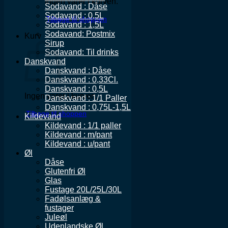
Ingen varer i kurven.
Sodavand : Dåse
Sodavand : 0,5L
Tilbage til shoppen
Sodavand : 1,5L
Sodavand: Postmix
Kurv
Sirup
Sodavand: Til drinks
Danskvand
Danskvand : Dåse
Danskvand : 0,33Cl.
Danskvand : 0,5L
Ingen varer i kurven.
Danskvand : 1/1 Paller
Danskvand : 0,75L-1,5L
Tilbage til shoppen
Kildevand
Kildevand : 1/1 paller
Kildevand : m/pant
Kildevand : u/pant
Øl
Dåse
Glutenfri Øl
Glas
Fustage 20L/25L/30L
Fadølsanlæg &
fustager
Juleøl
Udenlandske Øl