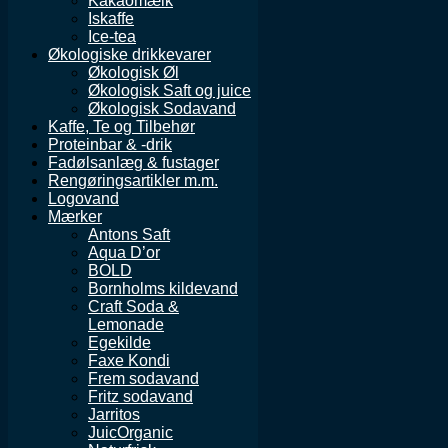
Kakaomælk
Iskaffe
Ice-tea
Økologiske drikkevarer
Økologisk Øl
Økologisk Saft og juice
Økologisk Sodavand
Kaffe, Te og Tilbehør
Proteinbar & -drik
Fadølsanlæg & fustager
Rengøringsartikler m.m.
Logovand
Mærker
Antons Saft
Aqua D’or
BOLD
Bornholms kildevand
Craft Soda &
Lemonade
Egekilde
Faxe Kondi
Frem sodavand
Fritz sodavand
Jarritos
JuicOrganic