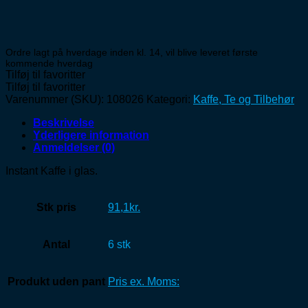
Ordre lagt på hverdage inden kl. 14, vil blive leveret første
kommende hverdag
Tilføj til favoritter
Tilføj til favoritter
Varenummer (SKU):
108026
Kategori:
Kaffe, Te og Tilbehør
Beskrivelse
Yderligere information
Anmeldelser (0)
Instant Kaffe i glas.
Stk pris
91,1kr.
Antal
6 stk
Produkt uden pant
Pris ex. Moms: