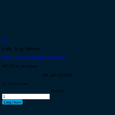
Vis
Kaffe, Te og Tilbehør
Peter Larsens Grå Kaffe 16×400 gr
847,00
kr.
ex moms
Stk. pris: 52,94kr.
Ex. moms & pant
16x400g
Peter
Larsens
Læg i kurv
Grå
Kaffe
16x400