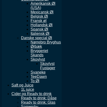
Amerikansk Øl
(USA)
Mexicansk Øl
Belgisk Øl
Fransk øl
Hollandsk Øl
Spansk Øl
Italiensk Øl
Danske special Øl
Nørrebro Bryghus
Ørbæk
Bryggeriet
Skands
Skovlyst
Skovlyst
Fustager
Svaneke
TeeDawn
To Øl
Saft og Juice
1L juice
Cider og Ready to drink
Ready to drink: Dåse
Ready to drink: Glas
Somersby