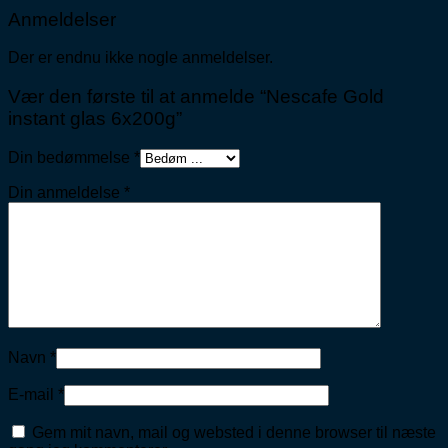
Anmeldelser
Der er endnu ikke nogle anmeldelser.
Vær den første til at anmelde “Nescafe Gold
instant glas 6x200g”
Din bedømmelse
*
Din anmeldelse
*
Navn
*
E-mail
*
Gem mit navn, mail og websted i denne browser til næste