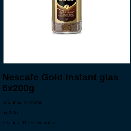
Nescafe Gold instant glas
6x200g
546,60
ex moms
kr.
6x200g
Stk. pris: 91,1kr. ex moms