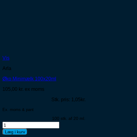
Vis
Arla
Øko Minimælk 100x20ml
105,00
kr.
ex moms
Stk. pris: 1,05kr.
Ex. moms & pant
100 stk. af 20 ml.
Øko
Minimælk
Læg i kurv
100x20ml