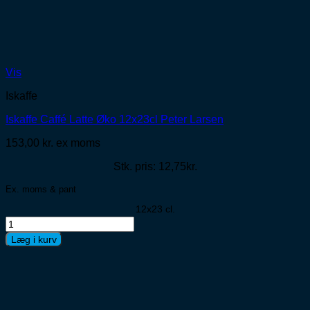
Vis
Iskaffe
Iskaffe Caffé Latte Øko 12x23cl Peter Larsen
153,00
kr.
ex moms
Stk. pris: 12,75kr.
Ex. moms & pant
12x23 cl.
Iskaffe
Caffé
Læg i kurv
Latte
Øko
12x23cl
Peter
Larsen
antal