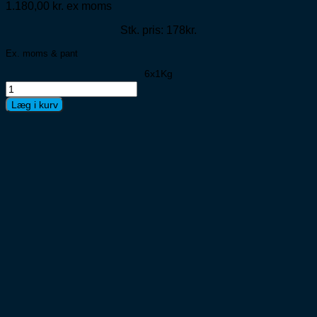
1.180,00
kr.
ex moms
Stk. pris: 178kr.
Ex. moms & pant
6x1Kg
Black
Coffee
Læg i kurv
Espresso
Bønner
6x1kg
antal