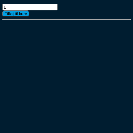
Nescafe
Gold
Tilføj til kurv
instant
glas
6x200g
antal