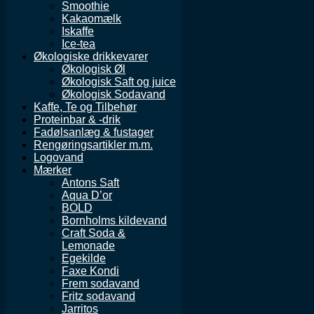
Smoothie
Kakaomælk
Iskaffe
Ice-tea
Økologiske drikkevarer
Økologisk Øl
Økologisk Saft og juice
Økologisk Sodavand
Kaffe, Te og Tilbehør
Proteinbar & -drik
Fadølsanlæg & fustager
Rengøringsartikler m.m.
Logovand
Mærker
Antons Saft
Aqua D’or
BOLD
Bornholms kildevand
Craft Soda &
Lemonade
Egekilde
Faxe Kondi
Frem sodavand
Fritz sodavand
Jarritos