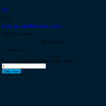
Vis
Cocio
Cocio Ice Latte Milk-Vanilla 12x25cl
120,00
kr.
ex moms
Stk. pris: 10kr.
Ex. moms & pant
12x25 cl.
Cocio Ice Latte Milk-Vanilla 12x25cl antal
Læg i kurv