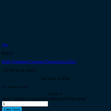
Vis
BOLD
Bold Tripleshot Caramel Espresso12x25cl
131,40
kr.
ex moms
Stk. pris: 10,95kr.
Ex. moms & pant
12x25 cl.
Bold Tripleshot Caramel Espresso12x25cl antal
Læg i kurv