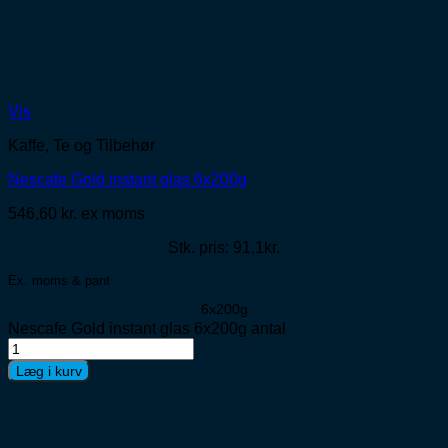
Vis
Kaffe, Te og Tilbehør
Nescafe Gold instant glas 6x200g
546,60
kr.
ex moms
Stk. pris: 91,1kr.
Ex. moms & pant
6x200g
Nescafe Gold instant glas 6x200g antal
Læg i kurv