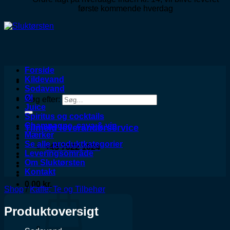
første kommende hverdag
Forside
Kildevand
Sodavand
Øl
Søg efter:
Juice
Spiritus og cocktails
Champagne, cava & vin
Tilmeld leverandørservice
Mærker
Se alle produktkategorier
+45 7022 1024
Leveringsområde
Om Sluktørsten
Kontakt
0,00
kr.
Shop
/
Kaffe, Te og Tilbehør
Produktoversigt