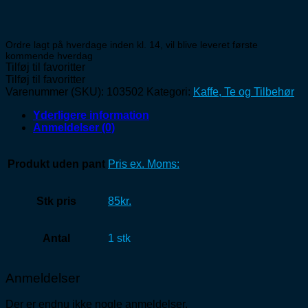
Ordre lagt på hverdage inden kl. 14, vil blive leveret første
kommende hverdag
Tilføj til favoritter
Tilføj til favoritter
Varenummer (SKU):
103502
Kategori:
Kaffe, Te og Tilbehør
Yderligere information
Anmeldelser (0)
Produkt uden pant
Pris ex. Moms:
Stk pris
85kr.
Antal
1 stk
Anmeldelser
Der er endnu ikke nogle anmeldelser.