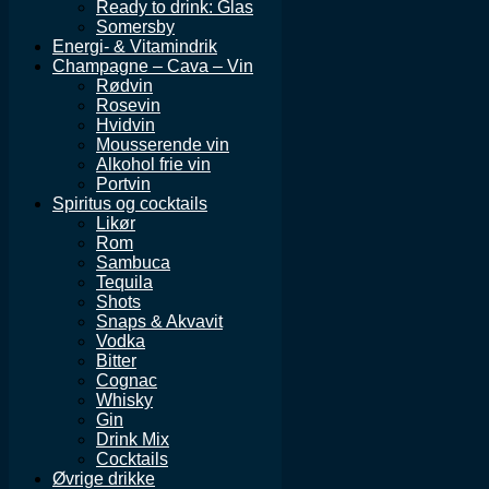
Ready to drink: Glas
Somersby
Energi- & Vitamindrik
Champagne – Cava – Vin
Rødvin
Rosevin
Hvidvin
Mousserende vin
Alkohol frie vin
Portvin
Spiritus og cocktails
Likør
Rom
Sambuca
Tequila
Shots
Snaps & Akvavit
Vodka
Bitter
Cognac
Whisky
Gin
Drink Mix
Cocktails
Øvrige drikke