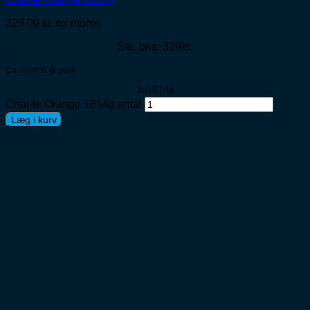
329,00
kr.
ex moms
Stk. pris: 329kr.
Ex. moms & pant
1x1814g
Chai-te Orange 1814g antal
Læg i kurv