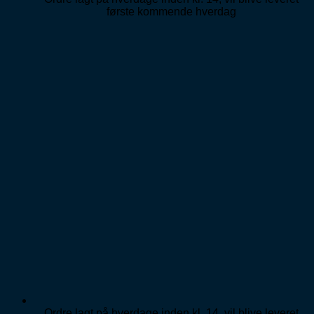
første kommende hverdag
Ordre lagt på hverdage inden kl. 14, vil blive leveret