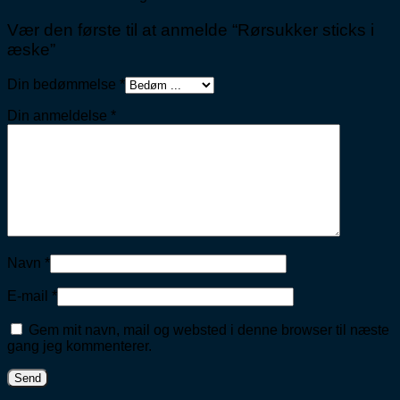
Vær den første til at anmelde “Rørsukker sticks i
æske”
Din bedømmelse
*
Din anmeldelse
*
Navn
*
E-mail
*
Gem mit navn, mail og websted i denne browser til næste
gang jeg kommenterer.