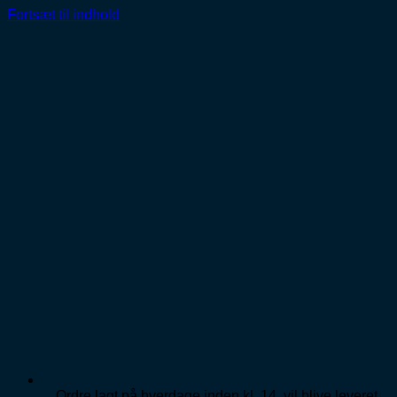
Fortsæt til indhold
Ordre lagt på hverdage inden kl. 14, vil blive leveret