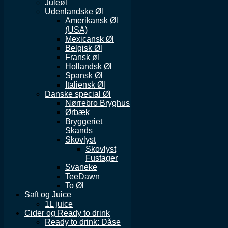
Juleøl
Udenlandske Øl
Amerikansk Øl
(USA)
Mexicansk Øl
Belgisk Øl
Fransk øl
Hollandsk Øl
Spansk Øl
Italiensk Øl
Danske special Øl
Nørrebro Bryghus
Ørbæk
Bryggeriet
Skands
Skovlyst
Skovlyst
Fustager
Svaneke
TeeDawn
To Øl
Saft og Juice
1L juice
Cider og Ready to drink
Ready to drink: Dåse