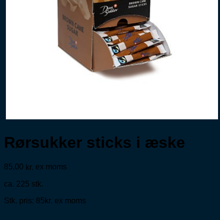
Rørsukker sticks i æske
85,00
ex moms
kr.
ca. 225 stk.
Stk. pris: 85kr. ex moms