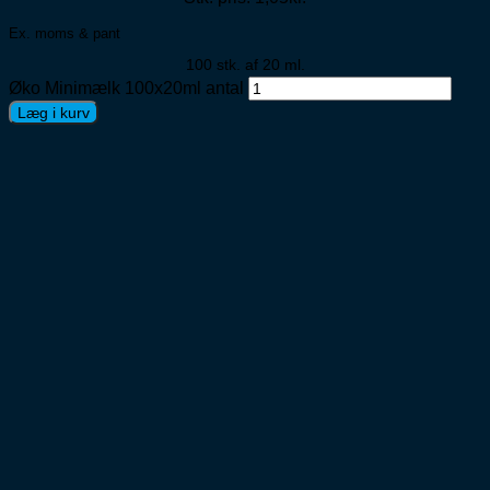
Ex. moms & pant
100 stk. af 20 ml.
Øko Minimælk 100x20ml antal
Læg i kurv