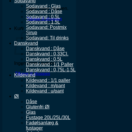
Sodavand
Sodavand : Glas
Ingen varer i kurven.
Sodavand : Dåse
Sodavand : 0,5L
Tilbage til shoppen
Sodavand : 1,5L
Sodavand: Postmix
Kurv
Sirup
Sodavand: Til drinks
Danskvand
Danskvand : Dåse
Danskvand : 0,33Cl.
Danskvand : 0,5L
Ingen varer i kurven.
Danskvand : 1/1 Paller
Danskvand : 0,75L-1,5L
Tilbage til shoppen
Kildevand
Kildevand : 1/1 paller
Kildevand : m/pant
Kildevand : u/pant
Øl
Dåse
Glutenfri Øl
Glas
Fustage 20L/25L/30L
Fadølsanlæg &
fustager