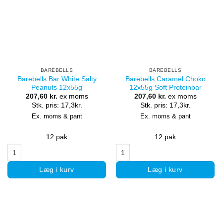
BAREBELLS
BAREBELLS
Barebells Bar White Salty
Barebells Caramel Choko
Peanuts 12x55g
12x55g Soft Proteinbar
207,60
kr.
ex moms
207,60
kr.
ex moms
Stk. pris: 17,3kr.
Stk. pris: 17,3kr.
Ex. moms & pant
Ex. moms & pant
12 pak
12 pak
Barebells Bar White Salty Peanuts 12x55g antal
Barebells Caramel Choko 12x55g
Læg i kurv
Læg i kurv