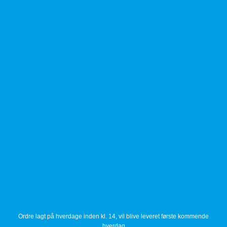
Fortsæt
til
indhold
Ordre lagt på hverdage inden kl. 14, vil blive leveret første kommende
hverdag