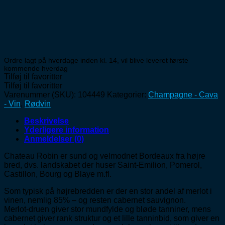
Ordre lagt på hverdage inden kl. 14, vil blive leveret første
kommende hverdag
Tilføj til favoritter
Tilføj til favoritter
Varenummer (SKU):
104449
Kategorier:
Champagne - Cava
- Vin
,
Rødvin
Beskrivelse
Yderligere information
Anmeldelser (0)
Chateau Robin er sund og velmodnet Bordeaux fra højre
bred, dvs. landskabet der huser Saint-Emilion, Pomerol,
Castillon, Bourg og Blaye m.fl.
Som typisk på højrebredden er der en stor andel af merlot i
vinen, nemlig 85% – og resten cabernet sauvignon.
Merlot-druen giver stor mundfylde og bløde tanniner, mens
cabernet giver rank struktur og et lille tanninbid, som giver en