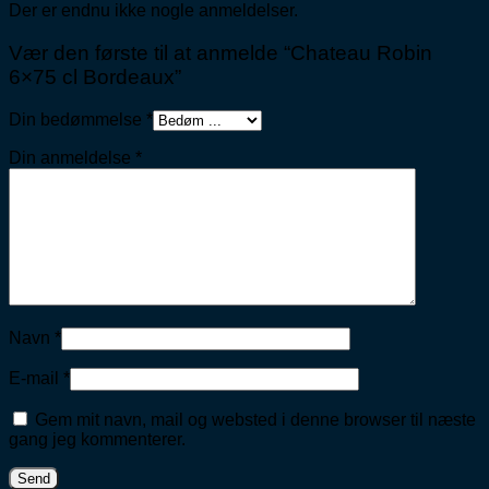
Der er endnu ikke nogle anmeldelser.
Vær den første til at anmelde “Chateau Robin
6×75 cl Bordeaux”
Din bedømmelse
*
Din anmeldelse
*
Navn
*
E-mail
*
Gem mit navn, mail og websted i denne browser til næste
gang jeg kommenterer.