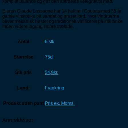
komplet balance og gør den særdeles velegnet til mad.
Ejeren Claude Lassagne har 14 hektar i Coutras med 35 år
gamle vinstokke på sandet og gruset jord, hvor vindruerne
bliver mekanisk høstet og traditionelt vinificeret på ståltanke
inden videre lagring i store træfade.
Antal
6 stk
Størrelse
75cl
Stk pris
54,9kr.
Land:
Frankring
Produkt uden pant
Pris ex. Moms:
Anmeldelser