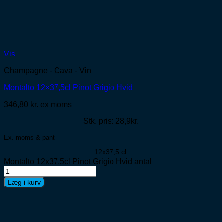
Vis
Champagne - Cava - Vin
Montalto 12×37,5cl Pinot Grigio Hvid
346,80
kr.
ex moms
Stk. pris: 28,9kr.
Ex. moms & pant
12x37,5 cl.
Montalto 12x37,5cl Pinot Grigio Hvid antal
Læg i kurv