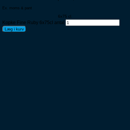
Ex. moms & pant
6x75 cl.
Kopke Fine Ruby 6x75cl antal
Læg i kurv