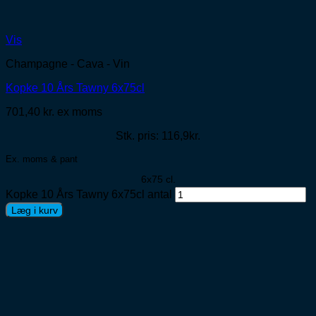
Vis
Champagne - Cava - Vin
Kopke 10 Års Tawny 6x75cl
701,40
kr.
ex moms
Stk. pris: 116,9kr.
Ex. moms & pant
6x75 cl.
Kopke 10 Års Tawny 6x75cl antal
Læg i kurv