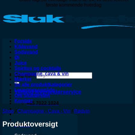
første kommende hverdag
Forside
Kildevand
Sodavand
Øl
Juice
Spiritus og cocktails
Champagne, cava & vin
Søg efter:
Mærker
Se alle produktkategorier
Leveringsområde
Tilmeld leverandørservice
Om Sluktørsten
Kontakt
+45 7022 1024
Shop
/
Champagne - Cava - Vin
/
Rødvin
Produktoversigt
0,00
kr.