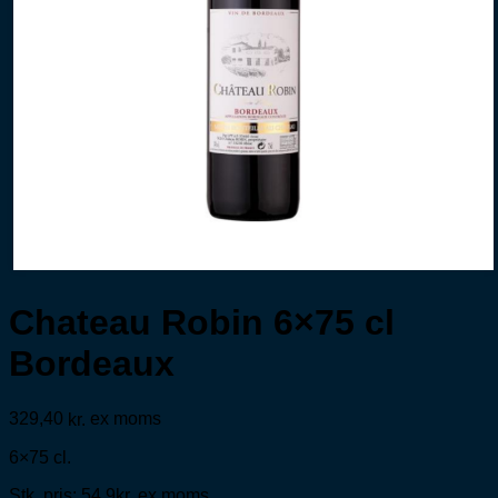
Chateau Robin 6×75 cl
Bordeaux
329,40
ex moms
kr.
6×75 cl.
Stk. pris: 54,9kr. ex moms