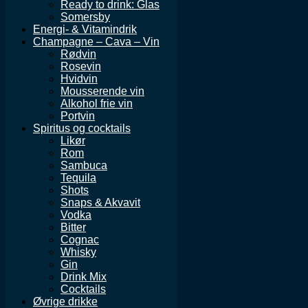
Ready to drink: Glas
Somersby
Energi- & Vitamindrik
Champagne – Cava – Vin
Rødvin
Rosevin
Hvidvin
Mousserende vin
Alkohol frie vin
Portvin
Spiritus og cocktails
Likør
Rom
Sambuca
Tequila
Shots
Snaps & Akvavit
Vodka
Bitter
Cognac
Whisky
Gin
Drink Mix
Cocktails
Øvrige drikke