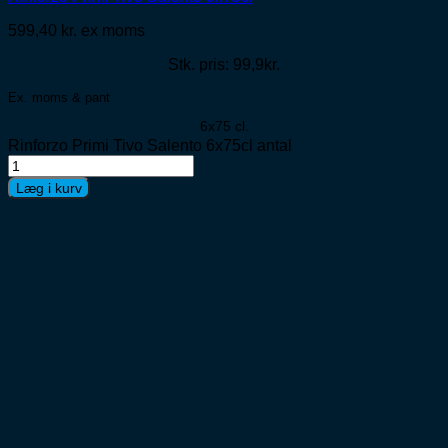
599,40
kr.
ex moms
Stk. pris: 99,9kr.
Ex. moms & pant
6x75 cl.
Rinforzo Primi Tivo Salento 6x75cl antal
Læg i kurv