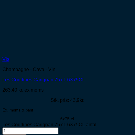
Vis
Champagne - Cava - Vin
Les Courtines Carignan 75 cl. 6X75CL
263,40
kr.
ex moms
Stk. pris: 43,9kr.
Ex. moms & pant
6x75 cl.
Les Courtines Carignan 75 cl. 6X75CL antal