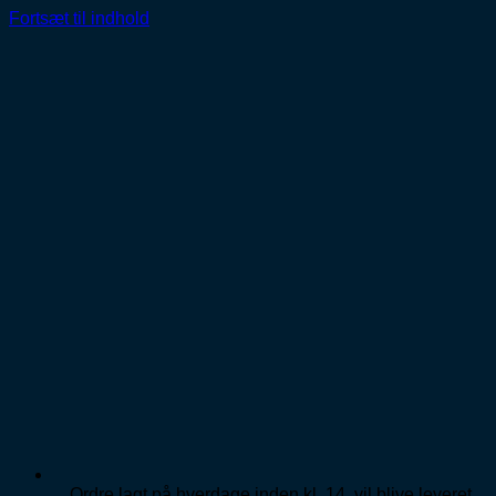
Fortsæt til indhold
Ordre lagt på hverdage inden kl. 14, vil blive leveret