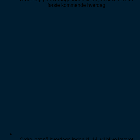
første kommende hverdag
Ordre lagt på hverdage inden kl. 14, vil blive leveret