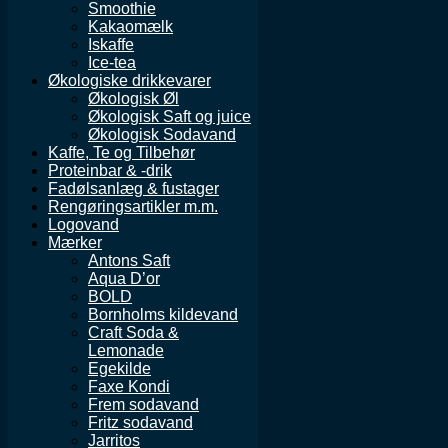
Smoothie
Kakaomælk
Iskaffe
Ice-tea
Økologiske drikkevarer
Økologisk Øl
Økologisk Saft og juice
Økologisk Sodavand
Kaffe, Te og Tilbehør
Proteinbar & -drik
Fadølsanlæg & fustager
Rengøringsartikler m.m.
Logovand
Mærker
Antons Saft
Aqua D’or
BOLD
Bornholms kildevand
Craft Soda &
Lemonade
Egekilde
Faxe Kondi
Frem sodavand
Fritz sodavand
Jarritos