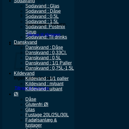
Sodavand
Sodavand : Glas
Sodavand : Dåse
Sodavand : 0,5L
Sodavand : 1,5L
Ingen varer i kurven.
Sodavand: Postmix
Sirup
Tilbage til shoppen
Sodavand: Til drinks
Danskvand
Kurv
Danskvand : Dåse
Danskvand : 0,33Cl.
Danskvand : 0,5L
Danskvand : 1/1 Paller
Danskvand : 0,75L-1,5L
Kildevand
Ingen varer i kurven.
Kildevand : 1/1 paller
Kildevand : m/pant
Tilbage til shoppen
Kildevand : u/pant
Øl
Dåse
Glutenfri Øl
Glas
Fustage 20L/25L/30L
Fadølsanlæg &
fustager