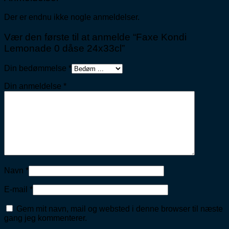
Der er endnu ikke nogle anmeldelser.
Vær den første til at anmelde “Faxe Kondi
Lemonade 0 dåse 24x33cl”
Din bedømmelse
*
Din anmeldelse
*
Navn
*
E-mail
*
Gem mit navn, mail og websted i denne browser til næste
gang jeg kommenterer.