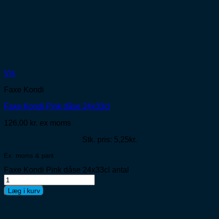
Vis
Faxe Kondi
Faxe Kondi Pink dåse 24x33cl
126,00
kr.
ex moms
Stk. pris: 5,25kr.
Ex. moms & pant
Faxe Kondi Pink dåse 24x33cl antal
Læg i kurv