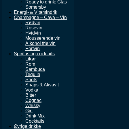
Ready to drink: Glas
Somersby
Energi- & Vitamindrik
Champagne – Cava – Vin
Rødvin
Rosevin
Hvidvin
Mousserende vin
Alkohol frie vin
Portvin
Spiritus og cocktails
Likør
Rom
Sambuca
Tequila
Shots
Snaps & Akvavit
Vodka
Bitter
Cognac
Whisky
Gin
Drink Mix
Cocktails
Øvrige drikke