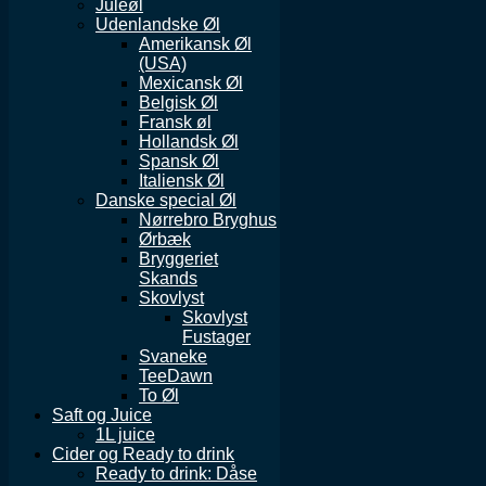
Juleøl
Udenlandske Øl
Amerikansk Øl
(USA)
Mexicansk Øl
Belgisk Øl
Fransk øl
Hollandsk Øl
Spansk Øl
Italiensk Øl
Danske special Øl
Nørrebro Bryghus
Ørbæk
Bryggeriet
Skands
Skovlyst
Skovlyst
Fustager
Svaneke
TeeDawn
To Øl
Saft og Juice
1L juice
Cider og Ready to drink
Ready to drink: Dåse