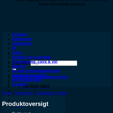
første kommende hverdag
Forside
Kildevand
Sodavand
Øl
Juice
Spiritus og cocktails
Champagne, cava & vin
Søg efter:
Mærker
Se alle produktkategorier
Leveringsområde
Tilmeld leverandørservice
Om Sluktørsten
Kontakt
+45 7022 1024
Shop
/
Sodavand
/
Sodavand : Dåse
Produktoversigt
0,00
kr.