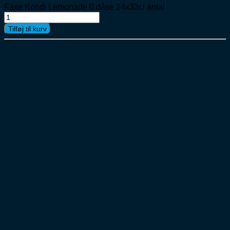
Faxe Kondi Lemonade 0 dåse 24x33cl antal
Tilføj til kurv