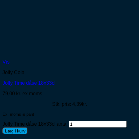
Vis
Jolly Cola
Jolly Time dåse 18x33cl
79,00
kr.
ex moms
Stk. pris: 4,39kr.
Ex. moms & pant
Jolly Time dåse 18x33cl antal
Læg i kurv