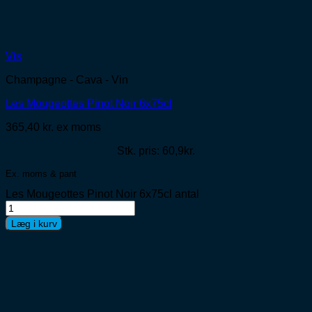
Vis
Champagne - Cava - Vin
Les Mougeottes Pinot Noir 6x75cl
365,40
kr.
ex moms
Stk. pris: 60,9kr.
Ex. moms & pant
Les Mougeottes Pinot Noir 6x75cl antal
Læg i kurv