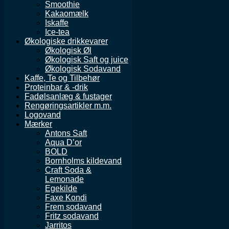
Smoothie
Kakaomælk
Iskaffe
Ice-tea
Økologiske drikkevarer
Økologisk Øl
Økologisk Saft og juice
Økologisk Sodavand
Kaffe, Te og Tilbehør
Proteinbar & -drik
Fadølsanlæg & fustager
Rengøringsartikler m.m.
Logovand
Mærker
Antons Saft
Aqua D’or
BOLD
Bornholms kildevand
Craft Soda &
Lemonade
Egekilde
Faxe Kondi
Frem sodavand
Fritz sodavand
Jarritos