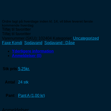
Ordre lagt på hverdage inden kl. 14, vil blive leveret første
kommende hverdag
Tilføj til favoritter
Tilføj til favoritter
Varenummer (SKU):
102404
Kategorier:
Uncategorized
,
Faxe Kondi
,
Sodavand
,
Sodavand : Dåse
Yderligere information
Anmeldelser (0)
Stk pris
5,25kr.
Antal
24 stk
Pant
Pant A (1,00 kr)
Anmeldelser