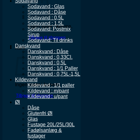
Sodavand
Sodavand : Glas
Sodavand : Dåse
Sodavand : 0,5L
Sodavand : 1,5L
Ingen varer i kurven.
Sodavand: Postmix
Sirup
Tilbage til shoppen
Sodavand: Til drinks
Danskvand
Kurv
Danskvand : Dåse
Danskvand : 0,33Cl.
Danskvand : 0,5L
Danskvand : 1/1 Paller
Danskvand : 0,75L-1,5L
Kildevand
Ingen varer i kurven.
Kildevand : 1/1 paller
Kildevand : m/pant
Tilbage til shoppen
Kildevand : u/pant
Øl
Dåse
Glutenfri Øl
Glas
Fustage 20L/25L/30L
Fadølsanlæg &
fustager