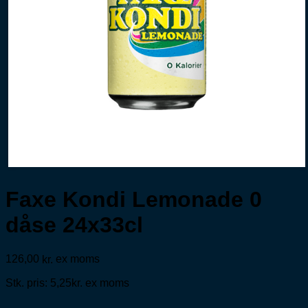
Faxe Kondi Lemonade 0
dåse 24x33cl
126,00
ex moms
kr.
Stk. pris: 5,25kr. ex moms