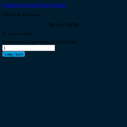
Fentimans Ginger Beer 24x20cl
230,40
kr.
ex moms
Stk. pris: 9,65kr.
Ex. moms & pant
Fentimans Ginger Beer 24x20cl antal
Læg i kurv