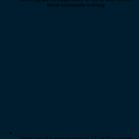
første kommende hverdag
Ordre lagt på hverdage inden kl. 14, vil blive leveret