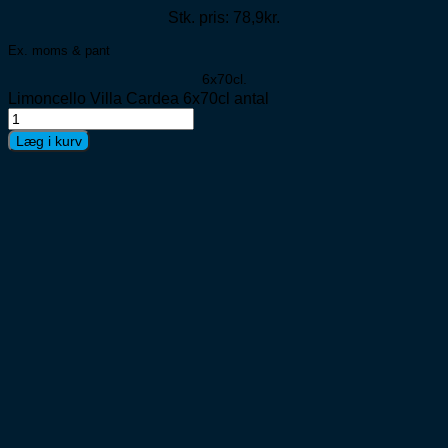
Stk. pris: 78,9kr.
Ex. moms & pant
6x70cl.
Limoncello Villa Cardea 6x70cl antal
Læg i kurv