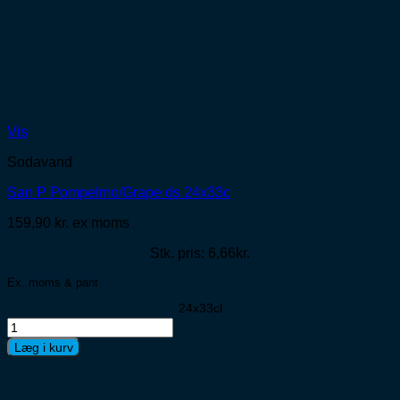
Vis
Sodavand
San P Pompelmo/Grape ds 24x33c
159,90
kr.
ex moms
Stk. pris: 6,66kr.
Ex. moms & pant
24x33cl
San
P
Læg i kurv
Pompelmo/Grape
ds
24x33c