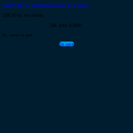
San P ZERO Limonata /Citron ds 24x33c
159,90
kr.
ex moms
Stk. pris: 6,66kr.
Ex. moms & pant
Se vare