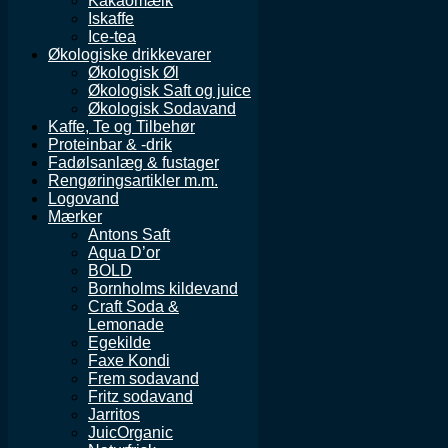
Kakaomælk
Iskaffe
Ice-tea
Økologiske drikkevarer
Økologisk Øl
Økologisk Saft og juice
Økologisk Sodavand
Kaffe, Te og Tilbehør
Proteinbar & -drik
Fadølsanlæg & fustager
Rengøringsartikler m.m.
Logovand
Mærker
Antons Saft
Aqua D’or
BOLD
Bornholms kildevand
Craft Soda &
Lemonade
Egekilde
Faxe Kondi
Frem sodavand
Fritz sodavand
Jarritos
JuicOrganic