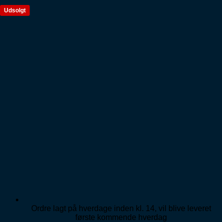
Udsolgt
Fortsæt
til
indhold
Ordre lagt på hverdage inden kl. 14, vil blive leveret
første kommende hverdag