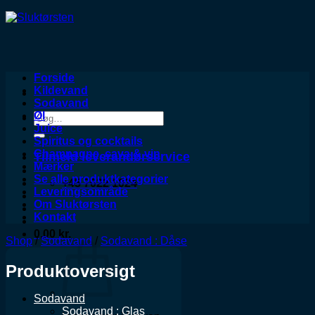
Forside
Kildevand
Sodavand
Øl
Søg
Juice
efter:
Spiritus og cocktails
Champagne, cava & vin
Tilmeld leverandørservice
Mærker
Se alle produktkategorier
+45 7022 1024
Leveringsområde
Om Sluktørsten
Kontakt
0,00
kr.
Shop
/
Sodavand
/
Sodavand : Dåse
Produktoversigt
Sodavand
Sodavand : Glas