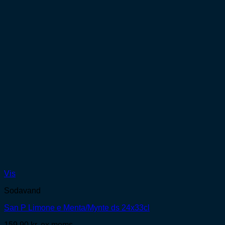
Vis
Sodavand
San P Limone e Menta/Mynte ds 24x33cl
159,90
kr.
ex moms