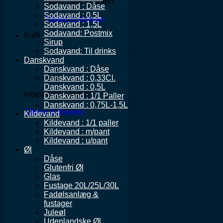
Ingen varer i kurven.
Sodavand : Dåse
Sodavand : 0,5L
Tilbage til shoppen
Sodavand : 1,5L
Sodavand: Postmix
Kurv
Sirup
Sodavand: Til drinks
Danskvand
Danskvand : Dåse
Danskvand : 0,33Cl.
Danskvand : 0,5L
Ingen varer i kurven.
Danskvand : 1/1 Paller
Danskvand : 0,75L-1,5L
Tilbage til shoppen
Kildevand
Kildevand : 1/1 paller
Kildevand : m/pant
Kildevand : u/pant
Øl
Dåse
Glutenfri Øl
Glas
Fustage 20L/25L/30L
Fadølsanlæg &
fustager
Juleøl
Udenlandske Øl