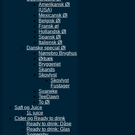
Amerikansk Øl
(USA)
Mexicansk Øl
Belgisk Øl
Fransk øl
Hollandsk Øl
Spansk Øl
Italiensk Øl
Danske special Øl
Nørrebro Bryghus
Ørbæk
Bryggeriet
Skands
Skovlyst
Skovlyst
Fustager
Svaneke
TeeDawn
To Øl
Saft og Juice
1L juice
Cider og Ready to drink
Ready to drink: Dåse
Ready to drink: Glas
Somersby