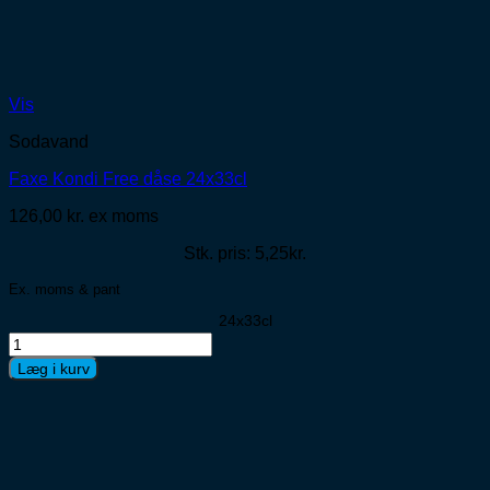
Vis
Sodavand
Faxe Kondi Free dåse 24x33cl
126,00
kr.
ex moms
Stk. pris: 5,25kr.
Ex. moms & pant
24x33cl
Faxe
Kondi
Læg i kurv
Free
dåse
24x33cl
antal