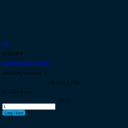
Vis
Sodavand
Ramlösa dåse 24x33cl
126,00
kr.
ex moms
Stk. pris: 5,73kr.
Ex. moms & pant
24x33cl
Ramlösa
dåse
Læg i kurv
24x33cl
antal