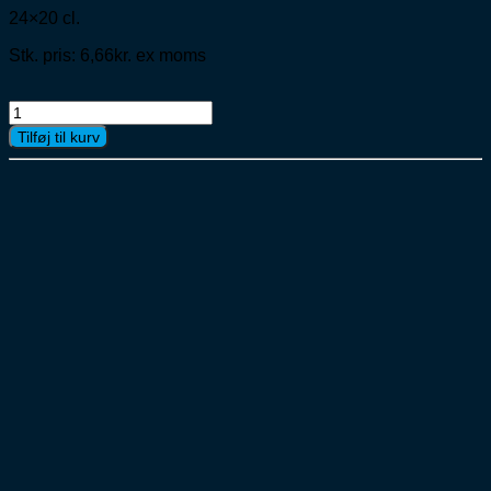
24×20 cl.
Stk. pris: 6,66kr. ex moms
San
P
Tilføj til kurv
ZERO
Peach
Clem.
Fersken
Klementin
ds
24x33c
antal