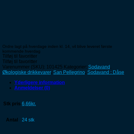
Ordre lagt på hverdage inden kl. 14, vil blive leveret første
kommende hverdag
Tilføj til favoritter
Tilføj til favoritter
Varenummer (SKU):
101425
Kategorier:
Sodavand
,
Økologiske drikkevarer
,
San Pellegrino
,
Sodavand : Dåse
Yderligere information
Anmeldelser (0)
Stk pris
6,66kr.
Antal
24 stk