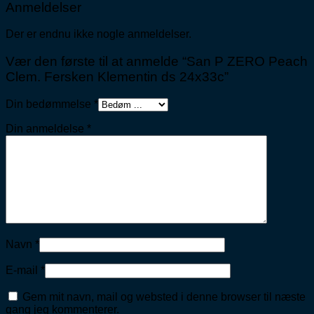
Anmeldelser
Der er endnu ikke nogle anmeldelser.
Vær den første til at anmelde “San P ZERO Peach
Clem. Fersken Klementin ds 24x33c”
Din bedømmelse
*
Din anmeldelse
*
Navn
*
E-mail
*
Gem mit navn, mail og websted i denne browser til næste
gang jeg kommenterer.