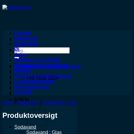
Forside
Kildevand
Sodavand
Øl
Søg
Juice
efter:
Spiritus og cocktails
Champagne, cava & vin
Tilmeld leverandørservice
Mærker
Se alle produktkategorier
+45 7022 1024
Leveringsområde
Om Sluktørsten
Kontakt
0,00
kr.
Shop
/
Sodavand
/
Sodavand : 0,5L
Produktoversigt
Sodavand
Sodavand : Glas