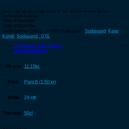
Ordre lagt på hverdage inden kl. 14, vil blive leveret første
kommende hverdag
Tilføj til favoritter
Tilføj til favoritter
Varenummer (SKU):
101900
Kategorier:
Sodavand
,
Faxe
Kondi
,
Sodavand : 0,5L
Yderligere information
Anmeldelser (0)
Stk pris
11,15kr.
Pant
Pant B (1,50 kr)
Antal
24 stk
Størrelse
50cl