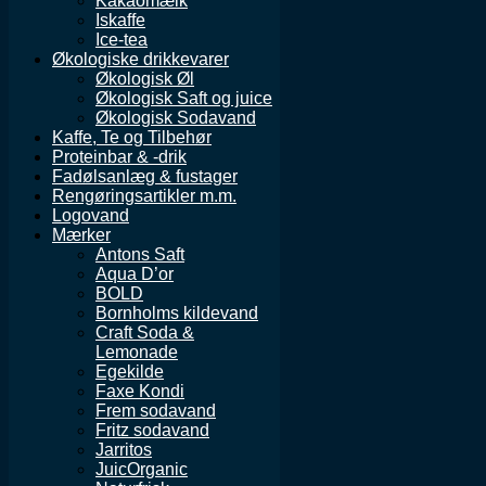
Kakaomælk
Iskaffe
Ice-tea
Økologiske drikkevarer
Økologisk Øl
Økologisk Saft og juice
Økologisk Sodavand
Kaffe, Te og Tilbehør
Proteinbar & -drik
Fadølsanlæg & fustager
Rengøringsartikler m.m.
Logovand
Mærker
Antons Saft
Aqua D’or
BOLD
Bornholms kildevand
Craft Soda &
Lemonade
Egekilde
Faxe Kondi
Frem sodavand
Fritz sodavand
Jarritos
JuicOrganic