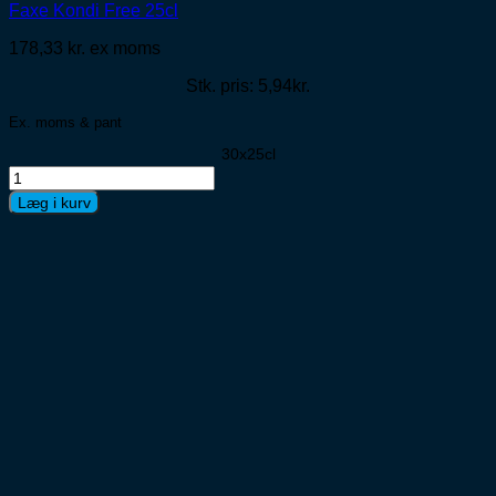
Faxe Kondi Free 25cl
178,33
kr.
ex moms
Stk. pris: 5,94kr.
Ex. moms & pant
30x25cl
Faxe
Kondi
Læg i kurv
Free
25cl
antal