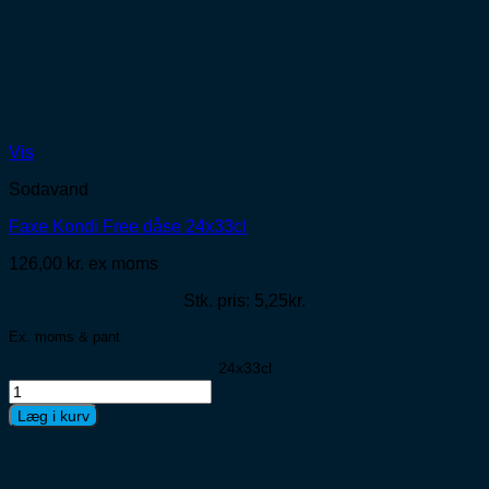
Vis
Sodavand
Faxe Kondi Free dåse 24x33cl
126,00
kr.
ex moms
Stk. pris: 5,25kr.
Ex. moms & pant
24x33cl
Faxe
Kondi
Læg i kurv
Free
dåse
24x33cl
antal