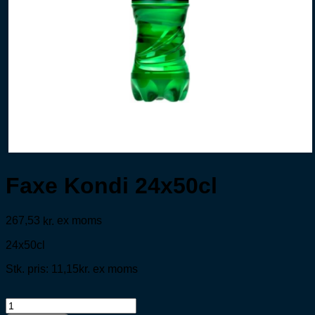
Faxe Kondi 24x50cl
267,53
ex moms
kr.
24x50cl
Stk. pris: 11,15kr. ex moms
Faxe