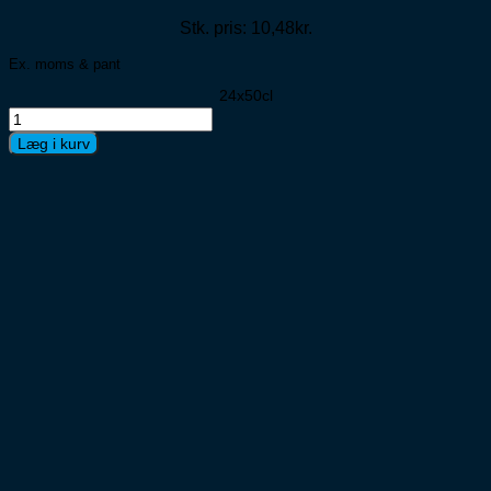
Stk. pris: 10,48kr.
Ex. moms & pant
24x50cl
Coca
Cola
Læg i kurv
24x50cl
antal