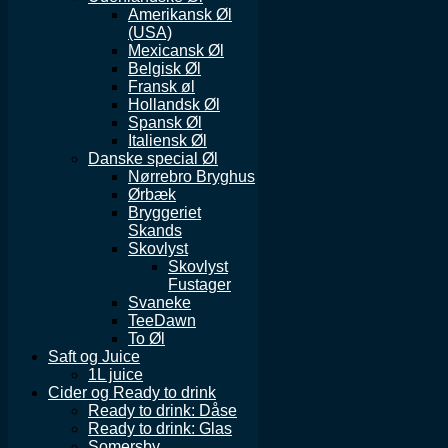
Amerikansk Øl
(USA)
Mexicansk Øl
Belgisk Øl
Fransk øl
Hollandsk Øl
Spansk Øl
Italiensk Øl
Danske special Øl
Nørrebro Bryghus
Ørbæk
Bryggeriet
Skands
Skovlyst
Skovlyst
Fustager
Svaneke
TeeDawn
To Øl
Saft og Juice
1L juice
Cider og Ready to drink
Ready to drink: Dåse
Ready to drink: Glas
Somersby