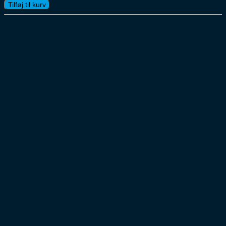
Kondi
Tilføj til kurv
24x50cl
antal