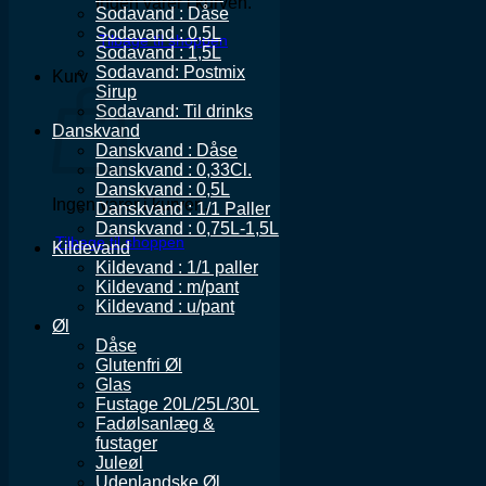
Ingen varer i kurven.
Sodavand : Dåse
Sodavand : 0,5L
Tilbage til shoppen
Sodavand : 1,5L
Sodavand: Postmix
Kurv
Sirup
Sodavand: Til drinks
Danskvand
Danskvand : Dåse
Danskvand : 0,33Cl.
Danskvand : 0,5L
Ingen varer i kurven.
Danskvand : 1/1 Paller
Danskvand : 0,75L-1,5L
Tilbage til shoppen
Kildevand
Kildevand : 1/1 paller
Kildevand : m/pant
Kildevand : u/pant
Øl
Dåse
Glutenfri Øl
Glas
Fustage 20L/25L/30L
Fadølsanlæg &
fustager
Juleøl
Udenlandske Øl