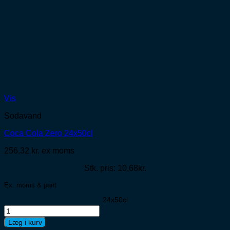
Vis
Sodavand
Coca Cola Zero 24x50cl
256,32
kr.
ex moms
Stk. pris: 10,68kr.
Ex. moms & pant
24x50cl
Coca
Cola
Læg i kurv
Zero