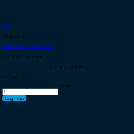
Vis
Sodavand
Schweppes Lemon 50cl
272,40
kr.
ex moms
Stk. pris: 11,35kr.
Ex. moms & pant
24x50cl
Schweppes
Lemon
Læg i kurv
50cl
antal