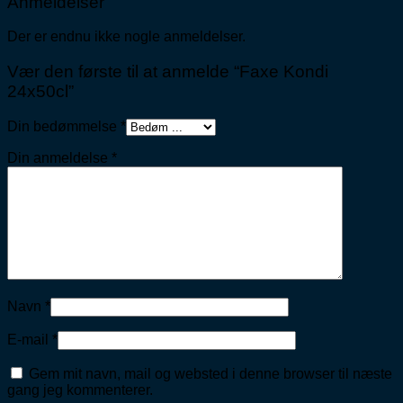
Anmeldelser
Der er endnu ikke nogle anmeldelser.
Vær den første til at anmelde “Faxe Kondi
24x50cl”
Din bedømmelse
*
Din anmeldelse
*
Navn
*
E-mail
*
Gem mit navn, mail og websted i denne browser til næste
gang jeg kommenterer.