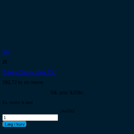
Vis
Øl
Tuborg Classic dåse 33cl
192,72
kr.
ex moms
Stk. pris: 8,03kr.
Ex. moms & pant
24x33cl
Tuborg
Classic
Læg i kurv
dåse
33cl