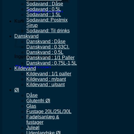
Ingen varer i kurven.
Sodavand : Dåse
Sodavand : 0,5L
Tilbage til shoppen
Sodavand : 1,5L
Sodavand: Postmix
Kurv
Sirup
Sodavand: Til drinks
Danskvand
Danskvand : Dåse
Danskvand : 0,33Cl.
Danskvand : 0,5L
Ingen varer i kurven.
Danskvand : 1/1 Paller
Danskvand : 0,75L-1,5L
Tilbage til shoppen
Kildevand
Kildevand : 1/1 paller
Kildevand : m/pant
Kildevand : u/pant
Øl
Dåse
Glutenfri Øl
Glas
Fustage 20L/25L/30L
Fadølsanlæg &
fustager
Juleøl
Udenlandske Øl