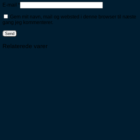
E-mail
*
Gem mit navn, mail og websted i denne browser til næste
gang jeg kommenterer.
Relaterede varer