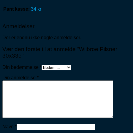
Pant kasse:
34 kr
Anmeldelser
Der er endnu ikke nogle anmeldelser.
Vær den første til at anmelde “Wiibroe Pilsner
30x33cl”
Din bedømmelse
*
Din anmeldelse
*
Navn
*