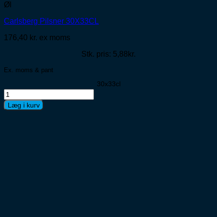
Øl
Carlsberg Pilsner 30X33CL
176,40
kr.
ex moms
Stk. pris: 5,88kr.
Ex. moms & pant
30x33cl
Carlsberg
Pilsner
Læg i kurv
30X33CL
antal