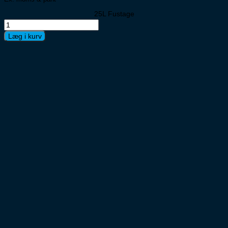
25L Fustage
Fu
Tuborg
Læg i kurv
Classic
/S
25L
antal