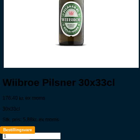
Wiibroe Pilsner 30x33cl
176,40
ex moms
kr.
30x33cl
Stk. pris: 5,88kr. ex moms
Bestillingsvare
Wiibroe