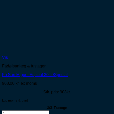
Vis
Fadølsanlæg & fustager
Fu San Miguel Espcial 30ltr /Special
908,00
kr.
ex moms
Stk. pris: 908kr.
Ex. moms & pant
30L Fustage
Fu