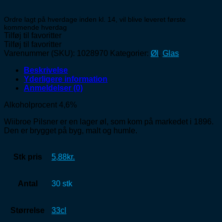
Ordre lagt på hverdage inden kl. 14, vil blive leveret første
kommende hverdag
Tilføj til favoritter
Tilføj til favoritter
Varenummer (SKU):
1028970
Kategorier:
Øl
,
Glas
Beskrivelse
Yderligere information
Anmeldelser (0)
Alkoholprocent 4,6%
Wiibroe Pilsner er en lager øl, som kom på markedet i 1896.
Den er brygget på byg, malt og humle.
Stk pris
5,88kr.
Antal
30 stk
Størrelse
33cl