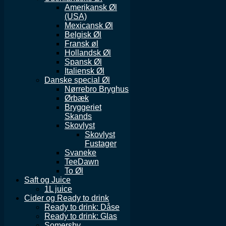
Amerikansk Øl
(USA)
Mexicansk Øl
Belgisk Øl
Fransk øl
Hollandsk Øl
Spansk Øl
Italiensk Øl
Danske special Øl
Nørrebro Bryghus
Ørbæk
Bryggeriet
Skands
Skovlyst
Skovlyst
Fustager
Svaneke
TeeDawn
To Øl
Saft og Juice
1L juice
Cider og Ready to drink
Ready to drink: Dåse
Ready to drink: Glas
Somersby