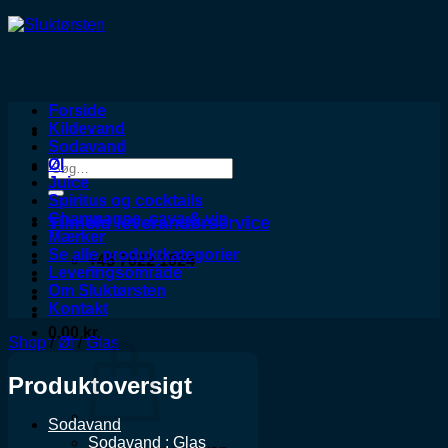
Forside
Kildevand
Sodavand
Øl
Søg
Juice
efter:
Spiritus og cocktails
Champagne, cava & vin
Tilmeld leverandørservice
Mærker
Se alle produktkategorier
+45 7022 1024
Leveringsområde
Om Sluktørsten
Kontakt
0,00
kr.
Shop
/
Øl
/
Glas
Produktoversigt
Sodavand
Sodavand : Glas