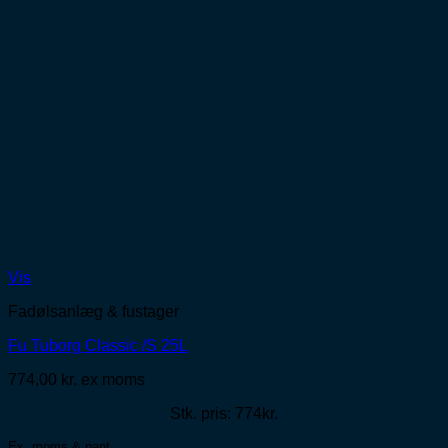
Vis
Fadølsanlæg & fustager
Fu Tuborg Classic /S 25L
774,00
kr.
ex moms
Stk. pris: 774kr.
Ex. moms & pant