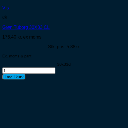
Vis
Øl
Grøn Tuborg 30X33 CL
176,40
kr.
ex moms
Stk. pris: 5,88kr.
Ex. moms & pant
30x33cl
Grøn
Tuborg
Læg i kurv
30X33
CL
antal