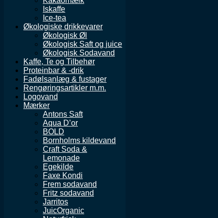
Kakaomælk
Iskaffe
Ice-tea
Økologiske drikkevarer
Økologisk Øl
Økologisk Saft og juice
Økologisk Sodavand
Kaffe, Te og Tilbehør
Proteinbar & -drik
Fadølsanlæg & fustager
Rengøringsartikler m.m.
Logovand
Mærker
Antons Saft
Aqua D’or
BOLD
Bornholms kildevand
Craft Soda &
Lemonade
Egekilde
Faxe Kondi
Frem sodavand
Fritz sodavand
Jarritos
JuicOrganic