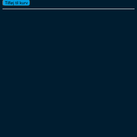
Pilsner
Tilføj til kurv
30x33cl
antal