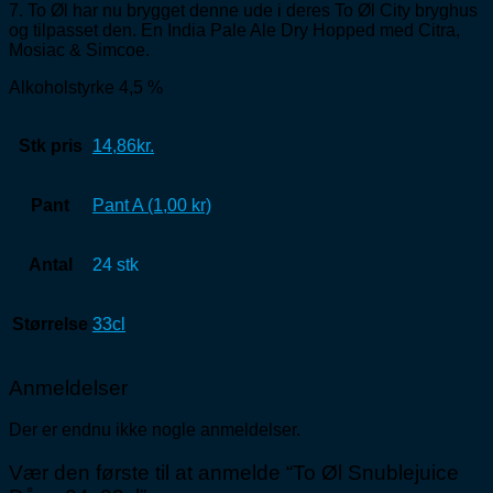
7. To Øl har nu brygget denne ude i deres To Øl City bryghus
og tilpasset den. En India Pale Ale Dry Hopped med Citra,
Mosiac & Simcoe.
Alkoholstyrke 4,5 %
Stk pris
14,86kr.
Pant
Pant A (1,00 kr)
Antal
24 stk
Størrelse
33cl
Anmeldelser
Der er endnu ikke nogle anmeldelser.
Vær den første til at anmelde “To Øl Snublejuice