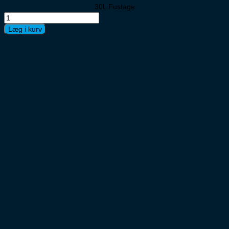
30L Fustage
Fu
San
Læg i kurv
Miguel
Espcial
30ltr
/Special
antal