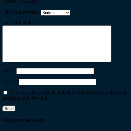
Dåse 24x33cl”
Din bedømmelse
*
Din anmeldelse
*
Navn
*
E-mail
*
Gem mit navn, mail og websted i denne browser til næste
gang jeg kommenterer.
Relaterede varer