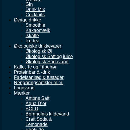
Gin
Drink Mix
Cocktails
Øvrige drikke
Smoothie
Kakaomælk
Iskaffe
Ice-tea
Økologiske drikkevarer
Økologisk Øl
Økologisk Saft og juice
Økologisk Sodavand
Kaffe, Te og Tilbehør
Proteinbar & -drik
Fadølsanlæg & fustager
Rengøringsartikler m.m.
Logovand
Mærker
Antons Saft
Aqua D’or
BOLD
Bornholms kildevand
Craft Soda &
Lemonade
Egekilde