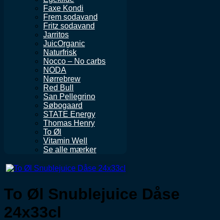
Faxe Kondi
Frem sodavand
Fritz sodavand
Jarritos
JuicOrganic
Naturfrisk
Nocco – No carbs
NODA
Nørrebrew
Red Bull
San Pellegrino
Søbogaard
STATE Energy
Thomas Henry
To Øl
Vitamin Well
Se alle mærker
To Øl Snublejuice Dåse
24x33cl