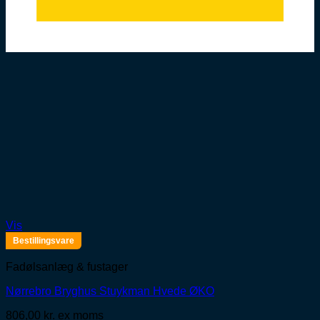
Vis
Bestillingsvare
Fadølsanlæg & fustager
Nørrebro Bryghus Stuykman Hvede ØKO
806,00
kr.
ex moms