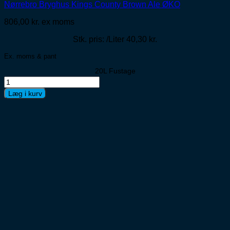
Nørrebro Bryghus Kings County Brown Ale ØKO
806,00
kr.
ex moms
Stk. pris: /Liter 40,30 kr.
Ex. moms & pant
20L Fustage
Nørrebro
Bryghus
Læg i kurv
Kings
County
Brown
Ale
ØKO
antal