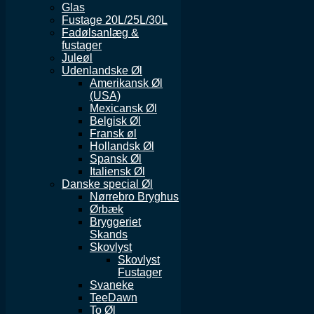
Glas
Fustage 20L/25L/30L
Fadølsanlæg &
fustager
Juleøl
Udenlandske Øl
Amerikansk Øl
(USA)
Mexicansk Øl
Belgisk Øl
Fransk øl
Hollandsk Øl
Spansk Øl
Italiensk Øl
Danske special Øl
Nørrebro Bryghus
Ørbæk
Bryggeriet
Skands
Skovlyst
Skovlyst
Fustager
Svaneke
TeeDawn
To Øl