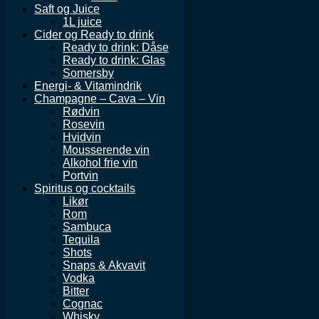
Saft og Juice
1L juice
Cider og Ready to drink
Ready to drink: Dåse
Ready to drink: Glas
Somersby
Energi- & Vitamindrik
Champagne – Cava – Vin
Rødvin
Rosevin
Hvidvin
Mousserende vin
Alkohol frie vin
Portvin
Spiritus og cocktails
Likør
Rom
Sambuca
Tequila
Shots
Snaps & Akvavit
Vodka
Bitter
Cognac
Whisky