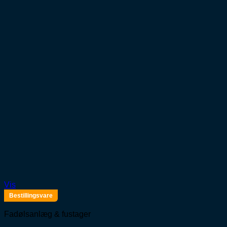
Vis
Bestillingsvare
Fadølsanlæg & fustager