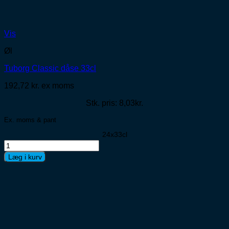
Vis
Øl
Tuborg Classic dåse 33cl
192,72
kr.
ex moms
Stk. pris: 8,03kr.
Ex. moms & pant
24x33cl
Tuborg
Classic
Læg i kurv
dåse
33cl
antal