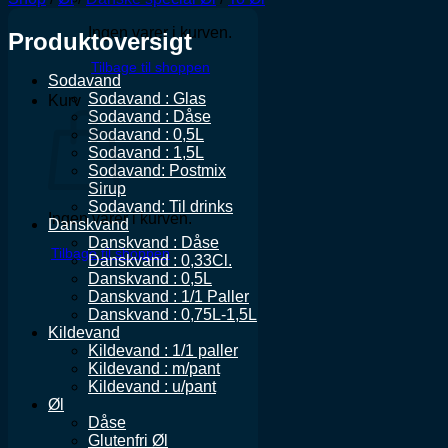
Ingen varer i kurven.
Produktoversigt
Tilbage til shoppen
Sodavand
Sodavand : Glas
Kurv
Sodavand : Dåse
Sodavand : 0,5L
Sodavand : 1,5L
Sodavand: Postmix
Sirup
Sodavand: Til drinks
Ingen varer i kurven.
Danskvand
Danskvand : Dåse
Tilbage til shoppen
Danskvand : 0,33Cl.
Danskvand : 0,5L
Danskvand : 1/1 Paller
Danskvand : 0,75L-1,5L
Kildevand
Kildevand : 1/1 paller
Kildevand : m/pant
Kildevand : u/pant
Øl
Dåse
Glutenfri Øl