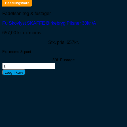
Bestillingsvare
Fadølsanlæg & fustager
Fu Skovlyst SKAFFE Birkebryg Pilsner 30ltr /A
657,00
kr.
ex moms
Stk. pris: 657kr.
Ex. moms & pant
30L Fustage
Fu
Skovlyst
Læg i kurv
SKAFFE
Birkebryg
Pilsner
30ltr
/A
antal