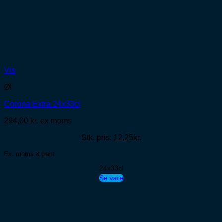
Vis
Øl
Corona Extra 24x33cl
294,00
kr.
ex moms
Stk. pris: 12,25kr.
Ex. moms & pant
24x33cl
Se vare