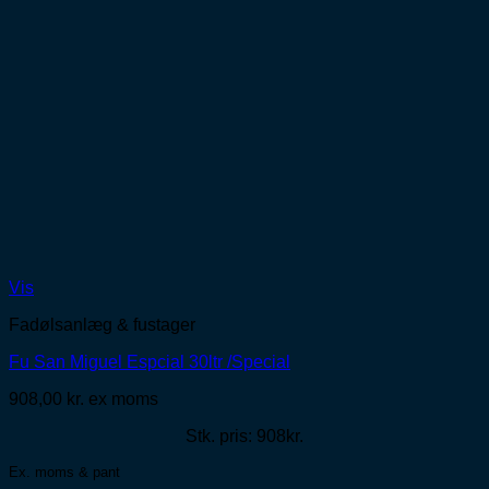
Vis
Fadølsanlæg & fustager
Fu San Miguel Espcial 30ltr /Special
908,00
kr.
ex moms
Stk. pris: 908kr.
Ex. moms & pant