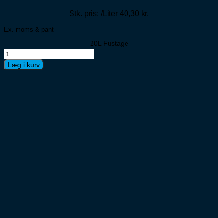
Stk. pris: /Liter 40,30 kr.
Ex. moms & pant
20L Fustage
Nørrebro
Bryghus
Læg i kurv
Stuykman
Hvede
ØKO
antal