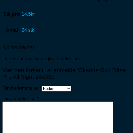
Stk pris
14,5kr.
Antal
24 stk
Anmeldelser
Der er endnu ikke nogle anmeldelser.
Vær den første til at anmelde “Skands Øko Dåse
Pils All Night 24x33cl”
Din bedømmelse
*
Din anmeldelse
*