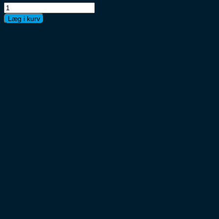
Ørbæk
Fynsk
Læg i kurv
Forår
Øko
12x33cl
4,8%
antal