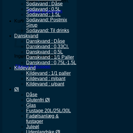
Ingen varer i kurven.
Sodavand : Dåse
Sodavand : 0,5L
Tilbage til shoppen
Sodavand : 1,5L
Sodavand: Postmix
Kurv
Sirup
Sodavand: Til drinks
Danskvand
Danskvand : Dåse
Danskvand : 0,33Cl.
Danskvand : 0,5L
Ingen varer i kurven.
Danskvand : 1/1 Paller
Danskvand : 0,75L-1,5L
Tilbage til shoppen
Kildevand
Kildevand : 1/1 paller
Kildevand : m/pant
Kildevand : u/pant
Øl
Dåse
Glutenfri Øl
Glas
Fustage 20L/25L/30L
Fadølsanlæg &
fustager
Juleøl
Udenlandske Øl