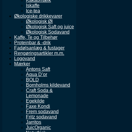
Kakaomælk
Iskaffe
Ice-tea
Økologiske drikkevarer
Økologisk Øl
Økologisk Saft og juice
Økologisk Sodavand
Kaffe, Te og Tilbehør
Proteinbar & -drik
Fadølsanlæg & fustager
Rengøringsartikler m.m.
Logovand
Mærker
Antons Saft
Aqua D’or
BOLD
Bornholms kildevand
Craft Soda &
Lemonade
Egekilde
Faxe Kondi
Frem sodavand
Fritz sodavand
Jarritos
JuicOrganic