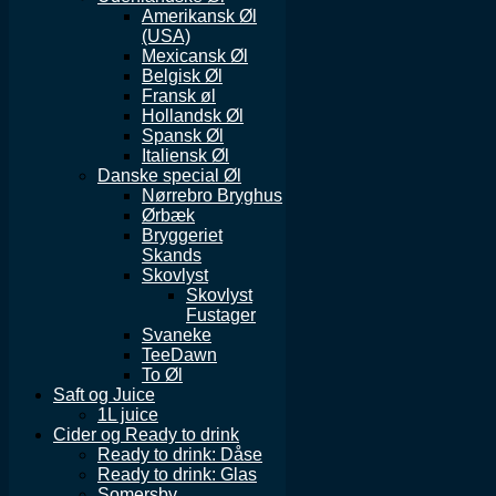
Amerikansk Øl
(USA)
Mexicansk Øl
Belgisk Øl
Fransk øl
Hollandsk Øl
Spansk Øl
Italiensk Øl
Danske special Øl
Nørrebro Bryghus
Ørbæk
Bryggeriet
Skands
Skovlyst
Skovlyst
Fustager
Svaneke
TeeDawn
To Øl
Saft og Juice
1L juice
Cider og Ready to drink
Ready to drink: Dåse
Ready to drink: Glas
Somersby