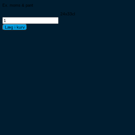
Ex. moms & pant
24x33cl
Carlsberg
Pilsner
Læg i kurv
dåse
33cl
antal