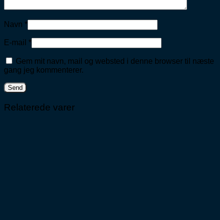
Navn
*
E-mail
*
Gem mit navn, mail og websted i denne browser til næste
gang jeg kommenterer.
Relaterede varer