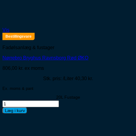
Vis
Bestillingsvare
Fadølsanlæg & fustager
Nørrebro Bryghus Ravnsborg Rød ØKO
806,00
kr.
ex moms
Stk. pris: /Liter 40,30 kr.
Ex. moms & pant
20L Fustage
Nørrebro
Bryghus
Læg i kurv
Ravnsborg
Rød
ØKO
antal