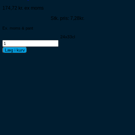
174,72
kr.
ex moms
Stk. pris: 7,28kr.
Ex. moms & pant
24x33cl
Grøn
Tuborg
Læg i kurv
dåse
33cl
antal