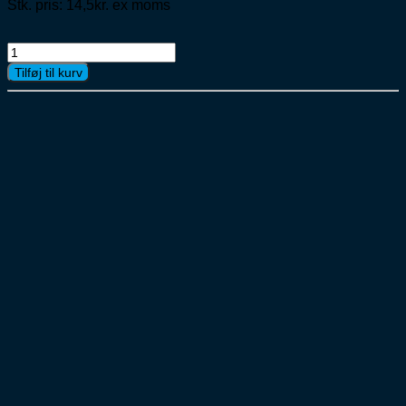
Stk. pris: 14,5kr. ex moms
Skands
Øko
Tilføj til kurv
Dåse
Pils
All
Night
24x33cl
antal