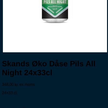
Skands Øko Dåse Pils All
Night 24x33cl
348,00
ex moms
kr.
24×33 cl.