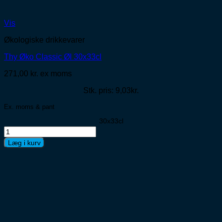
Vis
Økologiske drikkevarer
Thy Øko Classic Øl 30x33cl
271,00
kr.
ex moms
Stk. pris: 9,03kr.
Ex. moms & pant
30x33cl
Thy
Øko
Læg i kurv
Classic
Øl
30x33cl
antal