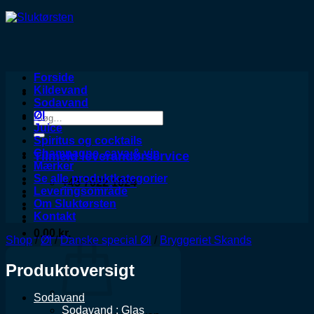
Forside
Kildevand
Sodavand
Øl
Søg
Juice
efter:
Spiritus og cocktails
Champagne, cava & vin
Tilmeld leverandørservice
Mærker
Se alle produktkategorier
+45 7022 1024
Leveringsområde
Om Sluktørsten
Kontakt
0,00
kr.
Shop
/
Øl
/
Danske special Øl
/
Bryggeriet Skands
Produktoversigt
Sodavand
Sodavand : Glas