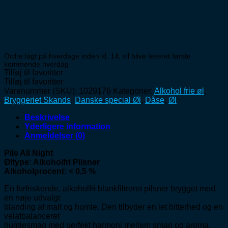
Ordre lagt på hverdage inden kl. 14, vil blive leveret første
kommende hverdag
Tilføj til favoritter
Tilføj til favoritter
Varenummer (SKU):
1029176
Kategorier:
Alkohol frie øl
,
Bryggeriet Skands
,
Danske special Øl
,
Dåse
,
Øl
Beskrivelse
Yderligere information
Anmeldelser (0)
Pils All Night
Øltype: Alkoholfri Pilsner
Alkoholprocent: < 0,5 %
En forfriskende, alkoholfri blankfiltreret pilsner brygget med
en nøje udvalgt
blanding af malt og humle. Den tilbyder en let bitterhed og en
velafbalanceret
humlesmag med perfekt harmoni mellem smag og aroma.