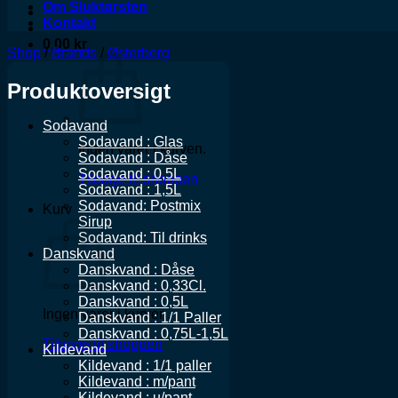
Om Sluktørsten
Kontakt
0,00
kr.
Shop
/
Brands
/
Østerberg
Produktoversigt
Sodavand
Sodavand : Glas
Ingen varer i kurven.
Sodavand : Dåse
Sodavand : 0,5L
Tilbage til shoppen
Sodavand : 1,5L
Sodavand: Postmix
Kurv
Sirup
Sodavand: Til drinks
Danskvand
Danskvand : Dåse
Danskvand : 0,33Cl.
Danskvand : 0,5L
Ingen varer i kurven.
Danskvand : 1/1 Paller
Danskvand : 0,75L-1,5L
Tilbage til shoppen
Kildevand
Kildevand : 1/1 paller
Kildevand : m/pant
Kildevand : u/pant