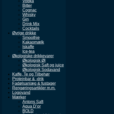
Vodka
Bitter
Cognac
Whisky
Gin
Drink Mix
Cocktails
Øvrige drikke
Smoothie
Kakaomælk
Iskaffe
Ice-tea
Økologiske drikkevarer
Økologisk Øl
Økologisk Saft og juice
Økologisk Sodavand
Kaffe, Te og Tilbehør
Proteinbar & -drik
Fadølsanlæg & fustager
Rengøringsartikler m.m.
Logovand
Mærker
Antons Saft
Aqua D’or
BOLD