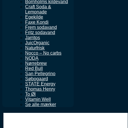
Bornholms kildevand
Craft Soda &
Lemonade
Egekilde
Faxe Kondi
Frem sodavand
Fritz sodavand
Jarritos
JuicOrganic
Naturfrisk
Nocco – No carbs
NODA
Nørrebrew
Red Bull
San Pellegrino
Søbogaard
STATE Energy
Thomas Henry
To Øl
Vitamin Well
Se alle mærker