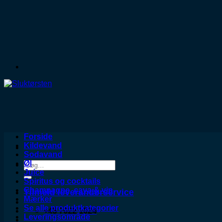
Forside
Kildevand
Sodavand
Øl
Søg
Juice
efter:
Spiritus og cocktails
Champagne, cava & vin
Tilmeld leverandørservice
Mærker
Se alle produktkategorier
+45 7022 1024
Leveringsområde