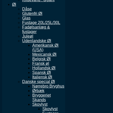
Øl
Dåse
Glutenfri Øl
Glas
Fustage 20L/25L/30L
Fadølsanlæg &
fustager
Juleøl
Udenlandske Øl
Amerikansk Øl
(USA)
Mexicansk Øl
Belgisk Øl
Fransk øl
Hollandsk Øl
Spansk Øl
Italiensk Øl
Danske special Øl
Nørrebro Bryghus
Ørbæk
Bryggeriet
Skands
Skovlyst
Skovlyst