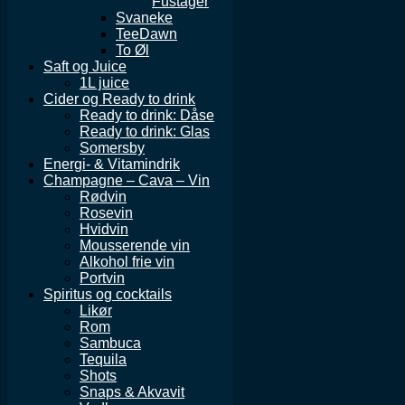
Fustager
Svaneke
TeeDawn
To Øl
Saft og Juice
1L juice
Cider og Ready to drink
Ready to drink: Dåse
Ready to drink: Glas
Somersby
Energi- & Vitamindrik
Champagne – Cava – Vin
Rødvin
Rosevin
Hvidvin
Mousserende vin
Alkohol frie vin
Portvin
Spiritus og cocktails
Likør
Rom
Sambuca
Tequila
Shots
Snaps & Akvavit