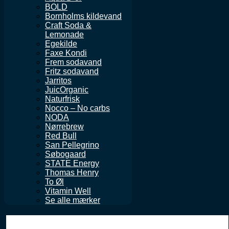
BOLD
Bornholms kildevand
Craft Soda &
Lemonade
Egekilde
Faxe Kondi
Frem sodavand
Fritz sodavand
Jarritos
JuicOrganic
Naturfrisk
Nocco – No carbs
NODA
Nørrebrew
Red Bull
San Pellegrino
Søbogaard
STATE Energy
Thomas Henry
To Øl
Vitamin Well
Se alle mærker