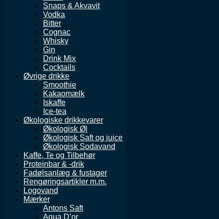
Snaps & Akvavit
Vodka
Bitter
Cognac
Whisky
Gin
Drink Mix
Cocktails
Øvrige drikke
Smoothie
Kakaomælk
Iskaffe
Ice-tea
Økologiske drikkevarer
Økologisk Øl
Økologisk Saft og juice
Økologisk Sodavand
Kaffe, Te og Tilbehør
Proteinbar & -drik
Fadølsanlæg & fustager
Rengøringsartikler m.m.
Logovand
Mærker
Antons Saft
Aqua D’or