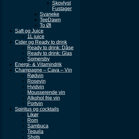
Skovlyst
Fustager
Svaneke
TeeDawn
To Øl
Saft og Juice
1L juice
Cider og Ready to drink
Ready to drink: Dåse
Ready to drink: Glas
Somersby
Energi- & Vitamindrik
Champagne – Cava – Vin
Rødvin
Rosevin
Hvidvin
Mousserende vin
Alkohol frie vin
Portvin
Spiritus og cocktails
Likør
Rom
Sambuca
Tequila
Shots