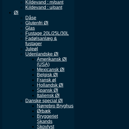
Kildevand : m/pant
Kildevand : u/pant
Øl
Dåse
Glutenfri Øl
Glas
Fustage 20L/25L/30L
Fadølsanlæg &
fustager
Juleøl
Udenlandske Øl
Amerikansk Øl
(USA)
Mexicansk Øl
Belgisk Øl
Fransk øl
Hollandsk Øl
Spansk Øl
Italiensk Øl
Danske special Øl
Nørrebro Bryghus
Ørbæk
Bryggeriet
Skands
Skovlyst