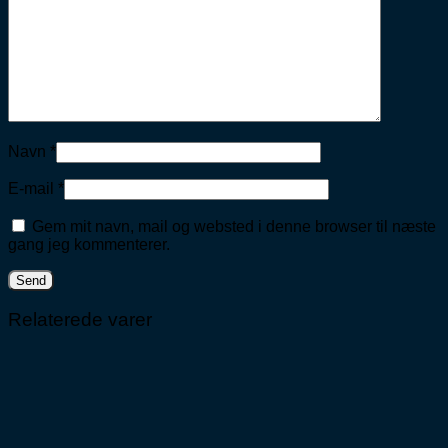
Navn
*
E-mail
*
Gem mit navn, mail og websted i denne browser til næste
gang jeg kommenterer.
Relaterede varer