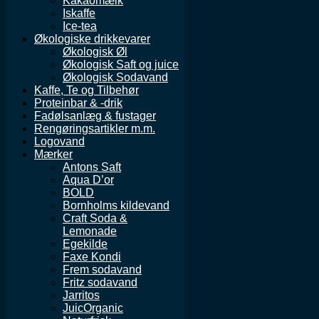
Kakaomælk
Iskaffe
Ice-tea
Økologiske drikkevarer
Økologisk Øl
Økologisk Saft og juice
Økologisk Sodavand
Kaffe, Te og Tilbehør
Proteinbar & -drik
Fadølsanlæg & fustager
Rengøringsartikler m.m.
Logovand
Mærker
Antons Saft
Aqua D’or
BOLD
Bornholms kildevand
Craft Soda &
Lemonade
Egekilde
Faxe Kondi
Frem sodavand
Fritz sodavand
Jarritos
JuicOrganic