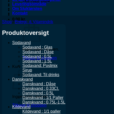
+45 7022 1024
Leveringsområde
Om Sluktørsten
Kontakt
0,00
kr.
Shop
/
Energi- & Vitamindrik
Produktoversigt
Sodavand
Sodavand : Glas
Ingen varer i kurven.
Sodavand : Dåse
Sodavand : 0,5L
Tilbage til shoppen
Sodavand : 1,5L
Sodavand: Postmix
Kurv
Sirup
Sodavand: Til drinks
Danskvand
Danskvand : Dåse
Danskvand : 0,33Cl.
Danskvand : 0,5L
Ingen varer i kurven.
Danskvand : 1/1 Paller
Danskvand : 0,75L-1,5L
Tilbage til shoppen
Kildevand
Kildevand : 1/1 paller