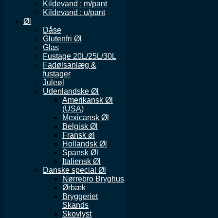
Kildevand : m/pant
Kildevand : u/pant
Øl
Dåse
Glutenfri Øl
Glas
Fustage 20L/25L/30L
Fadølsanlæg &
fustager
Juleøl
Udenlandske Øl
Amerikansk Øl
(USA)
Mexicansk Øl
Belgisk Øl
Fransk øl
Hollandsk Øl
Spansk Øl
Italiensk Øl
Danske special Øl
Nørrebro Bryghus
Ørbæk
Bryggeriet
Skands
Skovlyst