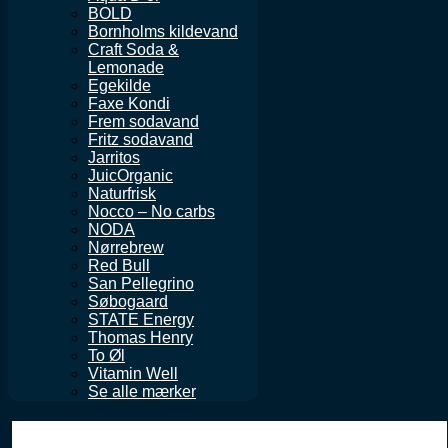
BOLD
Bornholms kildevand
Craft Soda &
Lemonade
Egekilde
Faxe Kondi
Frem sodavand
Fritz sodavand
Jarritos
JuicOrganic
Naturfrisk
Nocco – No carbs
NODA
Nørrebrew
Red Bull
San Pellegrino
Søbogaard
STATE Energy
Thomas Henry
To Øl
Vitamin Well
Se alle mærker