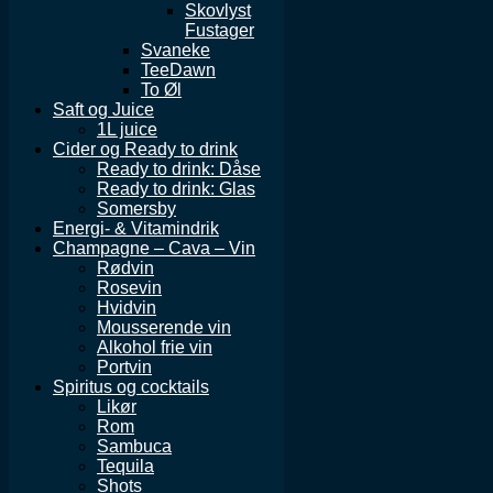
Skovlyst
Fustager
Svaneke
TeeDawn
To Øl
Saft og Juice
1L juice
Cider og Ready to drink
Ready to drink: Dåse
Ready to drink: Glas
Somersby
Energi- & Vitamindrik
Champagne – Cava – Vin
Rødvin
Rosevin
Hvidvin
Mousserende vin
Alkohol frie vin
Portvin
Spiritus og cocktails
Likør
Rom
Sambuca
Tequila
Shots