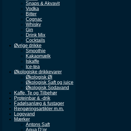
Snaps & Akvavit
Vodka
Bitter
Cognac
Whisky
Gin
Drink Mix
Cocktails
Øvrige drikke
Smoothie
Kakaomælk
Iskaffe
Ice-tea
Økologiske drikkevarer
Økologisk Øl
Økologisk Saft og juice
Økologisk Sodavand
Kaffe, Te og Tilbehør
Proteinbar & -drik
Fadølsanlæg & fustager
Rengøringsartikler m.m.
Logovand
Mærker
Antons Saft
Aqua D’or