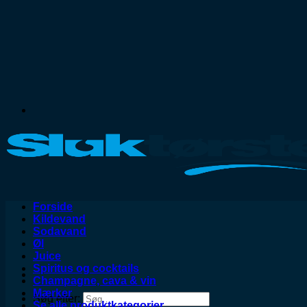
Forside
Kildevand
Sodavand
Øl
Juice
Spiritus og cocktails
Champagne, cava & vin
Mærker
Søg efter:
Se alle produktkategorier