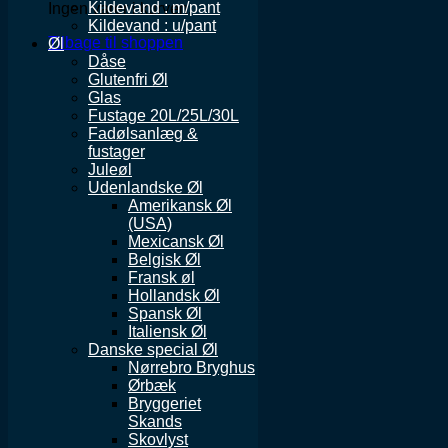
Kildevand : m/pant
Ingen varer i kurven.
Kildevand : u/pant
Tilbage til shoppen
Øl
Dåse
Glutenfri Øl
Glas
Fustage 20L/25L/30L
Fadølsanlæg &
fustager
Juleøl
Udenlandske Øl
Amerikansk Øl
(USA)
Mexicansk Øl
Belgisk Øl
Fransk øl
Hollandsk Øl
Spansk Øl
Italiensk Øl
Danske special Øl
Nørrebro Bryghus
Ørbæk
Bryggeriet
Skands
Skovlyst