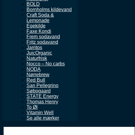
BOLD
Bornholms kildevand
Craft Soda &
Lemonade
Egekilde
Faxe Kondi
Frem sodavand
Fritz sodavand
Jarritos
JuicOrganic
Naturfrisk
Nocco – No carbs
NODA
Nørrebrew
Red Bull
San Pellegrino
Søbogaard
STATE Energy
Thomas Henry
To Øl
Vitamin Well
Se alle mærker