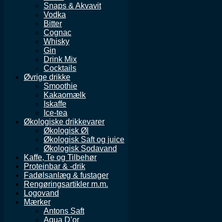
Snaps & Akvavit
Vodka
Bitter
Cognac
Whisky
Gin
Drink Mix
Cocktails
Øvrige drikke
Smoothie
Kakaomælk
Iskaffe
Ice-tea
Økologiske drikkevarer
Økologisk Øl
Økologisk Saft og juice
Økologisk Sodavand
Kaffe, Te og Tilbehør
Proteinbar & -drik
Fadølsanlæg & fustager
Rengøringsartikler m.m.
Logovand
Mærker
Antons Saft
Aqua D’or