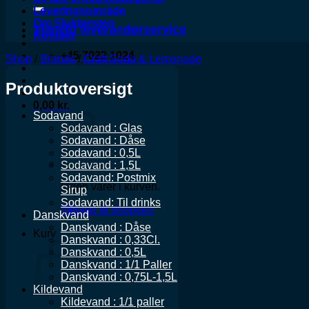
Leveringsområde
Om Sluktørsten
Tilmeld leverandørservice
Kontakt
+45 7022 1024
Shop
/
Brands
/
Craft Soda & Lemonade
Produktoversigt
0,00
kr.
Sodavand
Sodavand : Glas
Sodavand : Dåse
Sodavand : 0,5L
Sodavand : 1,5L
Sodavand: Postmix
Ingen varer i kurven.
Sirup
Sodavand: Til drinks
Tilbage til shoppen
Danskvand
Danskvand : Dåse
Kurv
Danskvand : 0,33Cl.
Danskvand : 0,5L
Danskvand : 1/1 Paller
Danskvand : 0,75L-1,5L
Kildevand
Kildevand : 1/1 paller