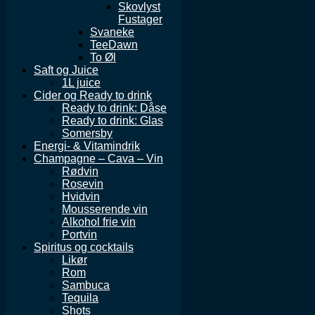
Skovlyst
Fustager
Svaneke
TeeDawn
To Øl
Saft og Juice
1L juice
Cider og Ready to drink
Ready to drink: Dåse
Ready to drink: Glas
Somersby
Energi- & Vitamindrik
Champagne – Cava – Vin
Rødvin
Rosevin
Hvidvin
Mousserende vin
Alkohol frie vin
Portvin
Spiritus og cocktails
Likør
Rom
Sambuca
Tequila
Shots