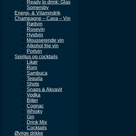
Ready to drink: Glas
Somersby
Energi- & Vitamindrik
Champagne – Cava – Vin
Rødvin
Rosevin
Hvidvin
Mousserende vin
Alkohol frie vin
Portvin
Spiritus og cocktails
Likør
Rom
Sambuca
Tequila
Shots
Snaps & Akvavit
Vodka
Bitter
Cognac
Whisky
Gin
Drink Mix
Cocktails
Øvrige drikke