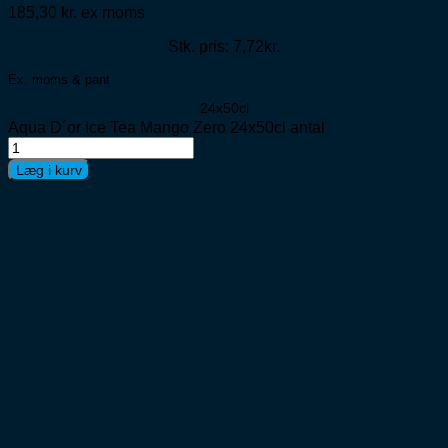
185,30
kr.
ex moms
Stk. pris: 7,72kr.
Ex. moms & pant
24x50cl
Aqua D´or Ice Tea Mango Zero 24x50cl antal
Læg i kurv