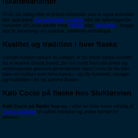
iskaffevarianter
Er du på udkig efter et lettere alternativ, kan vi også anbefale
den populære
Cocio Delight på dåse
eller de velsmagende
varianter af Cocio Iskaffe med
vanilje
eller
espresso
– begge
klar til servering i en praktisk, moderne emballage.
Kvalitet og tradition i hver flaske
Uanset hvilken variant du vælger, er du sikret dansk kvalitet
fra et ikonisk dansk brand, der har holdt fast i det enkle og
velsmagende gennem generationer. Med Cocio får du ikke
bare en hvilken som helst kakao – du får historien, smagen
og kvaliteten i én og samme flaske.
Køb Cocio på flaske hos Sluktørsten
Køb Cocio på flaske hos os
– eller se hele vores udvalg af
Cocio-varianter
til caféer, kontorer og andre former for
erhverv.