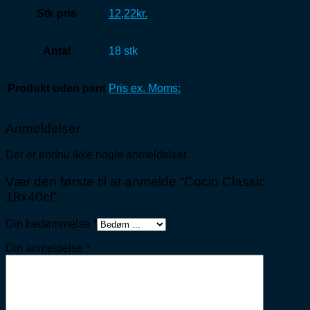
Stk pris
12,22kr.
Antal
18 stk
Produkt uden pant
Pris ex. Moms:
Anmeldelser
Der er endnu ikke nogle anmeldelser.
Vær den første til at anmelde “Cocio Classic
18x40cl”
Din bedømmelse
*
Din anmeldelse
*