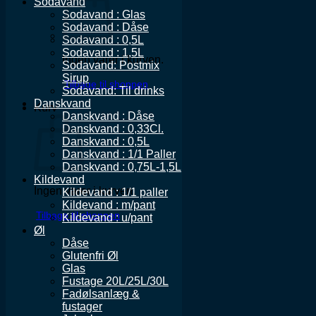
Sodavand
Sodavand : Glas
Sodavand : Dåse
Sodavand : 0,5L
Sodavand : 1,5L
Ingen varer i kurven.
Sodavand: Postmix
Sirup
Tilbage til shoppen
Sodavand: Til drinks
Danskvand
Kurv
Danskvand : Dåse
Danskvand : 0,33Cl.
Danskvand : 0,5L
Danskvand : 1/1 Paller
Danskvand : 0,75L-1,5L
Kildevand
Ingen varer i kurven.
Kildevand : 1/1 paller
Kildevand : m/pant
Tilbage til shoppen
Kildevand : u/pant
Øl
Dåse
Glutenfri Øl
Glas
Fustage 20L/25L/30L
Fadølsanlæg &
fustager