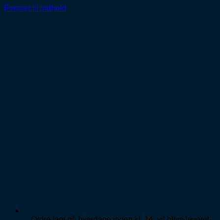
Fortsæt til indhold
Ordre lagt på hverdage inden kl. 14, vil blive leveret