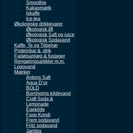
Smoothie
Kakaomælk
Iskaffe
Ice-tea
Økologiske drikkevarer
Økologisk Øl
Økologisk Saft og juice
Økologisk Sodavand
Kaffe, Te og Tilbehør
Proteinbar & -drik
Fadølsanlæg & fustager
Rengøringsartikler m.m.
Logovand
Mærker
Antons Saft
Aqua D’or
BOLD
Bornholms kildevand
Craft Soda &
Lemonade
Egekilde
Faxe Kondi
Frem sodavand
Fritz sodavand
Jarritos