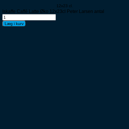
12x23 cl.
Iskaffe Caffé Latte Øko 12x23cl Peter Larsen antal
Læg i kurv