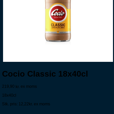
Cocio Classic 18x40cl
219,90
ex moms
kr.
18x40cl
Stk. pris: 12,22kr. ex moms