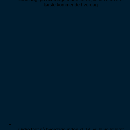
første kommende hverdag
Ordre lagt på hverdage inden kl. 14, vil blive leveret