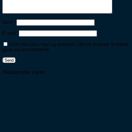
Navn
*
E-mail
*
Gem mit navn, mail og websted i denne browser til næste
gang jeg kommenterer.
Relaterede varer