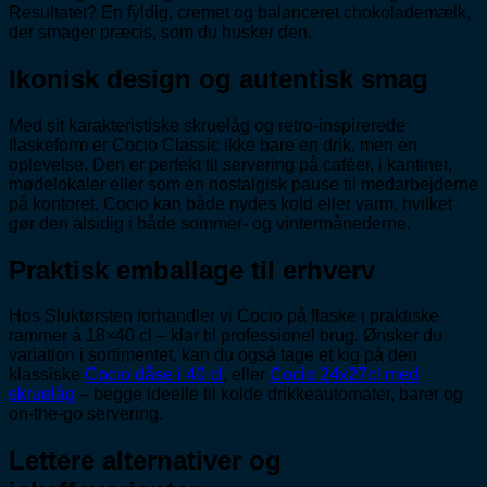
Resultatet? En fyldig, cremet og balanceret chokolademælk,
der smager præcis, som du husker den.
Ikonisk design og autentisk smag
Med sit karakteristiske skruelåg og retro-inspirerede
flaskeform er Cocio Classic ikke bare en drik, men en
oplevelse. Den er perfekt til servering på caféer, i kantiner,
mødelokaler eller som en nostalgisk pause til medarbejderne
på kontoret. Cocio kan både nydes kold eller varm, hvilket
gør den alsidig i både sommer- og vintermånederne.
Praktisk emballage til erhverv
Hos Sluktørsten forhandler vi Cocio på flaske i praktiske
rammer á 18×40 cl – klar til professionel brug. Ønsker du
variation i sortimentet, kan du også tage et kig på den
klassiske
Cocio dåse i 40 cl
, eller
Cocio 24x27cl med
skruelåg
– begge ideelle til kolde drikkeautomater, barer og
on-the-go servering.
Lettere alternativer og