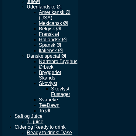
Juleøl
Udenlandske Øl
Amerikansk Øl
(USA)
Mexicansk Øl
Belgisk Øl
Fransk øl
Hollandsk Øl
Spansk Øl
Italiensk Øl
Danske special Øl
Nørrebro Bryghus
Ørbæk
Bryggeriet
Skands
Skovlyst
Skovlyst
Fustager
Svaneke
TeeDawn
To Øl
Saft og Juice
1L juice
Cider og Ready to drink
Ready to drink: Dåse