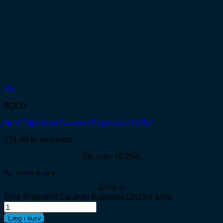
Vis
BOLD
Bold Tripleshot Caramel Espresso12x25cl
131,40
kr.
ex moms
Stk. pris: 10,95kr.
Ex. moms & pant
12x25 cl.
Bold Tripleshot Caramel Espresso12x25cl antal
Læg i kurv