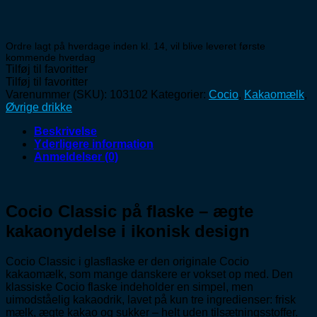
Ordre lagt på hverdage inden kl. 14, vil blive leveret første
kommende hverdag
Tilføj til favoritter
Tilføj til favoritter
Varenummer (SKU):
103102
Kategorier:
Cocio
,
Kakaomælk
,
Øvrige drikke
Beskrivelse
Yderligere information
Anmeldelser (0)
Cocio Classic på flaske – ægte
kakaonydelse i ikonisk design
Cocio Classic i glasflaske er den originale Cocio
kakaomælk, som mange danskere er vokset op med. Den
klassiske Cocio flaske indeholder en simpel, men
uimodståelig kakaodrik, lavet på kun tre ingredienser: frisk
mælk, ægte kakao og sukker – helt uden tilsætningsstoffer.