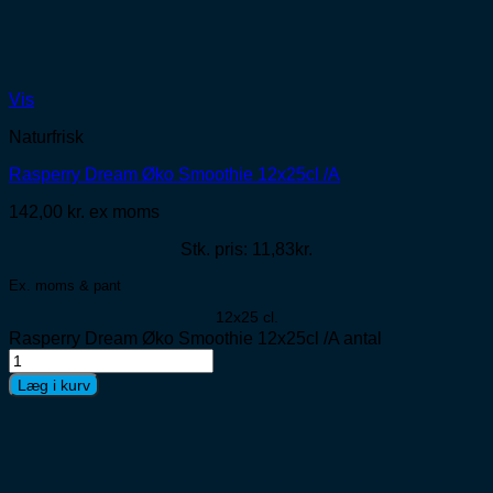
Vis
Naturfrisk
Rasperry Dream Øko Smoothie 12x25cl /A
142,00
kr.
ex moms
Stk. pris: 11,83kr.
Ex. moms & pant
12x25 cl.
Rasperry Dream Øko Smoothie 12x25cl /A antal
Læg i kurv