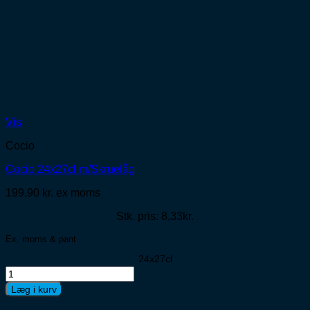
Vis
Cocio
Cocio 24x27cl m/Skruelåg
199,90
kr.
ex moms
Stk. pris: 8,33kr.
Ex. moms & pant
24x27cl
Cocio
24x27cl
Læg i kurv
m/Skruelåg
antal