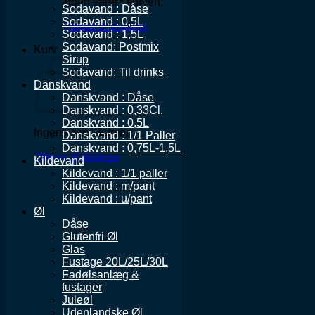
Ingen varer i kurven.
Sodavand : Dåse
Sodavand : 0,5L
Tilbage til shoppen
Sodavand : 1,5L
Sodavand: Postmix
Kurv
Sirup
Sodavand: Til drinks
Danskvand
Danskvand : Dåse
Danskvand : 0,33Cl.
Danskvand : 0,5L
Ingen varer i kurven.
Danskvand : 1/1 Paller
Danskvand : 0,75L-1,5L
Tilbage til shoppen
Kildevand
Kildevand : 1/1 paller
Kildevand : m/pant
Kildevand : u/pant
Øl
Dåse
Glutenfri Øl
Glas
Fustage 20L/25L/30L
Fadølsanlæg &
fustager
Juleøl
Udenlandske Øl