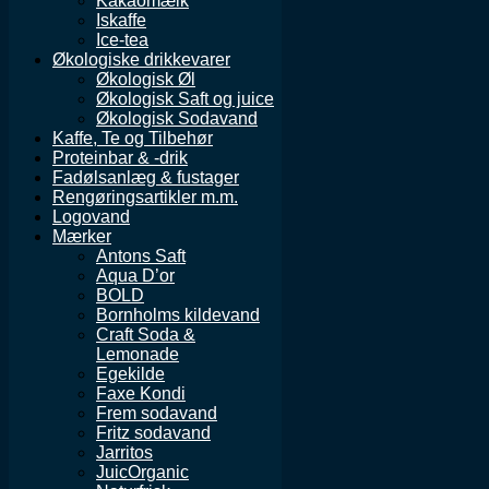
Kakaomælk
Iskaffe
Ice-tea
Økologiske drikkevarer
Økologisk Øl
Økologisk Saft og juice
Økologisk Sodavand
Kaffe, Te og Tilbehør
Proteinbar & -drik
Fadølsanlæg & fustager
Rengøringsartikler m.m.
Logovand
Mærker
Antons Saft
Aqua D’or
BOLD
Bornholms kildevand
Craft Soda &
Lemonade
Egekilde
Faxe Kondi
Frem sodavand
Fritz sodavand
Jarritos
JuicOrganic