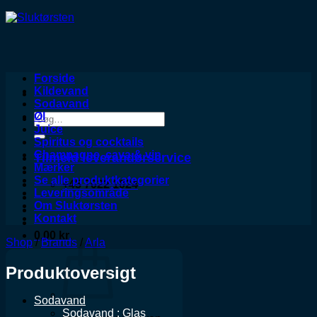
Forside
Kildevand
Sodavand
Øl
Søg
Juice
efter:
Spiritus og cocktails
Champagne, cava & vin
Tilmeld leverandørservice
Mærker
Se alle produktkategorier
+45 7022 1024
Leveringsområde
Om Sluktørsten
Kontakt
0,00
kr.
Shop
/
Brands
/
Arla
Produktoversigt
Sodavand
Sodavand : Glas