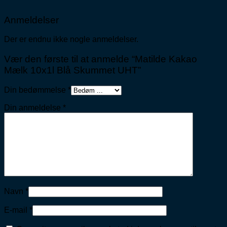
Anmeldelser
Der er endnu ikke nogle anmeldelser.
Vær den første til at anmelde “Matilde Kakao
Mælk 10x1l Blå Skummet UHT”
Din bedømmelse
*
Din anmeldelse
*
Navn
*
E-mail
*