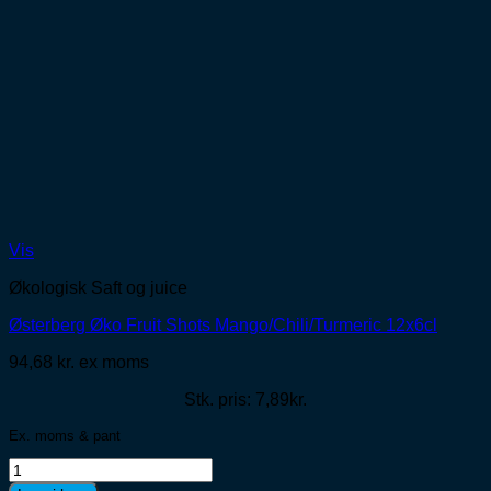
Vis
Økologisk Saft og juice
Østerberg Øko Fruit Shots Mango/Chili/Turmeric 12x6cl
94,68
kr.
ex moms
Stk. pris: 7,89kr.
Ex. moms & pant
Østerberg
Øko