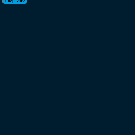
Læg i kurv
Fruit
Shots
Mango/Chili/Turmeric
12x6cl
antal