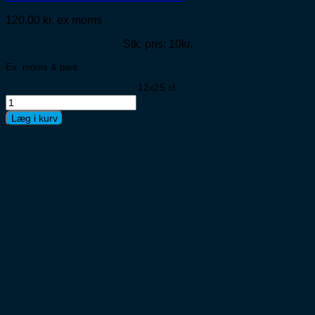
120,00
kr.
ex moms
Stk. pris: 10kr.
Ex. moms & pant
12x25 cl.
Cocio
Ice
Læg i kurv
Latte
Milk-
Vanilla
12x25cl
antal