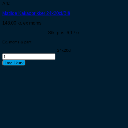
Arla
Matilde Kakaobrikker 24x20cl/Blå
148,00
kr.
ex moms
Stk. pris: 6,17kr.
Ex. moms & pant
24x20cl
Matilde
Kakaobrikker
Læg i kurv
24x20cl/Blå
antal