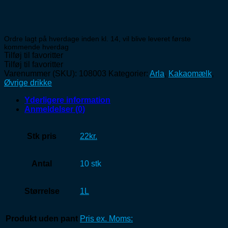
Ordre lagt på hverdage inden kl. 14, vil blive leveret første
kommende hverdag
Tilføj til favoritter
Tilføj til favoritter
Varenummer (SKU):
108003
Kategorier:
Arla
,
Kakaomælk
,
Øvrige drikke
Yderligere information
Anmeldelser (0)
Stk pris
22kr.
Antal
10 stk
Størrelse
1L
Produkt uden pant
Pris ex. Moms: