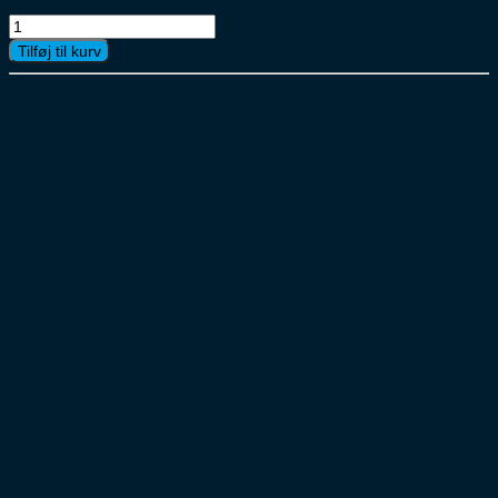
Matilde
Kakao
Tilføj til kurv
Mælk
10x1l
Blå
Skummet
UHT
antal