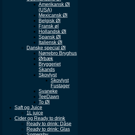
Amerikansk Øl
(USA)
Mexicansk Øl
Belgisk Øl
Fransk øl
Hollandsk Øl
Spansk Øl
Italiensk Øl
Danske special Øl
Nørrebro Bryghus
Ørbæk
Bryggeriet
Skands
Skovlyst
Skovlyst
Fustager
Svaneke
TeeDawn
To Øl
Saft og Juice
1L juice
Cider og Ready to drink
Ready to drink: Dåse
Ready to drink: Glas
Somersby