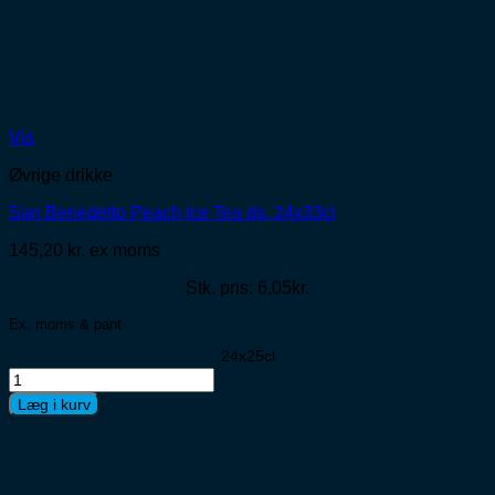
Vis
Øvrige drikke
San Benedetto Peach Ice Tea ds. 24x33cl
145,20
kr.
ex moms
Stk. pris: 6,05kr.
Ex. moms & pant
24x25cl
San
Benedetto
Læg i kurv
Peach
Ice
Tea
ds.