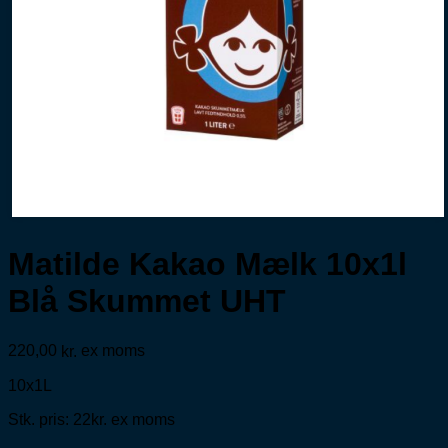
Matilde Kakao Mælk 10x1l
Blå Skummet UHT
220,00
ex moms
kr.
10x1L
Stk. pris: 22kr. ex moms