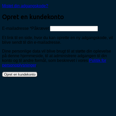
Mistet din adgangskode?
Opret en kundekonto
E-mailadresse
*
Påkrævet
Et link til en side, hvor du kan oprette en ny adgangskode, vil
blive sendt til din e-mailadresse.
Dine personlige data vil blive brugt til at støtte din oplevelse
på denne hjemmeside, til at administrere adgangen til din
konto og til andre formål, som beskrevet i vores
Politik for
personoplysninger
.
Opret en kundekonto