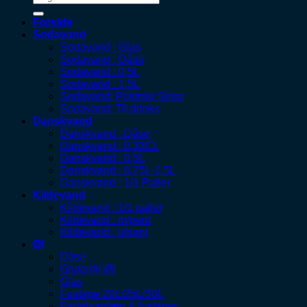
Forside
Sodavand
Sodavand : Glas
Sodavand : Dåse
Sodavand : 0,5L
Sodavand : 1,5L
Sodavand: Postmix Sirup
Sodavand: Til drinks
Danskvand
Danskvand : Dåse
Danskvand : 0,33Cl.
Danskvand : 0,5L
Danskvand : 0,75L-1,5L
Danskvand : 1/1 Paller
Kildevand
Kildevand : 1/1 paller
Kildevand : m/pant
Kildevand : u/pant
Øl
Dåse
Glutenfri Øl
Glas
Fustage 20L/25L/30L
Fadølsanlæg & fustager