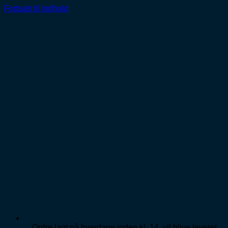
Fortsæt til indhold
Ordre lagt på hverdage inden kl. 14, vil blive leveret