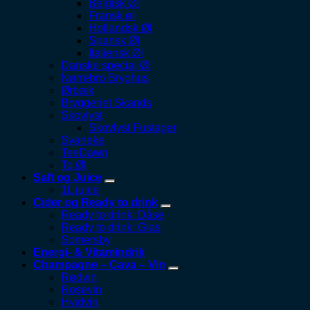
Belgisk Øl
Fransk øl
Hollandsk Øl
Spansk Øl
Italiensk Øl
Danske special Øl
Nørrebro Bryghus
Ørbæk
Bryggeriet Skands
Skovlyst
Skovlyst Fustager
Svaneke
TeeDawn
To Øl
Saft og Juice
1L juice
Cider og Ready to drink
Ready to drink: Dåse
Ready to drink: Glas
Somersby
Energi- & Vitamindrik
Champagne – Cava – Vin
Rødvin
Rosevin
Hvidvin