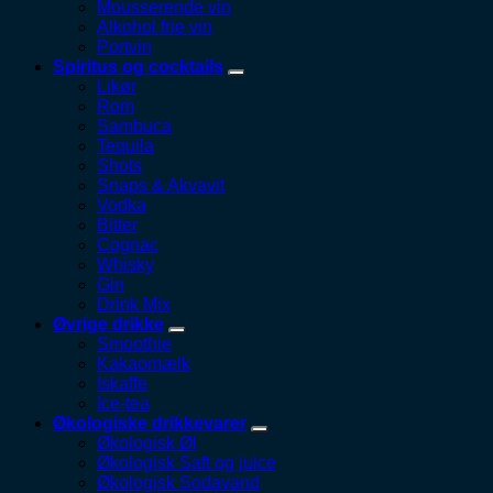
Mousserende vin
Alkohol frie vin
Portvin
Spiritus og cocktails
Likør
Rom
Sambuca
Tequila
Shots
Snaps & Akvavit
Vodka
Bitter
Cognac
Whisky
Gin
Drink Mix
Øvrige drikke
Smoothie
Kakaomælk
Iskaffe
Ice-tea
Økologiske drikkevarer
Økologisk Øl
Økologisk Saft og juice
Økologisk Sodavand