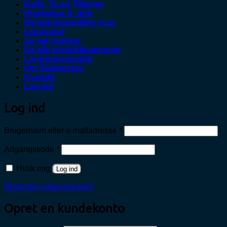
Kaffe, Te og Tilbehør
Proteinbar & -drik
Rengøringsartikler m.m.
Logovand
Se alle mærker
Se alle produktkategorier
Leveringsområde
Om Sluktørsten
Kontakt
Log ind
Log ind
Påkrævet
Brugernavn eller e-mailadresse
*
Påkrævet
Adgangskode
*
Husk mig
Log ind
Mistet din adgangskode?
Opret en kundekonto