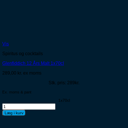
Vis
Spiritus og cocktails
Glenfiddich 12 Års Malt 1x70cl
289,00
kr.
ex moms
Stk. pris: 289kr.
Ex. moms & pant
1x70cl
Glenfiddich
12
Læg i kurv
Års
Malt
1x70cl