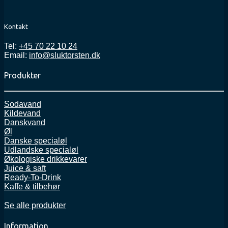
Kontakt
Tel:
+45 70 22 10 24
Email:
info@sluktorsten.dk
Produkter
Sodavand
Kildevand
Danskvand
Øl
Danske specialøl
Udlandske specialøl
Økologiske drikkevarer
Juice & saft
Ready-To-Drink
Kaffe & tilbehør
Se alle produkter
Information