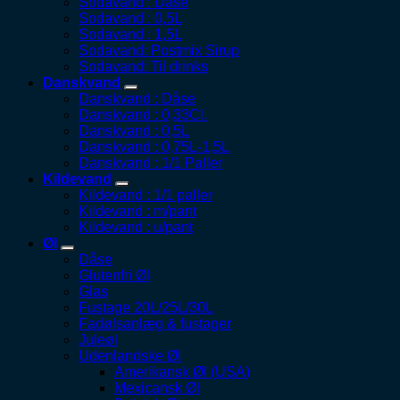
Sodavand : Dåse
Sodavand : 0,5L
Sodavand : 1,5L
Sodavand: Postmix Sirup
Sodavand: Til drinks
Danskvand
Danskvand : Dåse
Danskvand : 0,33Cl.
Danskvand : 0,5L
Danskvand : 0,75L-1,5L
Danskvand : 1/1 Paller
Kildevand
Kildevand : 1/1 paller
Kildevand : m/pant
Kildevand : u/pant
Øl
Dåse
Glutenfri Øl
Glas
Fustage 20L/25L/30L
Fadølsanlæg & fustager
Juleøl
Udenlandske Øl
Amerikansk Øl (USA)
Mexicansk Øl