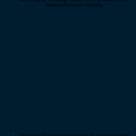
første kommende hverdag
Ordre lagt på hverdage inden kl. 14, vil blive leveret