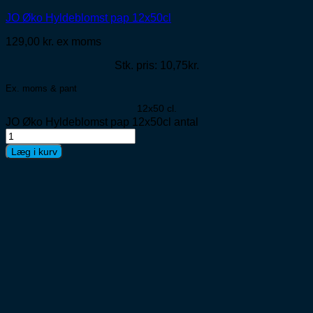
JO Øko Hyldeblomst pap 12x50cl
129,00
kr.
ex moms
Stk. pris: 10,75kr.
Ex. moms & pant
12x50 cl.
JO Øko Hyldeblomst pap 12x50cl antal
Læg i kurv