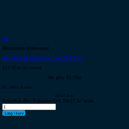
Vis
Økologiske drikkevarer
Naturfrisk Øko Rabarber Drik 20×27,5cl
215,00
kr.
ex moms
Stk. pris: 10,75kr.
Ex. moms & pant
20x27,5 cl.
Naturfrisk Øko Rabarber Drik 20x27,5cl antal
Læg i kurv