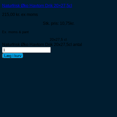
Naturfrisk Øko Havtorn Drik 20×27,5cl
215,00
kr.
ex moms
Stk. pris: 10,75kr.
Ex. moms & pant
20x27,5 cl.
Naturfrisk Øko Havtorn Drik 20x27,5cl antal
Læg i kurv