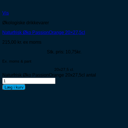
Vis
Økologiske drikkevarer
Naturfrisk Øko PassionOrange 20×27,5cl
215,00
kr.
ex moms
Stk. pris: 10,75kr.
Ex. moms & pant
20x27,5 cl.
Naturfrisk Øko PassionOrange 20x27,5cl antal
Læg i kurv