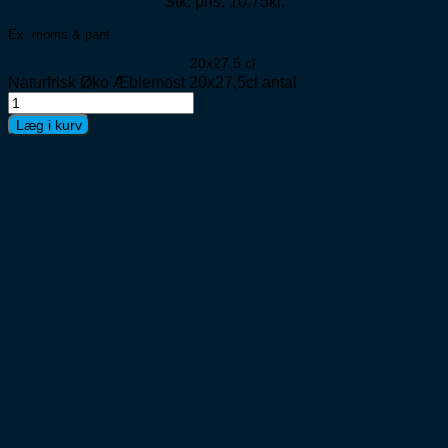
Stk. pris: 10,75kr.
Ex. moms & pant
20x27,5 cl.
Naturfrisk Øko Æblemost 20x27,5cl antal
Læg i kurv