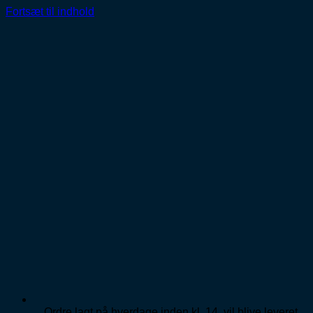
Fortsæt til indhold
Ordre lagt på hverdage inden kl. 14, vil blive leveret